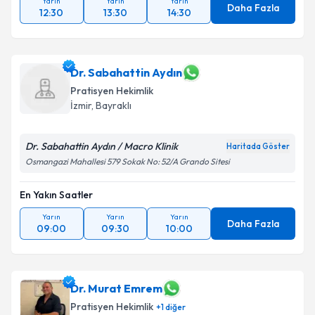
Yarın
Yarın
Yarın
Daha Fazla
12:30
13:30
14:30
Dr. Sabahattin Aydın
Pratisyen Hekimlik
İzmir
, Bayraklı
Dr. Sabahattin Aydın / Macro Klinik
Haritada Göster
Osmangazi Mahallesi 579 Sokak No: 52/A Grando Sitesi
En Yakın Saatler
Yarın
Yarın
Yarın
Daha Fazla
09:00
09:30
10:00
Dr. Murat Emrem
Pratisyen Hekimlik
+
1
diğer