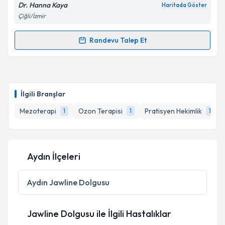
Dr. Hanna Kaya
Haritada Göster
Çiğli/İzmir
Randevu Talep Et
Randevu Takvimi Talebi
Dr. Hanna Kaya
için randevu takvimi talebi oluşturun.
Size bu uzmandan randevu almanız için bir takvim
İlgili Branşlar
hazırlandığında e-posta ile bilgilendireceğiz.
Mezoterapi
Ozon Terapisi
Pratisyen Hekimlik
1
1
1
E-posta Adresiniz
Aydın İlçeleri
Kişisel verilerimin işlenmesine ilişkin
Aydınlatma
Metni
'ni okudum ve kişisel verilerimin belirtilen
Aydın
Jawline Dolgusu
kapsamda işlenmesini kabul ediyorum.
Jawline Dolgusu ile İlgili Hastalıklar
Takvim Talebini Gönder