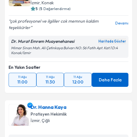
İzmir
, Konak
5
(
5
Değerlendirme)
çok profesyonel ve ilgililer cok memnun kaldım
Devamı
teşekkürler
Dr. Murat Emrem Muayenehanesi
Haritada Göster
Mimar Sinan Mah. Ali Çetinkaya Bulvarı NO: 56 Fatih Apt. Kat:1 D:4
Konak/İzmir
En Yakın Saatler
11 Ağu
11 Ağu
11 Ağu
Daha Fazla
11:00
11:30
12:00
Dr. Hanna Kaya
Pratisyen Hekimlik
İzmir
, Çiğli