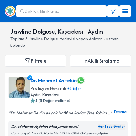
Doktor, klinik ara...
Jawline Dolgusu, Kuşadası - Aydın
Toplam
6
Jawline Dolgusu
tedavisi yapan doktor - uzman
bulundu
Filtrele
Akıllı Sıralama
Dr. Mehmet Aytekin
Pratisyen Hekimlik
+
2
diğer
Aydın
, Kuşadası
5
(
3
Değerlendirme)
Devamı
Dr Mehmet Bey'in eli çok hafif ne kadar iğne fobim...
Dr. Mehmet Aytekin Muayenehanesi
Haritada Göster
Cumhuriyet, Avcı Sk. No:4/1 Kat:2 D:4, 09400 Kuşadası/Aydın