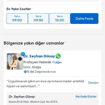
En Yakın Saatler
Yarın
Yarın
Yarın
Daha Fazla
09:00
09:30
10:00
Bölgenize yakın diğer uzmanlar
Dr. Seyhan Günay
Pratisyen Hekimlik
+
1
diğer
İzmir
, Aliağa
5
(
44
Değerlendirme)
Uygulanacak işlem en ince ayrıntısına kadar anlatıldı
Devamı
hijyen ve samimiyet...
Dr. Seyhan Günay
Haritada Göster
Kazım Dirik Mah. Atatürk Cad. No:103/4