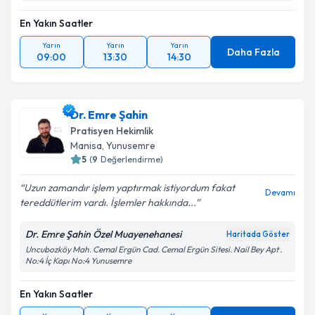
En Yakın Saatler
Yarın
Yarın
Yarın
Daha Fazla
09:00
13:30
14:30
Dr. Emre Şahin
Pratisyen Hekimlik
Manisa
, Yunusemre
5
(
9
Değerlendirme)
Uzun zamandır işlem yaptırmak istiyordum fakat
Devamı
tereddütlerim vardı. İşlemler hakkında...
Dr. Emre Şahin Özel Muayenehanesi
Haritada Göster
Uncubozköy Mah. Cemal Ergün Cad. Cemal Ergün Sitesi. Nail Bey Apt .
No:4 İç Kapı No:4 Yunusemre
En Yakın Saatler