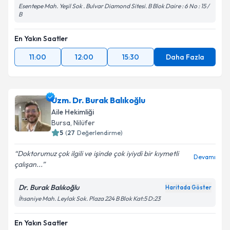
Esentepe Mah. Yeşil Sok . Bulvar Diamond Sitesi. B Blok Daire : 6 No : 15 /
B
En Yakın Saatler
11:00
12:00
15:30
Daha Fazla
Uzm. Dr. Burak Balıkoğlu
Aile Hekimliği
Bursa
, Nilüfer
5
(
27
Değerlendirme)
Doktorumuz çok ilgili ve işinde çok iyiydi bir kıymetli
Devamı
çalışan...
Dr. Burak Balıkoğlu
Haritada Göster
İhsaniye Mah. Leylak Sok. Plaza 224 B Blok Kat:5 D:23
En Yakın Saatler