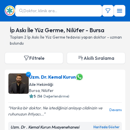
Doktor, klinik ara...
İp Askı İle Yüz Germe, Nilüfer - Bursa
Toplam
2
İp Askı İle Yüz Germe
tedavisi yapan doktor - uzman
bulundu
Filtrele
Akıllı Sıralama
Uzm. Dr. Kemal Kurun
Aile Hekimliği
Bursa
, Nilüfer
5
(
56
Değerlendirme)
Harika bir doktor. Ne istediğinizi anlayıp cildinizin ve
Devamı
ruhunuzun ihtiyacı...
Uzm. Dr . Kemal Kurun Muayenehanesi
Haritada Göster