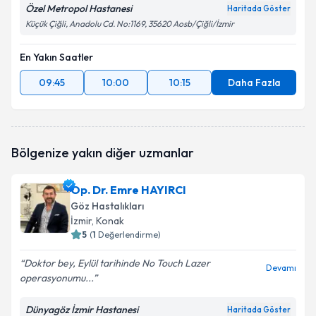
Özel Metropol Hastanesi
Haritada Göster
Küçük Çiğli, Anadolu Cd. No:1169, 35620 Aosb/Çiğli/İzmir
En Yakın Saatler
09:45
10:00
10:15
Daha Fazla
Bölgenize yakın diğer uzmanlar
Op. Dr. Emre HAYIRCI
Göz Hastalıkları
İzmir
, Konak
5
(
1
Değerlendirme)
Doktor bey, Eylül tarihinde No Touch Lazer
Devamı
operasyonumu...
Dünyagöz İzmir Hastanesi
Haritada Göster