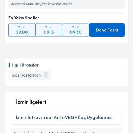
Alsancak Mah. Ali Çetinkaya Bul. No:79
En Yakın Saatler
Yarın
Yarın
Yarın
Daha Fazla
09:00
09:15
09:30
İlgili Branşlar
Göz Hastalıkları
1
İzmir İlçeleri
İzmir
İntravitreal Anti-VEGF İlaç Uygulaması