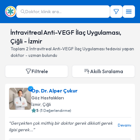
Doktor, klinik ara...
İntravitreal Anti-VEGF İlaç Uygulaması,
Çiğli - İzmir
Toplam
2
İntravitreal Anti-VEGF İlaç Uygulaması
tedavisi yapan
doktor - uzman bulundu
Filtrele
Akıllı Sıralama
Op. Dr. Alper Çukur
Göz Hastalıkları
İzmir
, Çiğli
5
(
1
Değerlendirme)
Gerçekten çok müthiş bir doktor gerek dikkati gerek
Devamı
ilgisi gerek...