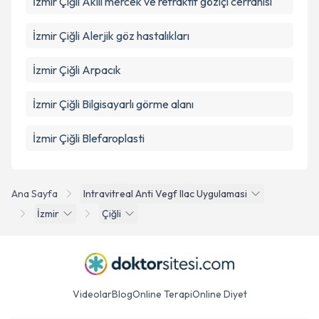
İzmir Çiğli Akill mercek ve refraktif göziçi cerrahisi
İzmir Çiğli Alerjik göz hastalıkları
İzmir Çiğli Arpacık
İzmir Çiğli Bilgisayarlı görme alanı
İzmir Çiğli Blefaroplasti
Ana Sayfa
Intravitreal Anti Vegf Ilac Uygulamasi
İzmir
Çiğli
Videolar
Blog
Online Terapi
Online Diyet