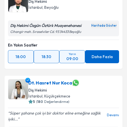
Diş Hekimi
İstanbul
, Beyoğlu
Diş Hekimi Özgün Öztürk Muayenehanesi
Haritada Göster
Cihangir mah. Sıraselviler Cd. 93 34433 Beyoğlu
En Yakın Saatler
Yarın
18:00
18:30
Daha Fazla
09:00
Dt. Hasret Nur Koca
Diş Hekimi
İstanbul
, Küçükçekmece
5
(
180
Değerlendirme)
Süper şahane çok iyi bir doktor eline emeğine sağlık
Devamı
iyiki...