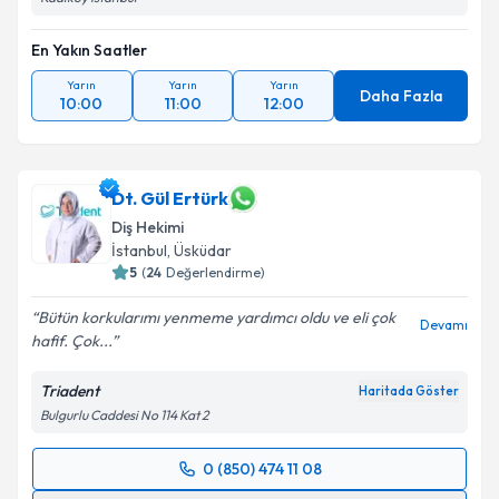
En Yakın Saatler
Yarın
Yarın
Yarın
Daha Fazla
10:00
11:00
12:00
Dt. Gül Ertürk
Diş Hekimi
İstanbul
, Üsküdar
5
(
24
Değerlendirme)
Bütün korkularımı yenmeme yardımcı oldu ve eli çok
Devamı
hafif. Çok...
Triadent
Haritada Göster
Bulgurlu Caddesi No 114 Kat 2
0 (850) 474 11 08
Randevu Takvimi Talebi