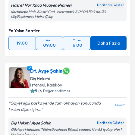
Hasret Nur Koca Muayenehanesi
Haritada Göster
Kartaltepe Mah. Süvari Cad.. Metropark AVM D:1 Blok no:154
Küçükçekmece Metro Çıkışı
En Yakın Saatler
Yarın
Yarın
19:00
Daha Fazla
09:00
16:00
Dt. Ayşe Şahin
Diş Hekimi
İstanbul
, Kadıköy
5
(
6
Değerlendirme)
Gayet ilgili baska yerde tam olmayan sonucunda
Devamı
kırılan dişim için...
Diş Hekimi Ayşe Şahin
Haritada Göster
Göztepe Mahallesi Tütüncü Mehmet Efendi caddesi No: 68 İç Kapı No: 1
Kadıköy İstanbul