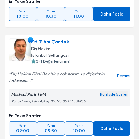
En Yakın Saatler
Yarın
Yarın
Yarın
Daha Fazla
10:00
10:30
11:00
Dt. Zihni Çardak
Diş Hekimi
İstanbul
, Sultangazi
5
(
1
Değerlendirme)
Diş Hekimi Zihni Bey işine çok hakim ve dişlerimin
Devamı
tedavisini...
Medical Park TEM
Haritada Göster
Yunus Emre, Lütfi Aykaç Blv. No:80 D:G, 34260
En Yakın Saatler
Yarın
Yarın
Yarın
Daha Fazla
09:00
09:30
10:00