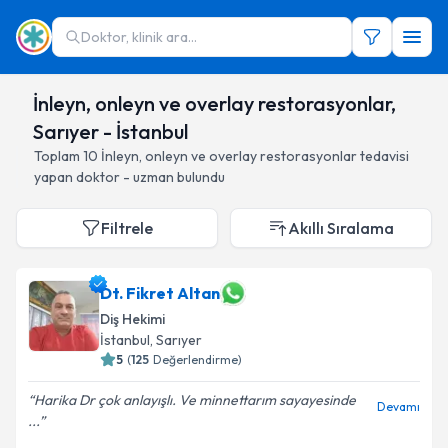
Doktor, klinik ara...
İnleyn, onleyn ve overlay restorasyonlar,
Sarıyer - İstanbul
Toplam
10
İnleyn, onleyn ve overlay restorasyonlar
tedavisi
yapan doktor - uzman bulundu
Filtrele
Akıllı Sıralama
Dt. Fikret Altan
Diş Hekimi
İstanbul
, Sarıyer
5
(
125
Değerlendirme)
Harika Dr çok anlayışlı. Ve minnettarım sayayesinde
Devamı
...