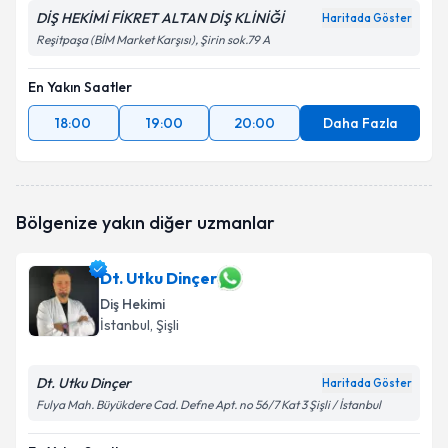
DİŞ HEKİMİ FİKRET ALTAN DİŞ KLİNİĞİ
Haritada Göster
Reşitpaşa (BİM Market Karşısı), Şirin sok.79 A
En Yakın Saatler
18:00
19:00
20:00
Daha Fazla
Bölgenize yakın diğer uzmanlar
Dt. Utku Dinçer
Diş Hekimi
İstanbul
, Şişli
Dt. Utku Dinçer
Haritada Göster
Fulya Mah. Büyükdere Cad. Defne Apt. no 56/7 Kat 3 Şişli / İstanbul