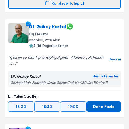
Randevu Talep Et
Dt. Gül Ertürk
için randevu takvimi talebi oluşturun.
Size bu uzmandan randevu almanız için bir takvim
hazırlandığında e-posta ile bilgilendireceğiz.
Dt. Gökay Kartal
Diş Hekimi
E-posta Adresiniz
İstanbul
, Ataşehir
5
(
16
Değerlendirme)
Çok iyi ve planlı prensipli çalışıyor. Alanına çok hakim
Devamı
ve...
Kişisel verilerimin işlenmesine ilişkin
Aydınlatma
Metni
'ni okudum ve kişisel verilerimin belirtilen
Dt. Gökay Kartal
Haritada Göster
kapsamda işlenmesini kabul ediyorum.
Göztepe Mah. Fahrettin Kerim Gökay Cad. No: 180 Kat: 5 Daire 11
Takvim Talebini Gönder
En Yakın Saatler
18:00
18:30
19:00
Daha Fazla