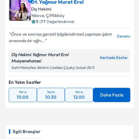
Dt. Yağmur Murat Erol
Diş Hekimi
Yalova
, Çiftlikköy
5
(
77
Değerlendirme)
Önce ve sonrası gerekli bilgilendirmeli yapması işlem
Devamı
sırasında bir ağrı...
Diş Hekimi Yağmur Murat Erol
Haritada Göster
Muayenehanesi
Sahil Mahallesi Atatürk Caddesi Çiçekçi Sokak 28/3
En Yakın Saatler
Yarın
Yarın
Yarın
Daha Fazla
10:00
10:30
12:00
İlgili Branşlar