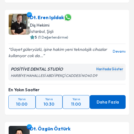
Dt. Eren Işıldak
Diş Hekimi
İstanbul
, Şişli
5
(
1
Değerlendirme)
Gayet güleryüzlü, işine hakim yeni teknolojik cihazlar
Devamı
kullanıyor cok da...
POSİTİVE DENTAL STUDİO
Haritada Göster
HARBİYE MAHALLESİ ABDİ İPEKÇİ CADDESİ NO40 D9
En Yakın Saatler
Yarın
Yarın
Yarın
Daha Fazla
10:00
10:30
11:00
Dt. Özgün Öztürk