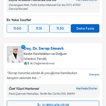
Osmangazi Mah, Fatih Sultan Mehmet Cd. No:117/1, 41700
Darıca/Kocaeli
Takvim Talebini Gönder
En Yakın Saatler
11:00
11:15
11:30
Daha Fazla
Doç. Dr. Serap Simavlı
Kadın Hastalıkları ve Doğum
İstanbul
, Pendik
5
(
4
Değerlendirme)
Serap hanımla yılında ilk çocuğuma hamileyken
Devamı
tanıştım aklımda tek...
Özel Yüzyıl Hastanesi
Haritada Göster
Fevzi Çakmak Mahallesi, Tevfik İleri Cd No:105, 34890
0 (850) 474 03 59