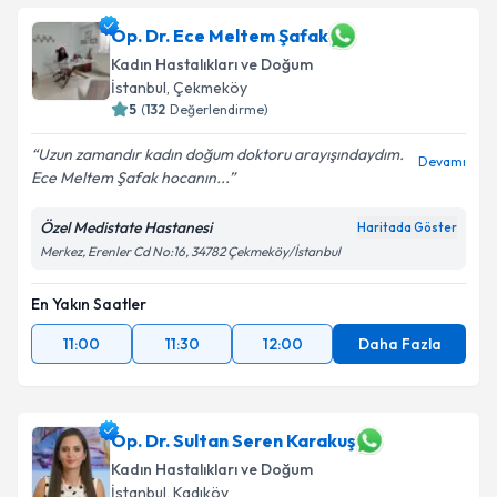
Op. Dr. Ece Meltem Şafak
Kadın Hastalıkları ve Doğum
İstanbul
, Çekmeköy
5
(
132
Değerlendirme)
Uzun zamandır kadın doğum doktoru arayışındaydım.
Devamı
Ece Meltem Şafak hocanın...
Özel Medistate Hastanesi
Haritada Göster
Merkez, Erenler Cd No:16, 34782 Çekmeköy/İstanbul
En Yakın Saatler
11:00
11:30
12:00
Daha Fazla
Op. Dr. Sultan Seren Karakuş
Kadın Hastalıkları ve Doğum
İstanbul
, Kadıköy