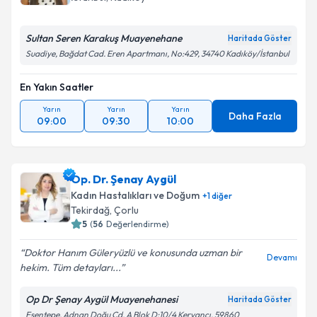
Sultan Seren Karakuş Muayenehane
Haritada Göster
Suadiye, Bağdat Cad. Eren Apartmanı, No:429, 34740 Kadıköy/İstanbul
En Yakın Saatler
Yarın
Yarın
Yarın
Daha Fazla
09:00
09:30
10:00
Op. Dr. Şenay Aygül
Kadın Hastalıkları ve Doğum
+
1
diğer
Tekirdağ
, Çorlu
5
(
56
Değerlendirme)
Doktor Hanım Güleryüzlü ve konusunda uzman bir
Devamı
hekim. Tüm detayları...
Op Dr Şenay Aygül Muayenehanesi
Haritada Göster
Esentepe, Adnan Doğu Cd. A Blok D:10/4 Kervancı, 59860