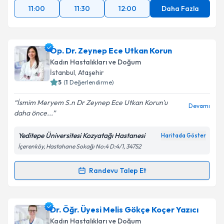
11:00
11:30
12:00
Daha Fazla
Op. Dr. Zeynep Ece Utkan Korun
Kadın Hastalıkları ve Doğum
İstanbul
, Ataşehir
5
(
1
Değerlendirme)
İsmim Meryem S.n Dr Zeynep Ece Utkan Korun'u
Devamı
daha önce...
Yeditepe Üniversitesi Kozyatağı Hastanesi
Haritada Göster
İçerenköy, Hastahane Sokağı No:4 D:4/1, 34752
Randevu Talep Et
Randevu Takvimi Talebi
Op. Dr. Zeynep Ece Utkan Korun
için randevu
Dr. Öğr. Üyesi Melis Gökçe Koçer Yazıcı
takvimi talebi oluşturun. Size bu uzmandan randevu
Kadın Hastalıkları ve Doğum