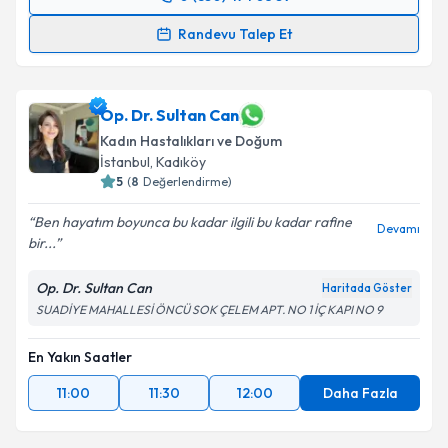
Randevu Takvimi Talebi
Randevu Talep Et
Doç. Dr. Serap Simavlı
için randevu takvimi talebi
oluşturun. Size bu uzmandan randevu almanız için bir
takvim hazırlandığında e-posta ile bilgilendireceğiz.
Op. Dr. Sultan Can
Kadın Hastalıkları ve Doğum
E-posta Adresiniz
İstanbul
, Kadıköy
5
(
8
Değerlendirme)
Ben hayatım boyunca bu kadar ilgili bu kadar rafine
Devamı
bir...
Kişisel verilerimin işlenmesine ilişkin
Aydınlatma
Metni
'ni okudum ve kişisel verilerimin belirtilen
Op. Dr. Sultan Can
Haritada Göster
kapsamda işlenmesini kabul ediyorum.
SUADİYE MAHALLESİ ÖNCÜ SOK ÇELEM APT. NO 1 İÇ KAPI NO 9
Takvim Talebini Gönder
En Yakın Saatler
11:00
11:30
12:00
Daha Fazla