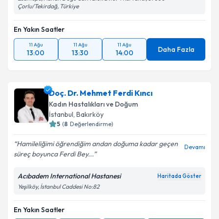
Çorlu/Tekirdağ, Türkiye
En Yakın Saatler
11 Ağu
11 Ağu
11 Ağu
Daha Fazla
13:00
13:30
14:00
Doç. Dr. Mehmet Ferdi Kıncı
Kadın Hastalıkları ve Doğum
İstanbul
, Bakırköy
5
(
8
Değerlendirme)
Hamileliğimi öğrendiğim andan doğuma kadar geçen
Devamı
süreç boyunca Ferdi Bey...
Acıbadem International Hastanesi
Haritada Göster
Yeşilköy, İstanbul Caddesi No:82
En Yakın Saatler