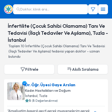
Doktor, klinik ara...
İnfertilite (Çocuk Sahibi Olamama) Tanı Ve
Tedavisi (İlaçlı Tedaviler Ve Aşılama), Tuzla -
İstanbul
Toplam
10
İnfertilite (Çocuk Sahibi Olamama) Tanı Ve Tedavisi
(İlaçlı Tedaviler Ve Aşılama)
tedavisi yapan doktor - uzman
bulundu
Filtrele
Akıllı Sıralama
Dr. Öğr. Üyesi Gaye Arslan
Kadın Hastalıkları ve Doğum
İstanbul
, Tuzla
5
(
5
Değerlendirme)
Amaliyatim başarılı geçti gerek muayenelerim gerek