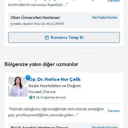
Devamı
kontrollerim sorunsuz teşekkür...
Okan Üniversitesi Hastanesi
Haritada Göster
İçmeler, Aydınlı Yolu Cd. No:2, 34947
Randevu Talep Et
Randevu Takvimi Talebi
Dr. Öğr. Üyesi Gaye Arslan
için randevu takvimi
Bölgenize yakın diğer uzmanlar
talebi oluşturun. Size bu uzmandan randevu almanız
için bir takvim hazırlandığında e-posta ile
bilgilendireceğiz.
Op. Dr. Hatice Nur Çelik
Kadın Hastalıkları ve Doğum
E-posta Adresiniz
Kocaeli
, Darıca
5
(
4
Değerlendirme)
Hamile olduğumu öğrendiğimde tam olarak aradığım
Devamı
şey; profesyonelliğinin yanında güler...
Kişisel verilerimin işlenmesine ilişkin
Aydınlatma
Metni
'ni okudum ve kişisel verilerimin belirtilen
kapsamda işlenmesini kabul ediyorum.
Büyük Anadolu Hastanesi Darıca
Haritada Göster