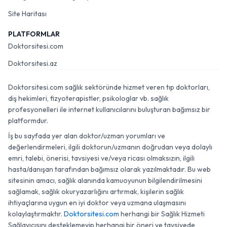
Site Haritası
PLATFORMLAR
Doktorsitesi.com
Doktorsitesi.az
Doktorsitesi.com sağlık sektöründe hizmet veren tıp doktorları,
diş hekimleri, fizyoterapistler, psikologlar vb. sağlık
profesyonelleri ile internet kullanıcılarını buluşturan bağımsız bir
platformdur.
İş bu sayfada yer alan doktor/uzman yorumları ve
değerlendirmeleri, ilgili doktorun/uzmanın doğrudan veya dolaylı
emri, talebi, önerisi, tavsiyesi ve/veya ricası olmaksızın, ilgili
hasta/danışan tarafından bağımsız olarak yazılmaktadır. Bu web
sitesinin amacı, sağlık alanında kamuoyunun bilgilendirilmesini
sağlamak, sağlık okuryazarlığını artırmak, kişilerin sağlık
ihtiyaçlarına uygun en iyi doktor veya uzmana ulaşmasını
kolaylaştırmaktır.
Doktorsitesi.com
herhangi bir Sağlık Hizmeti
Sağlayıcısını desteklemeyip herhangi bir öneri ve tavsiyede