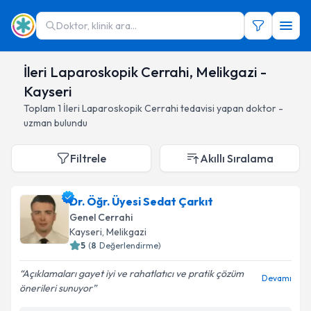
Doktor, klinik ara...
İleri Laparoskopik Cerrahi, Melikgazi -
Kayseri
Toplam
1
İleri Laparoskopik Cerrahi
tedavisi yapan doktor -
uzman bulundu
Filtrele
Akıllı Sıralama
Dr. Öğr. Üyesi Sedat Çarkıt
Genel Cerrahi
Kayseri
, Melikgazi
5
(
8
Değerlendirme)
Açıklamaları gayet iyi ve rahatlatıcı ve pratik çözüm
Devamı
önerileri sunuyor