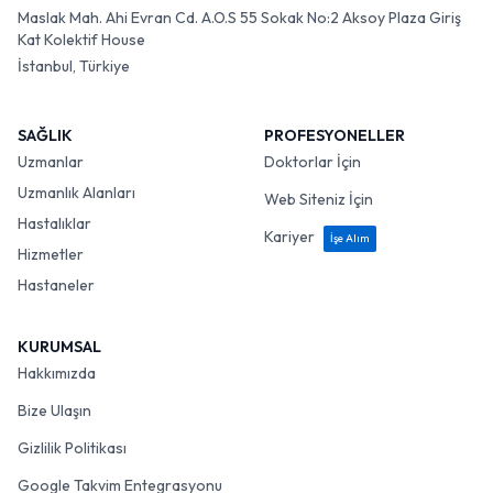
Maslak Mah. Ahi Evran Cd. A.O.S 55 Sokak No:2 Aksoy Plaza Giriş
Kat Kolektif House
İstanbul, Türkiye
SAĞLIK
PROFESYONELLER
Uzmanlar
Doktorlar İçin
Uzmanlık Alanları
Web Siteniz İçin
Hastalıklar
Kariyer
İşe Alım
Hizmetler
Hastaneler
KURUMSAL
Hakkımızda
Bize Ulaşın
Gizlilik Politikası
Google Takvim Entegrasyonu