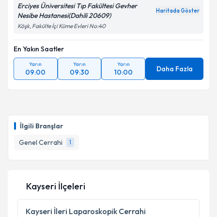
Erciyes Üniversitesi Tıp Fakültesi Gevher
Haritada Göster
Nesibe Hastanesi(Dahili 20609)
Köşk, Fakülte İçi Küme Evleri No:40
En Yakın Saatler
Yarın
Yarın
Yarın
Daha Fazla
09:00
09:30
10:00
İlgili Branşlar
Genel Cerrahi
1
Kayseri İlçeleri
Kayseri
İleri Laparoskopik Cerrahi