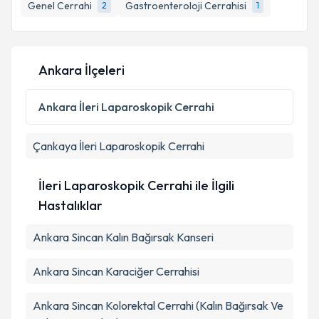
Genel Cerrahi
Gastroenteroloji Cerrahisi
2
1
E-posta Adresiniz
Ankara İlçeleri
Kişisel verilerimin işlenmesine ilişkin
Aydınlatma
Metni
'ni okudum ve kişisel verilerimin belirtilen
Ankara
İleri Laparoskopik Cerrahi
kapsamda işlenmesini kabul ediyorum.
Çankaya
İleri Laparoskopik Cerrahi
Takvim Talebini Gönder
İleri Laparoskopik Cerrahi ile İlgili
Hastalıklar
Ankara Sincan Kalın Bağırsak Kanseri
Ankara Sincan Karaciğer Cerrahisi
Ankara Sincan Kolorektal Cerrahi (Kalın Bağırsak Ve