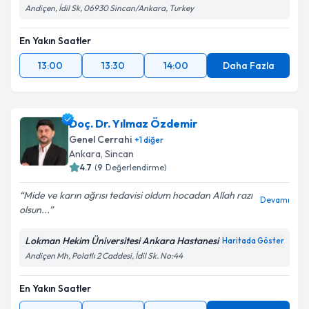
Andiçen, İdil Sk, 06930 Sincan/Ankara, Turkey
En Yakın Saatler
13:00
13:30
14:00
Daha Fazla
Doç. Dr. Yılmaz Özdemir
Genel Cerrahi
+
1
diğer
Ankara
, Sincan
4.7
(
9
Değerlendirme)
Mide ve karın ağrısı tedavisi oldum hocadan Allah razı
Devamı
olsun...
Lokman Hekim Üniversitesi Ankara Hastanesi
Haritada Göster
Andiçen Mh, Polatlı 2 Caddesi, İdil Sk. No:44
En Yakın Saatler