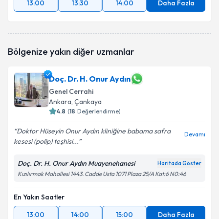
13:00
13:30
14:00
Daha Fazla
Bölgenize yakın diğer uzmanlar
Doç. Dr. H. Onur Aydın
Genel Cerrahi
Ankara
, Çankaya
4.8
(
18
Değerlendirme)
Doktor Hüseyin Onur Aydın kliniğine babama safra
Devamı
kesesi (polip) teşhisi...
Doç. Dr. H. Onur Aydın Muayenehanesi
Haritada Göster
Kızılırmak Mahallesi 1443. Cadde Usta 1071 Plaza 25/A Kat:6 N0:46
En Yakın Saatler
13:00
14:00
15:00
Daha Fazla