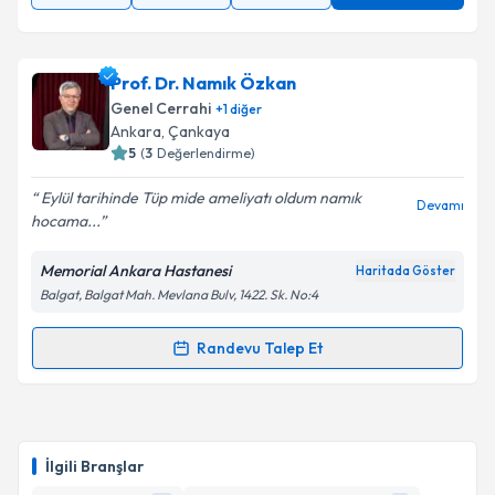
Prof. Dr. Namık Özkan
Genel Cerrahi
+
1
diğer
Ankara
, Çankaya
5
(
3
Değerlendirme)
Eylül tarihinde Tüp mide ameliyatı oldum namık
Devamı
hocama...
Memorial Ankara Hastanesi
Haritada Göster
Balgat, Balgat Mah. Mevlana Bulv, 1422. Sk. No:4
Randevu Talep Et
Randevu Takvimi Talebi
Prof. Dr. Namık Özkan
için randevu takvimi talebi
oluşturun. Size bu uzmandan randevu almanız için bir
İlgili Branşlar
takvim hazırlandığında e-posta ile bilgilendireceğiz.