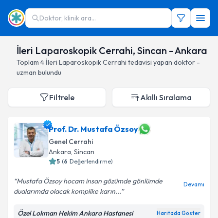
Doktor, klinik ara...
İleri Laparoskopik Cerrahi, Sincan - Ankara
Toplam
4
İleri Laparoskopik Cerrahi
tedavisi yapan doktor -
uzman bulundu
Filtrele
Akıllı Sıralama
Prof. Dr. Mustafa Özsoy
Genel Cerrahi
Ankara
, Sincan
5
(
6
Değerlendirme)
Mustafa Özsoy hocam insan gözümde gönlümde
Devamı
dualarımda olacak komplike karın...
Özel Lokman Hekim Ankara Hastanesi
Haritada Göster