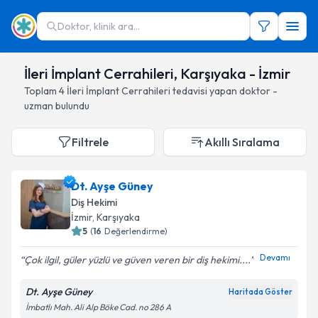
Doktor, klinik ara...
İleri İmplant Cerrahileri, Karşıyaka - İzmir
Toplam
4
İleri İmplant Cerrahileri
tedavisi yapan doktor -
uzman bulundu
Filtrele
Akıllı Sıralama
Dt. Ayşe Güney
Diş Hekimi
İzmir
, Karşıyaka
5
(
16
Değerlendirme)
Devamı
Çok ilgil, güler yüzlü ve güven veren bir diş hekimi....
Dt. Ayşe Güney
Haritada Göster
İmbatlı Mah. Ali Alp Böke Cad. no 286 A