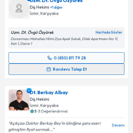
Uzm. Dt. Övgü Özyürek
Diş Hekimi
+
1
diğer
İzmir
, Karşıyaka
Uzm. Dt. Övgü Özyürek
Haritada Göster
Donanmacı Mahallesi Hilmi Ziya Apak Sokak, Dilek Apartmanı No: 11,
Kat: 1, Daire: 1
0 (850) 811 79 28
Randevu Takvimi Talebi
Randevu Talep Et
Uzm. Dt. Övgü Özyürek
için randevu takvimi talebi
oluşturun. Size bu uzmandan randevu almanız için bir
Dt. Berkay Albay
takvim hazırlandığında e-posta ile bilgilendireceğiz.
Diş Hekimi
E-posta Adresiniz
İzmir
, Karşıyaka
5
(
1
Değerlendirme)
Açıkçası Doktor Berkay Bey’in kliniğine şans eseri
Devamı
gitmiştim fiyat sormak...