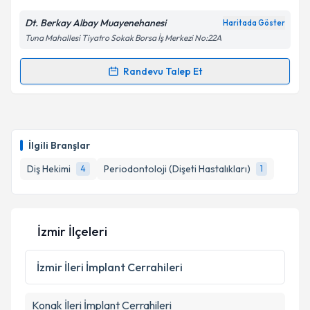
Kişisel verilerimin işlenmesine ilişkin
Aydınlatma
Metni
'ni okudum ve kişisel verilerimin belirtilen
Dt. Berkay Albay Muayenehanesi
Haritada Göster
kapsamda işlenmesini kabul ediyorum.
Tuna Mahallesi Tiyatro Sokak Borsa İş Merkezi No:22A
Takvim Talebini Gönder
Randevu Talep Et
Randevu Takvimi Talebi
Dt. Berkay Albay
için randevu takvimi talebi
oluşturun. Size bu uzmandan randevu almanız için bir
İlgili Branşlar
takvim hazırlandığında e-posta ile bilgilendireceğiz.
Diş Hekimi
Periodontoloji (Dişeti Hastalıkları)
4
1
E-posta Adresiniz
İzmir İlçeleri
Kişisel verilerimin işlenmesine ilişkin
Aydınlatma
Metni
'ni okudum ve kişisel verilerimin belirtilen
İzmir
İleri İmplant Cerrahileri
kapsamda işlenmesini kabul ediyorum.
Konak
İleri İmplant Cerrahileri