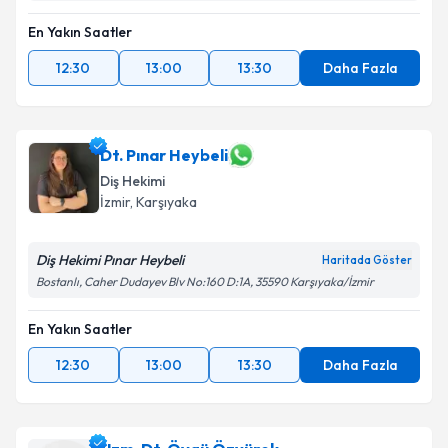
En Yakın Saatler
12:30
13:00
13:30
Daha Fazla
Dt. Pınar Heybeli
Diş Hekimi
İzmir
, Karşıyaka
Diş Hekimi Pınar Heybeli
Haritada Göster
Bostanlı, Caher Dudayev Blv No:160 D:1A, 35590 Karşıyaka/İzmir
En Yakın Saatler
12:30
13:00
13:30
Daha Fazla