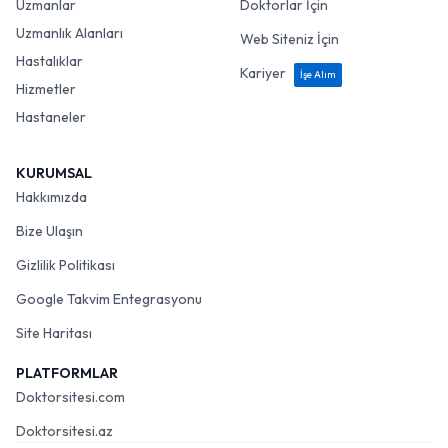
Uzmanlar
Doktorlar İçin
Uzmanlık Alanları
Web Siteniz İçin
Hastalıklar
Kariyer
İşe Alım
Hizmetler
Hastaneler
KURUMSAL
Hakkımızda
Bize Ulaşın
Gizlilik Politikası
Google Takvim Entegrasyonu
Site Haritası
PLATFORMLAR
Doktorsitesi.com
Doktorsitesi.az