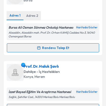
Bursa
Adres
1
Adres
2
Kişisel verilerimin işlenmesine ilişkin
Aydınlatma
Metni
'ni okudum ve kişisel verilerimin belirtilen
Bursa Ali Osman Sönmez Onkolojı Hastanesı
Haritada Göster
kapsamda işlenmesini kabul ediyorum.
Alaaddin, Alaaddin mah. Prof. Dr. Orhan KAMIŞ Caddesi No:3, 16040
Osmangazi/Bursa
Takvim Talebini Gönder
Randevu Talep Et
Randevu Takvimi Talebi
Dr. Öğr. Üyesi Abdullah Katgı
için randevu takvimi
Prof. Dr. Haluk Şavlı
talebi oluşturun. Size bu uzmandan randevu almanız
Dahiliye - İç Hastalıkları
için bir takvim hazırlandığında e-posta ile
Konya
, Meram
bilgilendireceğiz.
E-posta Adresiniz
İzzet Baysal Eğitim Ve Araştırma Hastanesi
Haritada Göster
Sağlık, Şehitler Cad., 14300 Merkez/Bolu Merkez/Bolu