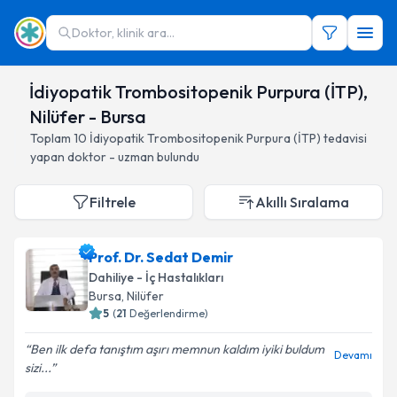
Doktor, klinik ara...
İdiyopatik Trombositopenik Purpura (İTP),
Nilüfer - Bursa
Toplam
10
İdiyopatik Trombositopenik Purpura (İTP)
tedavisi
yapan doktor - uzman bulundu
Filtrele
Akıllı Sıralama
Prof. Dr. Sedat Demir
Dahiliye - İç Hastalıkları
Bursa
, Nilüfer
5
(
21
Değerlendirme)
Ben ilk defa tanıştım aşırı memnun kaldım iyiki buldum
Devamı
sizi...