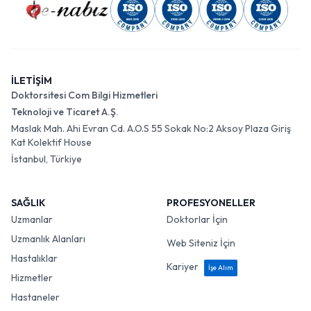
İLETİŞİM
Doktorsitesi Com Bilgi Hizmetleri
Teknoloji ve Ticaret A.Ş.
Maslak Mah. Ahi Evran Cd. A.O.S 55 Sokak No:2 Aksoy Plaza Giriş
Kat Kolektif House
İstanbul, Türkiye
SAĞLIK
PROFESYONELLER
Uzmanlar
Doktorlar İçin
Uzmanlık Alanları
Web Siteniz İçin
Hastalıklar
Kariyer
İşe Alım
Hizmetler
Hastaneler