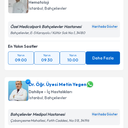
bilgilendireceğiz.
Hematoloji
İstanbul
, Bahçelievler
E-posta Adresiniz
Özel Medicalpark Bahçelıevler Hastanesi
Haritada Göster
Bahçelievler, E-5 Karayolu / Kültür Sok No:1, 34180
Kişisel verilerimin işlenmesine ilişkin
Aydınlatma
En Yakın Saatler
Metni
'ni okudum ve kişisel verilerimin belirtilen
kapsamda işlenmesini kabul ediyorum.
Yarın
Yarın
Yarın
Daha Fazla
09:00
09:30
10:00
Takvim Talebini Gönder
Dr. Öğr. Üyesi Metin Yegen
Dahiliye - İç Hastalıkları
İstanbul
, Bahçelievler
Bahçelievler Medipol Hastanesi
Haritada Göster
Çobançesme Mahallesi, Fatih Caddesi, No:1/8, 34196