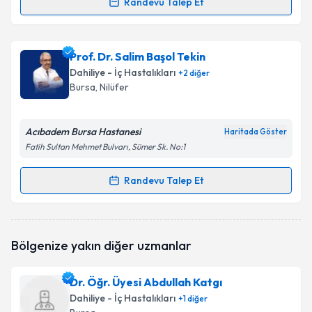
Randevu Talep Et
Randevu Takvimi Talebi
Doç. Dr. Ayla Gökmen
için randevu takvimi talebi
Prof. Dr. Salim Başol Tekin
oluşturun. Size bu uzmandan randevu almanız için bir
Dahiliye - İç Hastalıkları
+
2
diğer
takvim hazırlandığında e-posta ile bilgilendireceğiz.
Bursa
, Nilüfer
E-posta Adresiniz
Acıbadem Bursa Hastanesi
Haritada Göster
Fatih Sultan Mehmet Bulvarı, Sümer Sk. No:1
Kişisel verilerimin işlenmesine ilişkin
Aydınlatma
Randevu Talep Et
Randevu Takvimi Talebi
Metni
'ni okudum ve kişisel verilerimin belirtilen
kapsamda işlenmesini kabul ediyorum.
Prof. Dr. Salim Başol Tekin
için randevu takvimi
Bölgenize yakın diğer uzmanlar
talebi oluşturun. Size bu uzmandan randevu almanız
Takvim Talebini Gönder
için bir takvim hazırlandığında e-posta ile
bilgilendireceğiz.
Dr. Öğr. Üyesi Abdullah Katgı
Dahiliye - İç Hastalıkları
+
1
diğer
E-posta Adresiniz