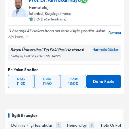
Prof. Dr. Ali Hakan Kaya
Hematoloji
İstanbul
, Küçükçekmece
5
(
4
Değerlendirme)
Lösemiyi Ali Hakan hoca nın tedavisiyle yendim. Allah
Devamı
bin kere...
Biruni Üniversitesi Tıp Fakültesi Hastanesi
Haritada Göster
Gültepe, Halkalı Cd No: 99, 34295
En Yakın Saatler
17 Ağu
17 Ağu
17 Ağu
Daha Fazla
11:20
11:40
13:00
İlgili Branşlar
Dahiliye - İç Hastalıkları
Hematoloji
Tıbbi Onkoloji
3
2