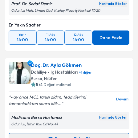
Prof. Dr. Sedat Demir
Haritada Göster
Odunluk Mah. Liman Cad. Kızılay Plaza İş Merkezi 17/20
En Yakın Saatler
Yarın
11 Ağu
12 Ağu
Daha Fazla
14:00
14:00
14:00
Doç. Dr. Ayla Gökmen
Dahiliye - İç Hastalıkları
+
1
diğer
Bursa
, Nilüfer
5
(
4
Değerlendirme)
- ay önce MCL tanısı aldım, tedavilerimi
Devamı
tamamladıktan sonra kök...
Medicana Bursa Hastanesi
Haritada Göster
Odunluk, İzmir Yolu Cd No: 41