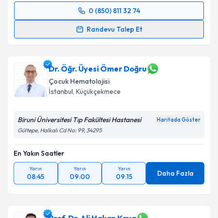
0 (850) 811 32 74
Randevu Takvimi Talebi
Randevu Talep Et
Dr. Öğr. Üyesi Metin Yegen
için randevu takvimi
talebi oluşturun. Size bu uzmandan randevu almanız
için bir takvim hazırlandığında e-posta ile
Dr. Öğr. Üyesi Ömer Doğru
bilgilendireceğiz.
Çocuk Hematolojisi
İstanbul
, Küçükçekmece
E-posta Adresiniz
Biruni Üniversitesi Tıp Fakültesi Hastanesi
Haritada Göster
Gültepe, Halkalı Cd No: 99, 34295
Kişisel verilerimin işlenmesine ilişkin
Aydınlatma
En Yakın Saatler
Metni
'ni okudum ve kişisel verilerimin belirtilen
kapsamda işlenmesini kabul ediyorum.
Yarın
Yarın
Yarın
Daha Fazla
08:45
09:00
09:15
Takvim Talebini Gönder