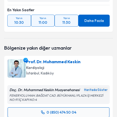
En Yakın Saatler
Yarın
Yarın
Yarın
Daha Fazla
10:30
11:00
11:30
Bölgenize yakın diğer uzmanlar
Prof. Dr. Muhammed Keskin
Kardiyoloji
İstanbul
, Kadıköy
Doç. Dr. Muhammed Keskin Muayenehanesi
Haritada Göster
FENERYOLU MAH. BAĞDAT CAD. BÜYÜKHANLI PLAZA İŞ MERKEZİ
NO:91 İÇ KAPI NO:4
0 (850) 474 50 04
Randevu Takvimi Talebi