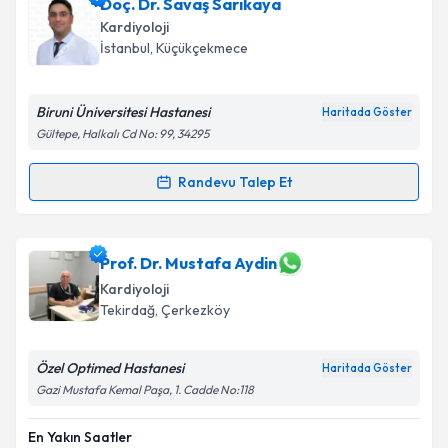
Doç. Dr. Şükrü Arslan
için randevu takvimi talebi
Doç. Dr. Savaş Sarıkaya
oluşturun. Size bu uzmandan randevu almanız için bir
Kardiyoloji
takvim hazırlandığında e-posta ile bilgilendireceğiz.
İstanbul
, Küçükçekmece
E-posta Adresiniz
Biruni Üniversitesi Hastanesi
Haritada Göster
Gültepe, Halkalı Cd No: 99, 34295
Kişisel verilerimin işlenmesine ilişkin
Aydınlatma
Randevu Talep Et
Randevu Takvimi Talebi
Metni
'ni okudum ve kişisel verilerimin belirtilen
kapsamda işlenmesini kabul ediyorum.
Doç. Dr. Savaş Sarıkaya
için randevu takvimi talebi
Prof. Dr. Mustafa Aydin
oluşturun. Size bu uzmandan randevu almanız için bir
Takvim Talebini Gönder
Kardiyoloji
takvim hazırlandığında e-posta ile bilgilendireceğiz.
Tekirdağ
, Çerkezköy
E-posta Adresiniz
Özel Optimed Hastanesi
Haritada Göster
Gazi Mustafa Kemal Paşa, 1. Cadde No:118
En Yakın Saatler
Kişisel verilerimin işlenmesine ilişkin
Aydınlatma