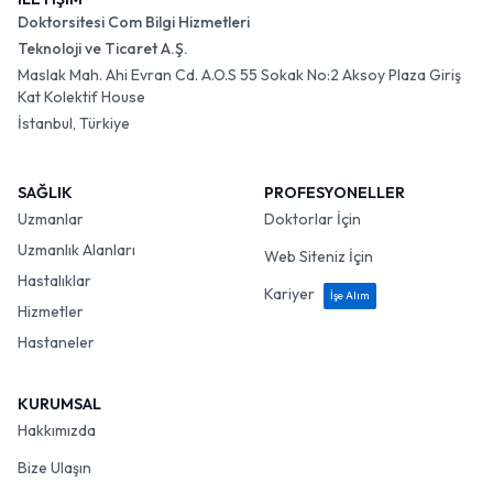
Doktorsitesi Com Bilgi Hizmetleri
Teknoloji ve Ticaret A.Ş.
Maslak Mah. Ahi Evran Cd. A.O.S 55 Sokak No:2 Aksoy Plaza Giriş
Kat Kolektif House
İstanbul, Türkiye
SAĞLIK
PROFESYONELLER
Uzmanlar
Doktorlar İçin
Uzmanlık Alanları
Web Siteniz İçin
Hastalıklar
Kariyer
İşe Alım
Hizmetler
Hastaneler
KURUMSAL
Hakkımızda
Bize Ulaşın