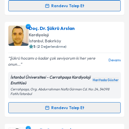
Randevu Talep Et
Prof. Dr. Muhammed Keskin
için randevu takvimi
talebi oluşturun. Size bu uzmandan randevu almanız
Doç. Dr. Şükrü Arslan
için bir takvim hazırlandığında e-posta ile
bilgilendireceğiz.
Kardiyoloji
İstanbul
, Bakırköy
E-posta Adresiniz
5
(
2
Değerlendirme)
Şükrü hocamı o kadar çok seviyorum ki her yere
Devamı
onun...
Kişisel verilerimin işlenmesine ilişkin
Aydınlatma
İstanbul Üniversitesi - Cerrahpaşa Kardiyoloji
Metni
'ni okudum ve kişisel verilerimin belirtilen
Haritada Göster
Enstitüsü
kapsamda işlenmesini kabul ediyorum.
Cerrahpaşa, Org. Abdurrahman Nafiz Gürman Cd. No: 24, 34098
Fatih/İstanbul
Takvim Talebini Gönder
Randevu Talep Et
Randevu Takvimi Talebi