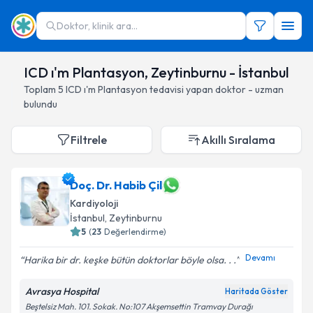
Doktor, klinik ara...
ICD ı'm Plantasyon, Zeytinburnu - İstanbul
Toplam
5
ICD ı'm Plantasyon
tedavisi yapan doktor - uzman
bulundu
Filtrele
Akıllı Sıralama
Doç. Dr. Habib Çil
Kardiyoloji
İstanbul
, Zeytinburnu
5
(
23
Değerlendirme)
Devamı
Harika bir dr. keşke bütün doktorlar böyle olsa. . .
Avrasya Hospital
Haritada Göster
Beştelsiz Mah. 101. Sokak. No:107 Akşemsettin Tramvay Durağı