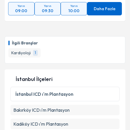
Metni
'ni okudum ve kişisel verilerimin belirtilen
Yarın
Yarın
Yarın
kapsamda işlenmesini kabul ediyorum.
Daha Fazla
09:00
09:30
10:00
Takvim Talebini Gönder
İlgili Branşlar
Kardiyoloji
1
İstanbul İlçeleri
İstanbul
ICD ı'm Plantasyon
Bakırköy
ICD ı'm Plantasyon
Kadıköy
ICD ı'm Plantasyon