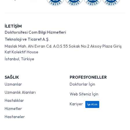
İLETİŞİM
Doktorsitesi Com Bilgi Hizmetleri
Teknoloji ve Ticaret A.Ş.
Maslak Mah. Ahi Evran Cd. A.O.S 55 Sokak No:2 Aksoy Plaza Giriş
Kat Kolektif House
İstanbul, Türkiye
SAĞLIK
PROFESYONELLER
Uzmanlar
Doktorlar İçin
Uzmanlık Alanları
Web Siteniz İçin
Hastalıklar
Kariyer
İşe Alım
Hizmetler
Hastaneler