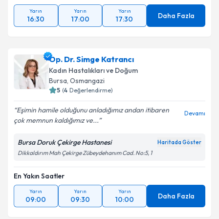
Yarın
Yarın
Yarın
Daha Fazla
16:30
17:00
17:30
Op. Dr. Simge Katrancı
Kadın Hastalıkları ve Doğum
Bursa
, Osmangazi
5
(
4
Değerlendirme)
Eşimin hamile olduğunu anladığımız andan itibaren
Devamı
çok memnun kaldığımız ve...
Bursa Doruk Çekirge Hastanesi
Haritada Göster
Dikkaldırım Mah Çekirge Zübeydehanım Cad. No:5, 1
En Yakın Saatler
Yarın
Yarın
Yarın
Daha Fazla
09:00
09:30
10:00