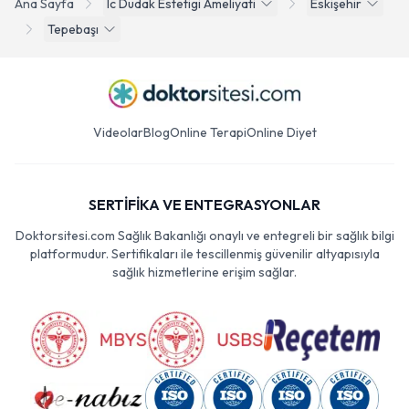
Ana Sayfa
Ic Dudak Estetigi Ameliyati
Eskişehir
Tepebaşı
Videolar
Blog
Online Terapi
Online Diyet
SERTİFİKA VE ENTEGRASYONLAR
Doktorsitesi.com Sağlık Bakanlığı onaylı ve entegreli bir sağlık bilgi
platformudur. Sertifikaları ile tescillenmiş güvenilir altyapısıyla
sağlık hizmetlerine erişim sağlar.