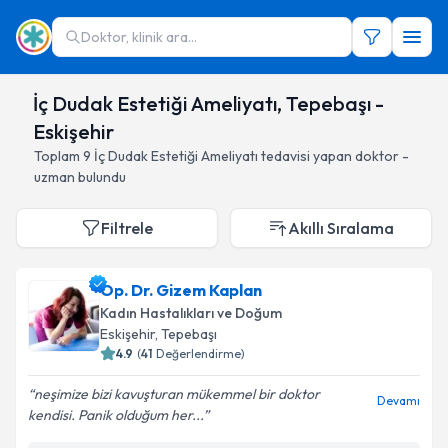
Doktor, klinik ara...
İç Dudak Estetiği Ameliyatı, Tepebaşı -
Eskişehir
Toplam
9
İç Dudak Estetiği Ameliyatı
tedavisi yapan doktor -
uzman bulundu
Filtrele
Akıllı Sıralama
Op. Dr. Gizem Kaplan
Kadın Hastalıkları ve Doğum
Eskişehir
, Tepebaşı
4.9
(
41
Değerlendirme)
neşimize bizi kavuşturan mükemmel bir doktor
Devamı
kendisi. Panik olduğum her...