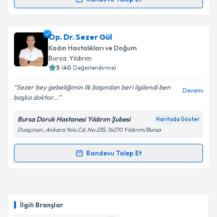
Randevu Takvimi Talebi
Takvim Talebini Gönder
Op. Dr. Simge Tosun
için randevu takvimi talebi
Op. Dr. Sezer Gül
oluşturun. Size bu uzmandan randevu almanız için bir
Kadın Hastalıkları ve Doğum
takvim hazırlandığında e-posta ile bilgilendireceğiz.
Bursa
, Yıldırım
5
(
40
Değerlendirme)
E-posta Adresiniz
Sezer bey gebeliğimin ilk başından beri ilgilendi ben
Devamı
başka doktor...
Bursa Doruk Hastanesi Yıldırım Şubesi
Haritada Göster
Kişisel verilerimin işlenmesine ilişkin
Aydınlatma
Duaçınarı, Ankara Yolu Cd. No:235, 16270 Yıldırım/Bursa
Metni
'ni okudum ve kişisel verilerimin belirtilen
kapsamda işlenmesini kabul ediyorum.
Randevu Talep Et
Randevu Takvimi Talebi
Takvim Talebini Gönder
Op. Dr. Sezer Gül
için randevu takvimi talebi
oluşturun. Size bu uzmandan randevu almanız için bir
İlgili Branşlar
takvim hazırlandığında e-posta ile bilgilendireceğiz.