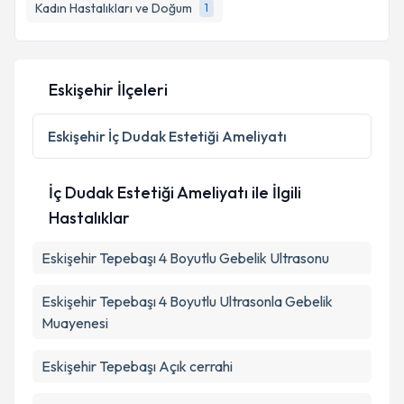
Kadın Hastalıkları ve Doğum
1
E-posta Adresiniz
Eskişehir İlçeleri
Kişisel verilerimin işlenmesine ilişkin
Aydınlatma
Metni
'ni okudum ve kişisel verilerimin belirtilen
Eskişehir
İç Dudak Estetiği Ameliyatı
kapsamda işlenmesini kabul ediyorum.
İç Dudak Estetiği Ameliyatı ile İlgili
Takvim Talebini Gönder
Hastalıklar
Eskişehir Tepebaşı 4 Boyutlu Gebelik Ultrasonu
Eskişehir Tepebaşı 4 Boyutlu Ultrasonla Gebelik
Muayenesi
Eskişehir Tepebaşı Açık cerrahi