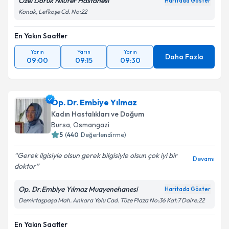
Özel Doruk Nilüfer Hastanesi
Haritada Göster
Konak, Lefkoşe Cd. No:22
En Yakın Saatler
Yarın
Yarın
Yarın
Daha Fazla
09:00
09:15
09:30
Op. Dr. Embiye Yılmaz
Kadın Hastalıkları ve Doğum
Bursa
, Osmangazi
5
(
440
Değerlendirme)
Gerek ilgisiyle olsun gerek bilgisiyle olsun çok iyi bir
Devamı
doktor
Op. Dr.Embiye Yılmaz Muayenehanesi
Haritada Göster
Demirtaşpaşa Mah. Ankara Yolu Cad. Tüze Plaza No:36 Kat:7 Daire:22
En Yakın Saatler