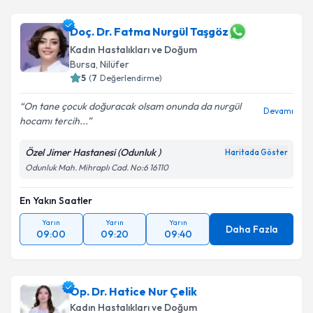
Doç. Dr. Fatma Nurgül Taşgöz
Kadın Hastalıkları ve Doğum
Bursa
, Nilüfer
5
(
7
Değerlendirme)
On tane çocuk doğuracak olsam onunda da nurgül
Devamı
hocamı tercih...
Özel Jimer Hastanesi (Odunluk )
Haritada Göster
Odunluk Mah. Mihraplı Cad. No:6 16110
En Yakın Saatler
Yarın
Yarın
Yarın
Daha Fazla
09:00
09:20
09:40
Op. Dr. Hatice Nur Çelik
Kadın Hastalıkları ve Doğum