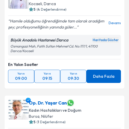
Kocaeli
, Darıca
5
(
4
Değerlendirme)
Hamile olduğumu öğrendiğimde tam olarak aradığım
Devamı
şey; profesyonelliğinin yanında güler...
Büyük Anadolu Hastanesi Darıca
Haritada Göster
Osmangazi Mah, Fatih Sultan Mehmet Cd. No:117/1, 41700
Darıca/Kocaeli
En Yakın Saatler
Yarın
Yarın
Yarın
Daha Fazla
09:00
09:15
09:30
Op. Dr. Yaşar Can
Kadın Hastalıkları ve Doğum
Bursa
, Nilüfer
5
(
1
Değerlendirme)