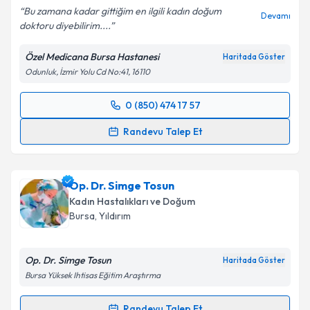
Bu zamana kadar gittiğim en ilgili kadın doğum
Devamı
doktoru diyebilirim....
Özel Medicana Bursa Hastanesi
Haritada Göster
Odunluk, İzmir Yolu Cd No:41, 16110
0 (850) 474 17 57
Randevu Takvimi Talebi
Randevu Talep Et
Op. Dr. Yaşar Can
için randevu takvimi talebi
oluşturun. Size bu uzmandan randevu almanız için bir
Op. Dr. Simge Tosun
takvim hazırlandığında e-posta ile bilgilendireceğiz.
Kadın Hastalıkları ve Doğum
E-posta Adresiniz
Bursa
, Yıldırım
Op. Dr. Simge Tosun
Haritada Göster
Bursa Yüksek Ihtisas Eğitim Araştırma
Kişisel verilerimin işlenmesine ilişkin
Aydınlatma
Metni
'ni okudum ve kişisel verilerimin belirtilen
Randevu Talep Et
kapsamda işlenmesini kabul ediyorum.