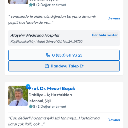
5
(
2
Değerlendirme)
senesinde tiroidim alındığından bu yana devamlı
Devamı
çeşitli hastanelerde ve...
Ataşehir Medicana Hospital
Haritada Göster
Küçükbakkalköy, Vedat Günyol Cd. No:24, 34750
0 (850) 811 93 25
Randevu Takvimi Talebi
Randevu Talep Et
Doç. Dr. Abdullah Taşlıpınar
için randevu takvimi
talebi oluşturun. Size bu uzmandan randevu almanız
Prof. Dr. Mesut Başak
için bir takvim hazırlandığında e-posta ile
bilgilendireceğiz.
Dahiliye - İç Hastalıkları
İstanbul
, Şişli
E-posta Adresiniz
5
(
2
Değerlendirme)
Çok değerli hocamız iyiki sizi tanımışız…Hastalarına
Devamı
karşı çok ilgili, çok...