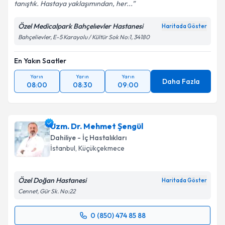
tanıştık. Hastaya yaklaşımından, her...
Özel Medicalpark Bahçelıevler Hastanesi
Haritada Göster
Bahçelievler, E-5 Karayolu / Kültür Sok No:1, 34180
En Yakın Saatler
Yarın
Yarın
Yarın
Daha Fazla
08:00
08:30
09:00
Uzm. Dr. Mehmet Şengül
Dahiliye - İç Hastalıkları
İstanbul
, Küçükçekmece
Özel Doğan Hastanesi
Haritada Göster
Cennet, Gür Sk. No:22
0 (850) 474 85 88
Randevu Takvimi Talebi