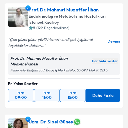
Prof. Dr. Mahmut Muzaffer İlhan
Endokrinoloji ve Metabolizma Hastalıkları
İstanbul
, Kadıköy
5
(
129
Değerlendirme)
Çok güzel güler yüzlü hizmet verdi çok iyigilendi
Devamı
teşekkürler doktor...
Prof. Dr. Mahmut Muzaffer İlhan
Haritada Göster
Muayenehanesi
Feneryolu, Bağdat cad. Ersoy İş Merkezi No : 53-59 A blok K: 2 D:6
En Yakın Saatler
Yarın
Yarın
Yarın
Daha Fazla
09:00
11:00
15:00
Uzm. Dr. Sibel Güney