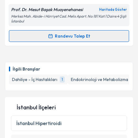
Kişisel verilerimin işlenmesine ilişkin
Aydınlatma
Prof. Dr. Mesut Başak Muayenehanesi
Haritada Göster
Metni
'ni okudum ve kişisel verilerimin belirtilen
Merkez Mah. Abide-i Hürriyet Cad. Melis Apart. No:181 Kat:1 Daire:4 Şişli
kapsamda işlenmesini kabul ediyorum.
İstanbul
Randevu Talep Et
Takvim Talebini Gönder
Randevu Takvimi Talebi
Prof. Dr. Mesut Başak
için randevu takvimi talebi
oluşturun. Size bu uzmandan randevu almanız için bir
İlgili Branşlar
takvim hazırlandığında e-posta ile bilgilendireceğiz.
Dahiliye - İç Hastalıkları
Endokrinoloji ve Metabolizma Hasta
1
E-posta Adresiniz
İstanbul İlçeleri
Kişisel verilerimin işlenmesine ilişkin
Aydınlatma
Metni
'ni okudum ve kişisel verilerimin belirtilen
İstanbul
Hipertiroidi
kapsamda işlenmesini kabul ediyorum.