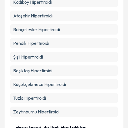
Kadıköy
Hipertiroidi
Takvim Talebini Gönder
Ataşehir
Hipertiroidi
Bahçelievler
Hipertiroidi
Pendik
Hipertiroidi
Şişli
Hipertiroidi
Beşiktaş
Hipertiroidi
Küçükçekmece
Hipertiroidi
Tuzla
Hipertiroidi
Zeytinburnu
Hipertiroidi
Hipertiroidi ile İlgili Hastalıklar