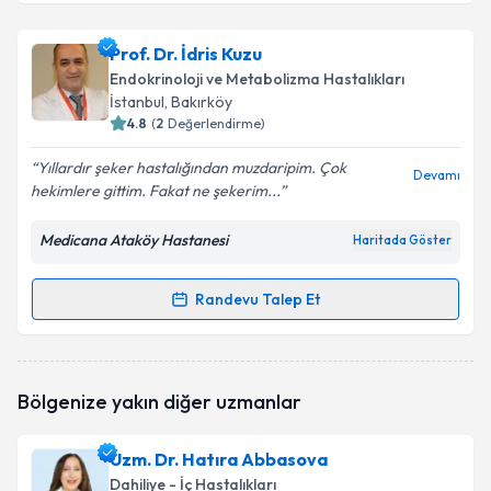
Uzm. Dr. Bülent Çetinol
için randevu takvimi talebi
Prof. Dr. İdris Kuzu
oluşturun. Size bu uzmandan randevu almanız için bir
Endokrinoloji ve Metabolizma Hastalıkları
takvim hazırlandığında e-posta ile bilgilendireceğiz.
İstanbul
, Bakırköy
4.8
(
2
Değerlendirme)
E-posta Adresiniz
Yıllardır şeker hastalığından muzdaripim. Çok
Devamı
hekimlere gittim. Fakat ne şekerim...
Medicana Ataköy Hastanesi
Haritada Göster
Kişisel verilerimin işlenmesine ilişkin
Aydınlatma
Metni
'ni okudum ve kişisel verilerimin belirtilen
kapsamda işlenmesini kabul ediyorum.
Randevu Talep Et
Randevu Takvimi Talebi
Takvim Talebini Gönder
Prof. Dr. İdris Kuzu
için randevu takvimi talebi
Bölgenize yakın diğer uzmanlar
oluşturun. Size bu uzmandan randevu almanız için bir
takvim hazırlandığında e-posta ile bilgilendireceğiz.
Uzm. Dr. Hatıra Abbasova
E-posta Adresiniz
Dahiliye - İç Hastalıkları