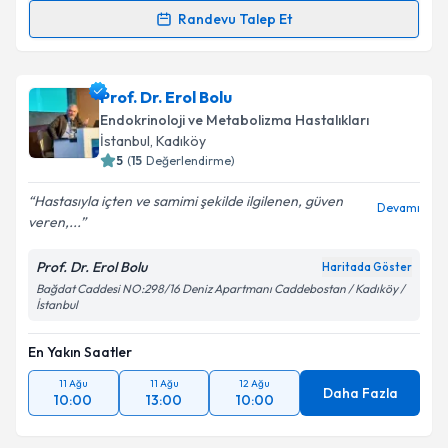
Randevu Talep Et
Uzm. Dr. Mehmet Şengül
için randevu takvimi talebi
oluşturun. Size bu uzmandan randevu almanız için bir
Prof. Dr. Erol Bolu
takvim hazırlandığında e-posta ile bilgilendireceğiz.
Endokrinoloji ve Metabolizma Hastalıkları
E-posta Adresiniz
İstanbul
, Kadıköy
5
(
15
Değerlendirme)
Hastasıyla içten ve samimi şekilde ilgilenen, güven
Devamı
veren,...
Kişisel verilerimin işlenmesine ilişkin
Aydınlatma
Metni
'ni okudum ve kişisel verilerimin belirtilen
Prof. Dr. Erol Bolu
Haritada Göster
kapsamda işlenmesini kabul ediyorum.
Bağdat Caddesi NO:298/16 Deniz Apartmanı Caddebostan / Kadıköy /
İstanbul
Takvim Talebini Gönder
En Yakın Saatler
11 Ağu
11 Ağu
12 Ağu
Daha Fazla
10:00
13:00
10:00