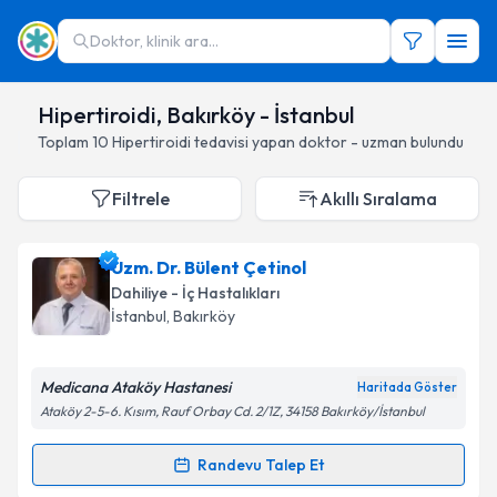
Doktor, klinik ara...
Hipertiroidi, Bakırköy - İstanbul
Toplam
10
Hipertiroidi
tedavisi yapan doktor - uzman bulundu
Filtrele
Akıllı Sıralama
Uzm. Dr. Bülent Çetinol
Dahiliye - İç Hastalıkları
İstanbul
, Bakırköy
Medicana Ataköy Hastanesi
Haritada Göster
Ataköy 2-5-6. Kısım, Rauf Orbay Cd. 2/1Z, 34158 Bakırköy/İstanbul
Randevu Talep Et
Randevu Takvimi Talebi