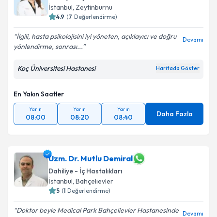
İstanbul
, Zeytinburnu
4.9
(
7
Değerlendirme)
İlgili, hasta psikolojisini iyi yöneten, açıklayıcı ve doğru
Kişisel verilerimin işlenmesine ilişkin
Aydınlatma
Devamı
yönlendirme, sonrası...
Metni
'ni okudum ve kişisel verilerimin belirtilen
kapsamda işlenmesini kabul ediyorum.
Koç Üniversitesi Hastanesi
Haritada Göster
Takvim Talebini Gönder
En Yakın Saatler
Yarın
Yarın
Yarın
Daha Fazla
08:00
08:20
08:40
Uzm. Dr. Mutlu Demiral
Dahiliye - İç Hastalıkları
İstanbul
, Bahçelievler
5
(
1
Değerlendirme)
Doktor beyle Medical Park Bahçelievler Hastanesinde
Devamı