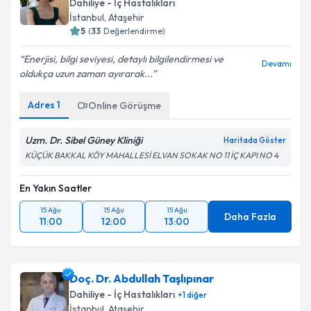
Dahiliye - İç Hastalıkları
İstanbul
, Ataşehir
5
(
33
Değerlendirme)
Enerjisi, bilgi seviyesi, detaylı bilgilendirmesi ve
Devamı
oldukça uzun zaman ayırarak...
Adres
1
Online Görüşme
Uzm. Dr. Sibel Güney Kliniği
Haritada Göster
KÜÇÜK BAKKAL KÖY MAHALLESİ ELVAN SOKAK NO 11 İÇ KAPI NO 4
En Yakın Saatler
15 Ağu
15 Ağu
15 Ağu
Daha Fazla
11:00
12:00
13:00
Doç. Dr. Abdullah Taşlıpınar
Dahiliye - İç Hastalıkları
+
1
diğer
İstanbul
, Ataşehir