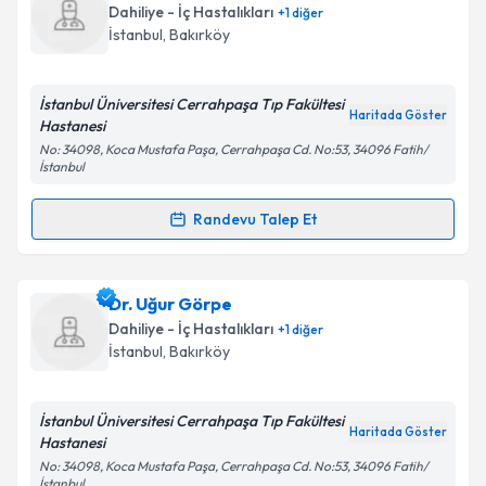
oluşturun. Size bu uzmandan randevu almanız için bir
Dahiliye - İç Hastalıkları
+
1
diğer
takvim hazırlandığında e-posta ile bilgilendireceğiz.
İstanbul
, Bakırköy
E-posta Adresiniz
İstanbul Üniversitesi Cerrahpaşa Tıp Fakültesi
Haritada Göster
Hastanesi
No: 34098, Koca Mustafa Paşa, Cerrahpaşa Cd. No:53, 34096 Fatih/
İstanbul
Kişisel verilerimin işlenmesine ilişkin
Aydınlatma
Metni
'ni okudum ve kişisel verilerimin belirtilen
Randevu Talep Et
kapsamda işlenmesini kabul ediyorum.
Randevu Takvimi Talebi
Takvim Talebini Gönder
Dr. Hasan Mahmut İlkova
için randevu takvimi talebi
Dr. Uğur Görpe
oluşturun. Size bu uzmandan randevu almanız için bir
Dahiliye - İç Hastalıkları
+
1
diğer
takvim hazırlandığında e-posta ile bilgilendireceğiz.
İstanbul
, Bakırköy
E-posta Adresiniz
İstanbul Üniversitesi Cerrahpaşa Tıp Fakültesi
Haritada Göster
Hastanesi
No: 34098, Koca Mustafa Paşa, Cerrahpaşa Cd. No:53, 34096 Fatih/
İstanbul