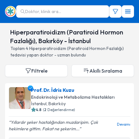
Doktor, klinik ara...
Hiperparatiroidizm (Paratiroid Hormon
Fazlalığı), Bakırköy - İstanbul
Toplam
4
Hiperparatiroidizm (Paratiroid Hormon Fazlalığı)
tedavisi yapan doktor - uzman bulundu
Filtrele
Akıllı Sıralama
Prof. Dr. İdris Kuzu
Endokrinoloji ve Metabolizma Hastalıkları
İstanbul
, Bakırköy
4.8
(
2
Değerlendirme)
Yıllardır şeker hastalığından muzdaripim. Çok
Devamı
hekimlere gittim. Fakat ne şekerim...