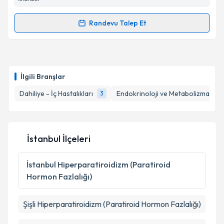
Kişisel verilerimin işlenmesine ilişkin
Aydınlatma
Metni
'ni okudum ve kişisel verilerimin belirtilen
Randevu Talep Et
kapsamda işlenmesini kabul ediyorum.
Randevu Takvimi Talebi
Takvim Talebini Gönder
Dr. Uğur Görpe
için randevu takvimi talebi oluşturun.
Size bu uzmandan randevu almanız için bir takvim
İlgili Branşlar
hazırlandığında e-posta ile bilgilendireceğiz.
Dahiliye - İç Hastalıkları
Endokrinoloji ve Metabolizma Hasta
3
E-posta Adresiniz
İstanbul İlçeleri
Kişisel verilerimin işlenmesine ilişkin
Aydınlatma
Metni
'ni okudum ve kişisel verilerimin belirtilen
İstanbul
Hiperparatiroidizm (Paratiroid
kapsamda işlenmesini kabul ediyorum.
Hormon Fazlalığı)
Takvim Talebini Gönder
Şişli
Hiperparatiroidizm (Paratiroid Hormon Fazlalığı)