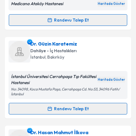
Medicana Ataköy Hastanesi
Haritada Göster
Randevu Talep Et
Randevu Takvimi Talebi
Prof. Dr. İdris Kuzu
için randevu takvimi talebi
Dr. Güzin Karatemiz
oluşturun. Size bu uzmandan randevu almanız için bir
Dahiliye - İç Hastalıkları
takvim hazırlandığında e-posta ile bilgilendireceğiz.
İstanbul
, Bakırköy
E-posta Adresiniz
İstanbul Üniversitesi Cerrahpaşa Tıp Fakültesi
Haritada Göster
Hastanesi
No: 34098, Koca Mustafa Paşa, Cerrahpaşa Cd. No:53, 34096 Fatih/
İstanbul
Kişisel verilerimin işlenmesine ilişkin
Aydınlatma
Metni
'ni okudum ve kişisel verilerimin belirtilen
Randevu Talep Et
kapsamda işlenmesini kabul ediyorum.
Randevu Takvimi Talebi
Takvim Talebini Gönder
Dr. Güzin Karatemiz
için randevu takvimi talebi
Dr. Hasan Mahmut İlkova