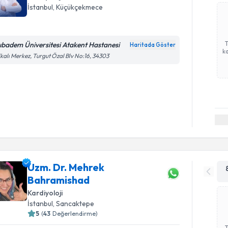
İstanbul
, Küçükçekmece
ıbadem Üniversitesi Atakent Hastanesi
Haritada Göster
ka
kalı Merkez, Turgut Özal Blv No:16, 34303
Uzm. Dr. Mehrek
Bahramishad
Kardiyoloji
İstanbul
, Sancaktepe
5
(
43
Değerlendirme)