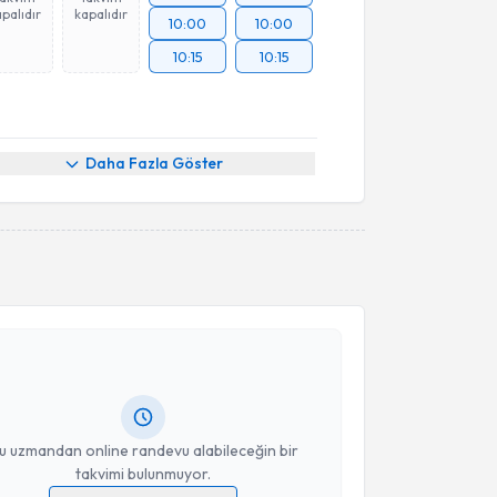
palıdır
kapalıdır
10:00
10:00
10:15
10:15
Daha Fazla Göster
akvimi Talebi
ehmet Fethi Alişir
için randevu takvimi talebi
Size bu uzmandan randevu almanız için bir takvim
ında e-posta ile bilgilendireceğiz.
resiniz
u uzmandan online randevu alabileceğin bir
takvimi bulunmuyor.