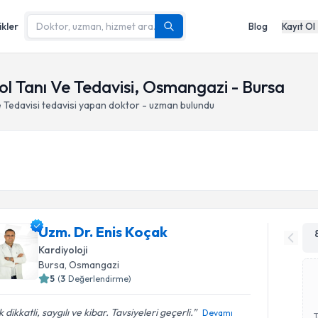
ikler
Blog
Kayıt Ol
ol Tanı Ve Tedavisi, Osmangazi - Bursa
 Tedavisi
tedavisi yapan doktor - uzman bulundu
Uzm. Dr. Enis Koçak
Kardiyoloji
Bursa
, Osmangazi
5
(
3
Değerlendirme)
 dikkatli, saygılı ve kibar. Tavsiyeleri geçerli.
Devamı