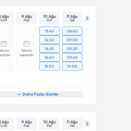
Takvim Talebini Gönder
8 Ağu
9 Ağu
10 Ağu
11 Ağu
Cmt
Paz
Pzt
Sal
13:40
08:40
14:00
09:00
14:20
09:20
Takvim
Takvim
palıdır
kapalıdır
14:40
09:40
15:00
10:00
Daha Fazla Göster
8 Ağu
9 Ağu
10 Ağu
11 Ağu
Cmt
Paz
Pzt
Sal