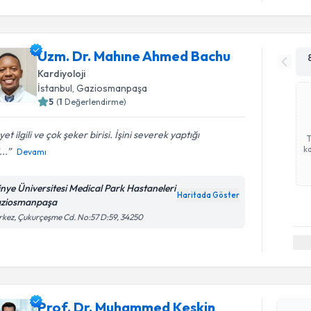
Uzm. Dr. Mahıne Ahmed Bachu
Kardiyoloji
İstanbul
, Gaziosmanpaşa
5
(
1
Değerlendirme)
et ilgili ve çok şeker birisi. İşini severek yaptığı
ka
...
Devamı
tinye Üniversitesi Medical Park Hastaneleri
Haritada Göster
ziosmanpaşa
kez, Çukurçeşme Cd. No:57 D:59, 34250
Randevu T
Prof. Dr.
oluşturun. 
Prof. Dr. Muhammed Keskin
hazırlandığ