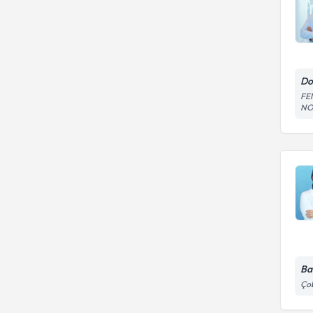
Do
FE
NO:
Ba
Çob