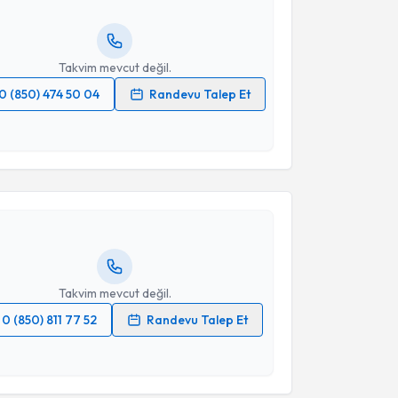
resiniz
Takvim mevcut değil.
0 (850) 474 50 04
Randevu Talep Et
 verilerimin işlenmesine ilişkin
Aydınlatma Metni
'ni
akvimi Talebi
 ve kişisel verilerimin belirtilen kapsamda
esini kabul ediyorum.
Ceyla Zeynep Çolakoğlu Gevher
için randevu
ebi oluşturun. Size bu uzmandan randevu almanız için
Takvim Talebini Gönder
hazırlandığında e-posta ile bilgilendireceğiz.
resiniz
Takvim mevcut değil.
0 (850) 811 77 52
Randevu Talep Et
 verilerimin işlenmesine ilişkin
Aydınlatma Metni
'ni
 ve kişisel verilerimin belirtilen kapsamda
esini kabul ediyorum.