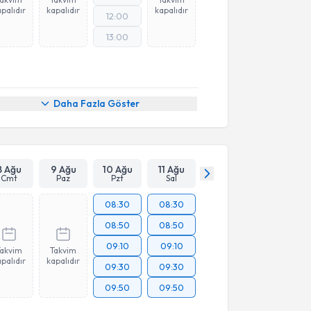
palıdır
kapalıdır
kapalıdır
12:00
13:00
Daha Fazla Göster
8 Ağu
9 Ağu
10 Ağu
11 Ağu
Cmt
Paz
Pzt
Sal
08:30
08:30
08:50
08:50
09:10
09:10
Takvim
Takvim
palıdır
kapalıdır
09:30
09:30
09:50
09:50