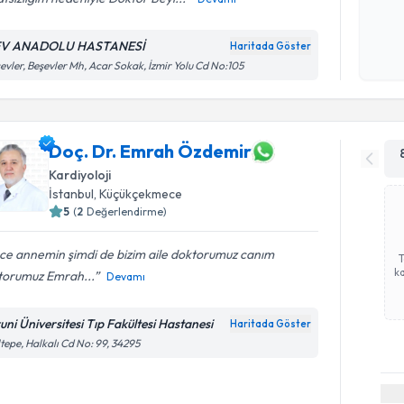
Kişisel
okudum
V ANADOLU HASTANESİ
Haritada Göster
işlenm
evler, Beşevler Mh, Acar Sokak, İzmir Yolu Cd No:105
Doç. Dr. Emrah Özdemir
Kardiyoloji
İstanbul
, Küçükçekmece
5
(
2
Değerlendirme)
ce annemin şimdi de bizim aile doktorumuz canım
ka
torumuz Emrah...
Devamı
runi Üniversitesi Tıp Fakültesi Hastanesi
Haritada Göster
tepe, Halkalı Cd No: 99, 34295