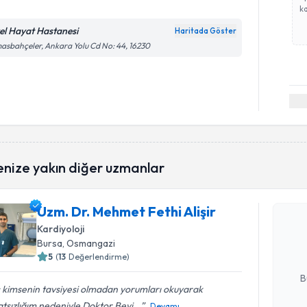
ka
el Hayat Hastanesi
Haritada Göster
asbahçeler, Ankara Yolu Cd No: 44, 16230
Randevu T
enize yakın diğer uzmanlar
Uzm. Dr. M
Uzm. Dr. Mehmet Fethi Alişir
oluşturun. 
Kardiyoloji
hazırlandığ
Bursa
, Osmangazi
5
(
13
Değerlendirme)
E-posta Ad
B
 kimsenin tavsiyesi olmadan yorumları okuyarak
tsızlığım nedeniyle Doktor Beyi...
Devamı