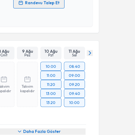
Randevu Talep Et
 verilerimin işlenmesine ilişkin
Aydınlatma Metni
'ni
 ve kişisel verilerimin belirtilen kapsamda
esini kabul ediyorum.
Takvim Talebini Gönder
8 Ağu
9 Ağu
10 Ağu
11 Ağu
Cmt
Paz
Pzt
Sal
10:00
08:40
11:00
09:00
11:20
09:20
Takvim
Takvim
palıdır
kapalıdır
13:00
09:40
13:20
10:00
Daha Fazla Göster