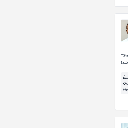
Gay
belli
İs
Ga
Mer