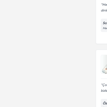
Meh
dinl
Sc
Mec
Çok
bizl
Öz