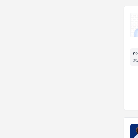
Bi
Gül