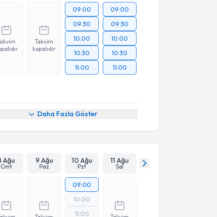
09:00
09:00
09:30
09:30
10:00
10:00
Takvim
Takvim
palıdır
kapalıdır
10:30
10:30
11:00
11:00
Daha Fazla Göster
8 Ağu
9 Ağu
10 Ağu
11 Ağu
Cmt
Paz
Pzt
Sal
09:00
10:00
11:00
Takvim
Takvim
Takvim