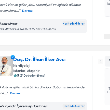
ka
rek Hanım güler yüzü, samimiyeti ve ilgisiyle dikkatle
er sorulara...
Devamı
haswellness
Haritada Göster
lis, Atatürk Cd. No:117 D:119 Kat 2 D:3, 34785
Doç. Dr. İlhan İlker Avcı
Kardiyoloji
İstanbul
, Ataşehir
5
(
3
Değerlendirme)
 ilgili ve güler yüzlü bir kardiyolog. Babamın tedavisinde
ka
ere...
Devamı
el Bayındır İçerenköy Hastanesi
Haritada Göster