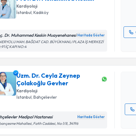
Kardiyoloji
E-posta Ad
İstanbul
, Kadıköy
ç. Dr. Muhammed Keskin Muayenehanesi
Haritada Göster
Kişisel
NERYOLU MAH. BAĞDAT CAD. BÜYÜKHANLI PLAZA İŞ MERKEZİ
Randevu T
91 İÇ KAPI NO:4
okudum
işlenm
Uzm. Dr. 
takvimi tal
Uzm. Dr. Ceyla Zeynep
bir takvim 
Çolakoğlu Gevher
E-posta Ad
Kardiyoloji
İstanbul
, Bahçelievler
hçelievler Medipol Hastanesi
Haritada Göster
Kişisel
ançesme Mahallesi, Fatih Caddesi, No:1/8, 34196
okudum
işlenm