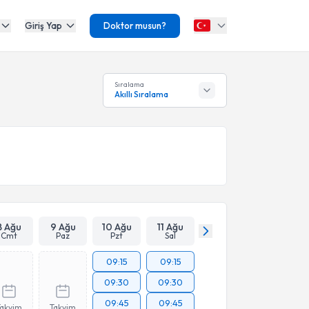
Giriş Yap
Doktor musun?
Sıralama
Akıllı Sıralama
8 Ağu
9 Ağu
10 Ağu
11 Ağu
Cmt
Paz
Pzt
Sal
09:15
09:15
09:30
09:30
09:45
09:45
Takvim
Takvim