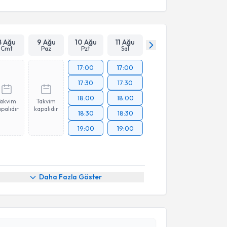
8 Ağu
9 Ağu
10 Ağu
11 Ağu
Cmt
Paz
Pzt
Sal
17:00
17:00
17:30
17:30
18:00
18:00
Takvim
Takvim
palıdır
kapalıdır
18:30
18:30
19:00
19:00
akvimi Talebi
Daha Fazla Göster
 Muhammed Keskin
için randevu takvimi talebi
Size bu uzmandan randevu almanız için bir takvim
ında e-posta ile bilgilendireceğiz.