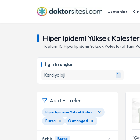
Uzmanlar
Klin
Hiperlipidemi Yüksek Kolester
Toplam
10
Hiperlipidemi Yüksek Kolesterol Tanı Ve
İlgili Branşlar
Kardiyoloji
1
Aktif Filtreler
Hiperlipidemi Yüksek Kolesterol Tanı Ve Tedavisi
Bursa
Osmangazi
Çok
Şehir
Bursa