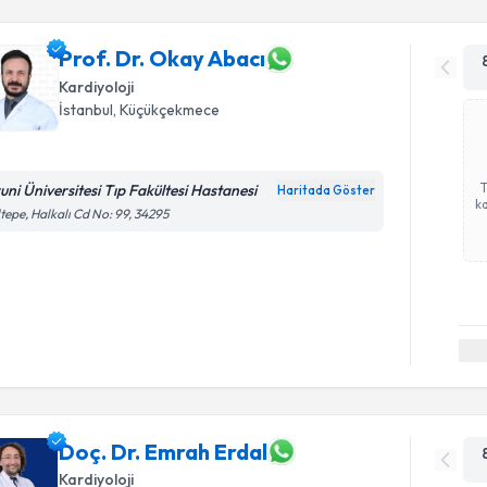
Prof. Dr. Okay Abacı
Kardiyoloji
İstanbul
, Küçükçekmece
runi Üniversitesi Tıp Fakültesi Hastanesi
Haritada Göster
ka
tepe, Halkalı Cd No: 99, 34295
Doç. Dr. Emrah Erdal
Kardiyoloji