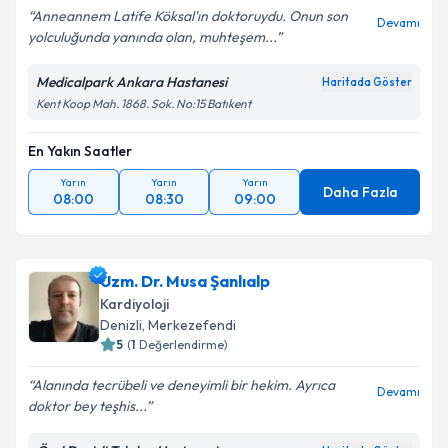
Anneannem Latife Köksal'ın doktoruydu. Onun son
Devamı
yolculuğunda yanında olan, muhteşem...
Medicalpark Ankara Hastanesi
Haritada Göster
Kent Koop Mah. 1868. Sok. No:15 Batıkent
En Yakın Saatler
Yarın
Yarın
Yarın
Daha Fazla
08:00
08:30
09:00
Uzm. Dr. Musa Şanlıalp
Kardiyoloji
Denizli
, Merkezefendi
5
(
1
Değerlendirme)
Alanında tecrübeli ve deneyimli bir hekim. Ayrıca
Devamı
doktor bey teşhis...