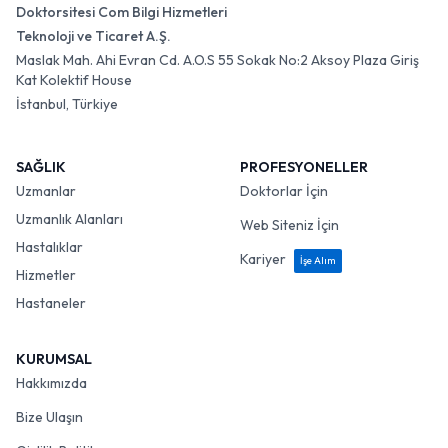
Doktorsitesi Com Bilgi Hizmetleri
Teknoloji ve Ticaret A.Ş.
Maslak Mah. Ahi Evran Cd. A.O.S 55 Sokak No:2 Aksoy Plaza Giriş
Kat Kolektif House
İstanbul, Türkiye
SAĞLIK
PROFESYONELLER
Uzmanlar
Doktorlar İçin
Uzmanlık Alanları
Web Siteniz İçin
Hastalıklar
Kariyer
İşe Alım
Hizmetler
Hastaneler
KURUMSAL
Hakkımızda
Bize Ulaşın