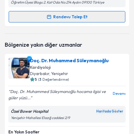
Öğretim Üyesi Blogu 2. Kat Oda No:214 Aydın 09100 Türkiye
Randevu Talep Et
Randevu Takvimi Talebi
Doç. Dr. Cemil Zencir
için randevu takvimi talebi
Bölgenize yakın diğer uzmanlar
oluşturun. Size bu uzmandan randevu almanız için bir
takvim hazırlandığında e-posta ile bilgilendireceğiz.
Doç. Dr. Muhammed Süleymanoğlu
E-posta Adresiniz
Kardiyoloji
Diyarbakır
, Yenişehir
5
(
3
Değerlendirme)
Doç. Dr. Muhammed Süleymanoğlu hocama ilgisi ve
Kişisel verilerimin işlenmesine ilişkin
Aydınlatma
Devamı
güler yüzü...
Metni
'ni okudum ve kişisel verilerimin belirtilen
kapsamda işlenmesini kabul ediyorum.
Özel Bower Hospital
Haritada Göster
Yenişehir Mahallesi Elazığ caddesi 2/9
Takvim Talebini Gönder
En Yakın Saatler