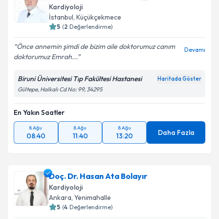
Kardiyoloji
İstanbul
, Küçükçekmece
5
(
2
Değerlendirme)
Önce annemin şimdi de bizim aile doktorumuz canım
Devamı
doktorumuz Emrah...
Biruni Üniversitesi Tıp Fakültesi Hastanesi
Haritada Göster
Gültepe, Halkalı Cd No: 99, 34295
En Yakın Saatler
8 Ağu
8 Ağu
8 Ağu
Daha Fazla
08:40
11:40
13:20
Doç. Dr. Hasan Ata Bolayır
Kardiyoloji
Ankara
, Yenimahalle
5
(
4
Değerlendirme)