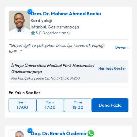
Uzm. Dr. Mahıne Ahmed Bachu
Kardiyoloji
İstanbul
, Gaziosmanpaşa
5
(
1
Değerlendirme)
Gayet ilgili ve çok şeker birisi. İşini severek yaptığı
Devamı
belli...
İstinye Üniversitesi Medical Park Hastaneleri
Haritada Göster
Gaziosmanpaşa
Merkez, Çukurçeşme Cd. No:57 D:59, 34250
En Yakın Saatler
Yarın
Yarın
Yarın
Daha Fazla
17:00
17:30
18:00
Doç. Dr. Emrah Özdemir