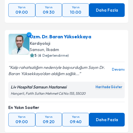
Yarın
Yarın
Yarın
Daha Fazla
09:00
09:30
10:00
Uzm. Dr. Baran Yüksekkaya
Kardiyoloji
Samsun
, İlkadım
5
(
6
Değerlendirme)
Kalp rahatsızlığım nedeniyle başvurduğum Sayın Dr.
Devamı
Baran Yüksekkaya'dan aldığım sağlık...
Liv Hospital Samsun Hastanesi
Haritada Göster
Hançerli, Fatih Sultan Mehmet Cd No:155, 55020
En Yakın Saatler
Yarın
Yarın
Yarın
Daha Fazla
09:00
09:20
09:40