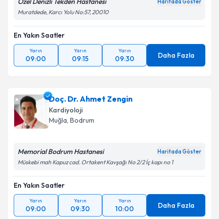
Özel Denizli Tekden Hastanesi
Haritada Göster
Muratdede, Karcı Yolu No:57, 20010
En Yakın Saatler
Yarın
Yarın
Yarın
Daha Fazla
09:00
09:15
09:30
Doç. Dr. Ahmet Zengin
Kardiyoloji
Muğla
, Bodrum
Memorial Bodrum Hastanesi
Haritada Göster
Müskebi mah Kapuz cad. Ortakent Kavşağı No 2/2 İç kapı no 1
En Yakın Saatler
Yarın
Yarın
Yarın
Daha Fazla
09:00
09:30
10:00