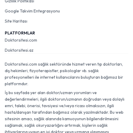
Gizlilik Politikası
Google Takvim Entegrasyonu
Site Haritası
PLATFORMLAR
Doktorsitesi.com
Doktorsitesi.az
Doktorsitesi.com sağlık sektöründe hizmet veren tıp doktorları,
diş hekimleri, fizyoterapistler, psikologlar vb. sağlık
profesyonelleri ile internet kullanıcılarını buluşturan bağımsız bir
platformdur.
İş bu sayfada yer alan doktor/uzman yorumları ve
değerlendirmeleri, ilgili doktorun/uzmanın doğrudan veya dolaylı
emri, talebi, önerisi, tavsiyesi ve/veya ricası olmaksızın, ilgili
hasta/danışan tarafından bağımsız olarak yazılmaktadır. Bu web
sitesinin amacı, sağlık alanında kamuoyunun bilgilendirilmesini
sağlamak, sağlık okuryazarlığını artırmak, kişilerin sağlık
ihtiyaçlarına uygun en iyi doktor veya uzmana ulaşmasını