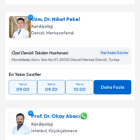
Uzm. Dr. Nihat Pekel
Kardiyoloji
Denizli
, Merkezefendi
Özel Denizli Tekden Hastanesi
Haritada Göster
Muratdede, Karcı Yolu No:57, 20010 Denizli Merkez/Denizli, Turkey
En Yakın Saatler
Yarın
Yarın
Yarın
Daha Fazla
09:00
09:30
10:00
Prof. Dr. Okay Abacı
Kardiyoloji
İstanbul
, Küçükçekmece