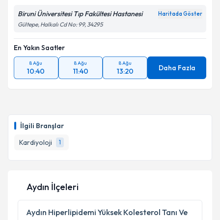
Biruni Üniversitesi Tıp Fakültesi Hastanesi
Haritada Göster
Gültepe, Halkalı Cd No: 99, 34295
En Yakın Saatler
8 Ağu
8 Ağu
8 Ağu
Daha Fazla
10:40
11:40
13:20
İlgili Branşlar
Kardiyoloji
1
Aydın İlçeleri
Aydın
Hiperlipidemi Yüksek Kolesterol Tanı Ve