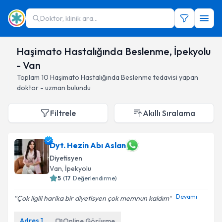
Doktor, klinik ara...
Haşimato Hastalığında Beslenme, İpekyolu
- Van
Toplam
10
Haşimato Hastalığında Beslenme
tedavisi yapan
doktor - uzman bulundu
Filtrele
Akıllı Sıralama
Dyt. Hezin Abı Aslan
Diyetisyen
Van
, İpekyolu
5
(
17
Değerlendirme)
Devamı
Çok ilgili harika bir diyetisyen çok memnun kaldım
Adres
1
Online Görüşme