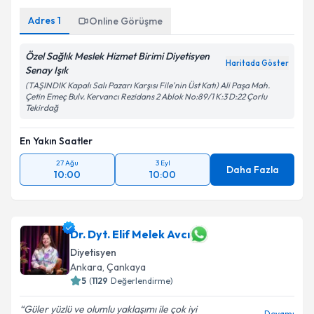
Adres
1
Online Görüşme
Özel Sağlık Meslek Hizmet Birimi Diyetisyen
Haritada Göster
Senay Işık
(TAŞINDIK Kapalı Salı Pazarı Karşısı File'nin Üst Katı) Ali Paşa Mah.
Çetin Emeç Bulv. Kervancı Rezidans 2 Ablok No:89/1 K:3 D:22 Çorlu
Tekirdağ
En Yakın Saatler
27 Ağu
3 Eyl
Daha Fazla
10:00
10:00
Dr. Dyt. Elif Melek Avcı
Diyetisyen
Ankara
, Çankaya
5
(
1129
Değerlendirme)
Güler yüzlü ve olumlu yaklaşımı ile çok iyi
Devamı