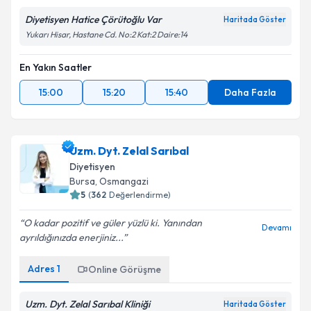
Diyetisyen Hatice Çörütoğlu Var
Haritada Göster
Yukarı Hisar, Hastane Cd. No:2 Kat:2 Daire:14
En Yakın Saatler
15:00
15:20
15:40
Daha Fazla
Uzm. Dyt. Zelal Sarıbal
Diyetisyen
Bursa
, Osmangazi
5
(
362
Değerlendirme)
O kadar pozitif ve güler yüzlü ki. Yanından
Devamı
ayrıldığınızda enerjiniz...
Adres
1
Online Görüşme
Uzm. Dyt. Zelal Sarıbal Kliniği
Haritada Göster