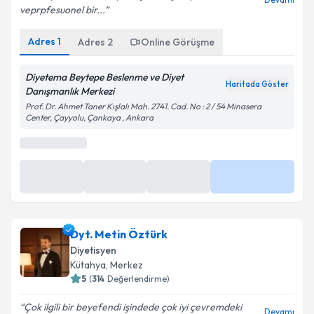
veprpfesuonel bir...
Adres
1
Adres
2
Online Görüşme
Diyetema Beytepe Beslenme ve Diyet
Haritada Göster
Danışmanlık Merkezi
Prof. Dr. Ahmet Taner Kışlalı Mah. 2741. Cad. No : 2 / 54 Minasera
Center, Çayyolu, Çankaya , Ankara
Dyt. Metin Öztürk
Diyetisyen
Kütahya
, Merkez
5
(
314
Değerlendirme)
Çok ilgili bir beyefendi işindede çok iyi çevremdeki
Devamı