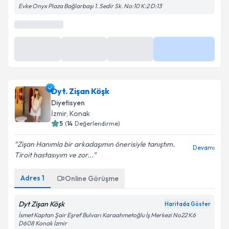
Evke Onyx Plaza Bağlarbaşı 1. Sedir Sk. No:10 K:2 D:13
En Yakın Saatler
27 Ağu
27 Ağu
27 Ağu
Daha Fazla
09:30
10:00
11:00
Dyt. Zişan Köşk
Diyetisyen
İzmir
, Konak
5
(
14
Değerlendirme)
Zişan Hanımla bir arkadaşımın önerisiyle tanıştım.
Devamı
Tiroit hastasıyım ve zor...
Adres
1
Online Görüşme
Dyt Zişan Köşk
Haritada Göster
İsmet Kaptan Şair Eşref Bulvarı Karaahmetoğlu İş Merkezi No22 K6
D608 Konak İzmir