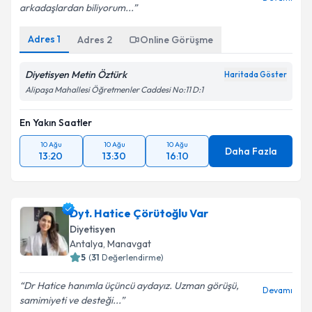
arkadaşlardan biliyorum...
Adres
1
Adres
2
Online Görüşme
Diyetisyen Metin Öztürk
Haritada Göster
Alipaşa Mahallesi Öğretmenler Caddesi No:11 D:1
En Yakın Saatler
10 Ağu
10 Ağu
10 Ağu
Daha Fazla
13:20
13:30
16:10
Dyt. Hatice Çörütoğlu Var
Diyetisyen
Antalya
, Manavgat
5
(
31
Değerlendirme)
Dr Hatice hanımla üçüncü aydayız. Uzman görüşü,
Devamı
samimiyeti ve desteği...