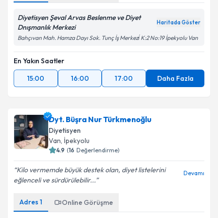
Diyetisyen Şeval Arvas Beslenme ve Diyet
Haritada Göster
Dnışmanlık Merkezi
Bahçıvan Mah. Hamza Dayı Sok. Tunç İş Merkezi̇ K:2 No:19 İpekyolu Van
En Yakın Saatler
15:00
16:00
17:00
Daha Fazla
Dyt. Büşra Nur Türkmenoğlu
Diyetisyen
Van
, İpekyolu
4.9
(
16
Değerlendirme)
Kilo vermemde büyük destek olan, diyet listelerini
Devamı
eğlenceli ve sürdürülebilir...
Adres
1
Online Görüşme