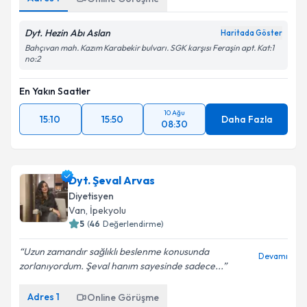
Dyt. Hezin Abı Aslan
Haritada Göster
Bahçıvan mah. Kazım Karabekir bulvarı. SGK karşısı Feraşin apt. Kat:1
no:2
En Yakın Saatler
10 Ağu
15:10
15:50
Daha Fazla
08:30
Dyt. Şeval Arvas
Diyetisyen
Van
, İpekyolu
5
(
46
Değerlendirme)
Uzun zamandır sağlıklı beslenme konusunda
Devamı
zorlanıyordum. Şeval hanım sayesinde sadece...
Adres
1
Online Görüşme