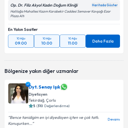
Op. Dr. Filiz Akyol Kadın Doğum Kliniği
Haritada Göster
Halilağa Mahallesi Kazım Karabekir Caddesi Semaver Kavşağı Ezar
Plaza Altı
En Yakın Saatler
10 Ağu
10 Ağu
10 Ağu
Daha Fazla
09:00
10:00
11:00
Bölgenize yakın diğer uzmanlar
Dyt. Senay Işık
Diyetisyen
Tekirdağ
, Çorlu
5
(
310
Değerlendirme)
Bence tanidigim en iyi diyedisyen içten ve çok tatlı.
Devamı
Konuşurken...