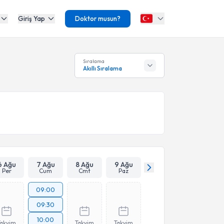
Giriş Yap
Doktor musun?
Sıralama
Akıllı Sıralama
6 Ağu
7 Ağu
8 Ağu
9 Ağu
Per
Cum
Cmt
Paz
09:00
09:30
10:00
Takvim
Takvim
Takvim