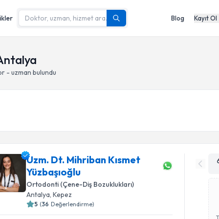
ikler
Blog
Kayıt Ol
Antalya
or - uzman bulundu
Uzm. Dt. Mihriban Kısmet
Yüzbaşıoğlu
Ortodonti (Çene-Diş Bozuklukları)
Antalya
, Kepez
5
(
36
Değerlendirme)