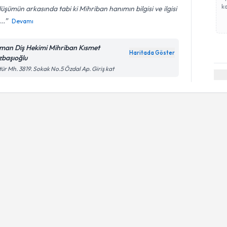
ka
üşümün arkasında tabi ki Mihriban hanımın bilgisi ve ilgisi
..
Devamı
man Diş Hekimi Mihriban Kısmet
Haritada Göster
zbaşıoğlu
tür Mh. 3819. Sokak No.5 Özdal Ap. Giriş kat