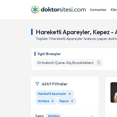
Uzmanlar
Klin
Hareketli Apareyler, Kepez - 
Toplam
1
Hareketli Apareyler
tedavisi yapan dokt
İlgili Branşlar
Ortodonti (Çene-Diş Bozuklukları)
1
Aktif Filtreler
Hareketli Apareyler
Antalya
Kepez
Şehir
Antalya