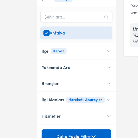
Gül
var..
Uz
Antalya
Yü
Kül
İlçe
Kepez
Yakınımda Ara
Branşlar
Konumuma yakın uzmanları
Kepez
göster
İlgi Alanları
Hareketli Apareyler
Hizmetler
Ortodonti (Çene-Diş
Bozuklukları)
Mezuniyet
Alt Çene Darlığı
Daha Fazla Filtre