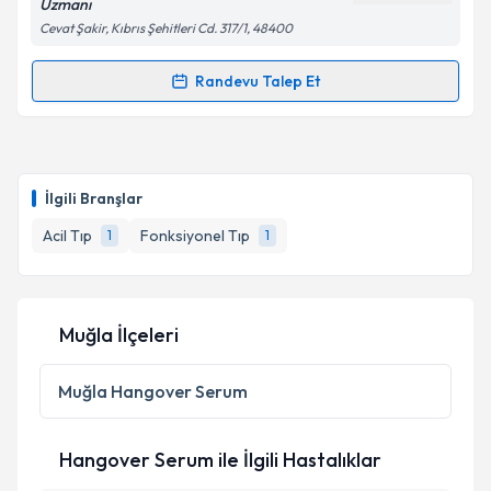
Uzmanı
Cevat Şakir, Kıbrıs Şehitleri Cd. 317/1, 48400
Randevu Talep Et
Randevu Takvimi Talebi
Uzm. Dr. İrem Olcay Yılmaz
için randevu takvimi
talebi oluşturun. Size bu uzmandan randevu almanız
İlgili Branşlar
için bir takvim hazırlandığında e-posta ile
bilgilendireceğiz.
Acil Tıp
Fonksiyonel Tıp
1
1
E-posta Adresiniz
Muğla İlçeleri
Kişisel verilerimin işlenmesine ilişkin
Aydınlatma
Muğla
Hangover Serum
Metni
'ni okudum ve kişisel verilerimin belirtilen
kapsamda işlenmesini kabul ediyorum.
Hangover Serum ile İlgili Hastalıklar