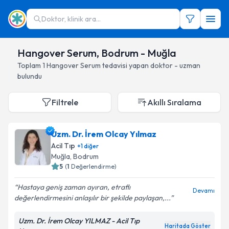
Doktor, klinik ara...
Hangover Serum, Bodrum - Muğla
Toplam
1
Hangover Serum
tedavisi yapan doktor - uzman
bulundu
Filtrele
Akıllı Sıralama
Uzm. Dr. İrem Olcay Yılmaz
Acil Tıp
+
1
diğer
Muğla
, Bodrum
5
(
1
Değerlendirme)
Hastaya geniş zaman ayıran, etraflı
Devamı
değerlendirmesini anlaşılır bir şekilde paylaşan,...
Uzm. Dr. İrem Olcay YILMAZ - Acil Tıp
Haritada Göster