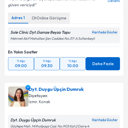
Devamı
güven vericiydi
Adres
1
Online Görüşme
Sole Clinic Dyt.Gamze Beyza Tapu
Haritada Göster
Mehmet Akif Mahallesi Şen Caddesi No:37/ A Sultanbeyli
En Yakın Saatler
11 Ağu
11 Ağu
11 Ağu
Daha Fazla
09:00
09:30
10:00
Dyt. Duygu Üpçin Dumruk
Diyetisyen
İzmir
, Konak
Dyt. Duygu Üpçin Dumruk
Haritada Göster
Göztepe Mah. Mithatpaşa Cad. No:905 Kat:2 Daire:4