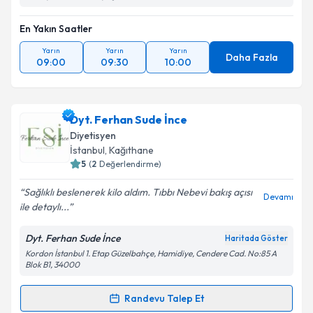
En Yakın Saatler
Yarın
Yarın
Yarın
Daha Fazla
09:00
09:30
10:00
Dyt. Ferhan Sude İnce
Diyetisyen
İstanbul
, Kağıthane
5
(
2
Değerlendirme)
Sağlıklı beslenerek kilo aldım. Tıbbı Nebevi bakış açısı
Devamı
ile detaylı...
Dyt. Ferhan Sude İnce
Haritada Göster
Kordon İstanbul 1. Etap Güzelbahçe, Hamidiye, Cendere Cad. No:85 A
Blok B1, 34000
Randevu Talep Et
Randevu Takvimi Talebi