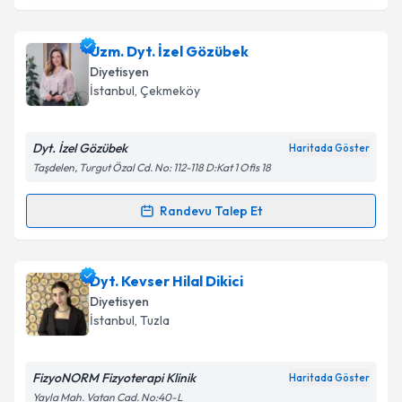
Dyt. Ferhan Sude İnce
için randevu takvimi talebi
Uzm. Dyt. İzel Gözübek
oluşturun. Size bu uzmandan randevu almanız için bir
Diyetisyen
takvim hazırlandığında e-posta ile bilgilendireceğiz.
İstanbul
, Çekmeköy
E-posta Adresiniz
Dyt. İzel Gözübek
Haritada Göster
Taşdelen, Turgut Özal Cd. No: 112-118 D:Kat 1 Ofis 18
Kişisel verilerimin işlenmesine ilişkin
Aydınlatma
Randevu Talep Et
Randevu Takvimi Talebi
Metni
'ni okudum ve kişisel verilerimin belirtilen
kapsamda işlenmesini kabul ediyorum.
Uzm. Dyt. İzel Gözübek
için randevu takvimi talebi
Dyt. Kevser Hilal Dikici
oluşturun. Size bu uzmandan randevu almanız için bir
Takvim Talebini Gönder
Diyetisyen
takvim hazırlandığında e-posta ile bilgilendireceğiz.
İstanbul
, Tuzla
E-posta Adresiniz
FizyoNORM Fizyoterapi Klinik
Haritada Göster
Yayla Mah. Vatan Cad. No:40-L