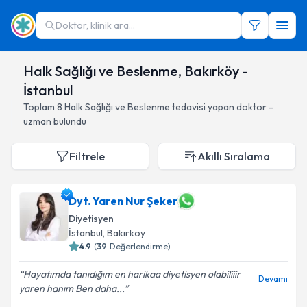
Doktor, klinik ara...
Halk Sağlığı ve Beslenme, Bakırköy -
İstanbul
Toplam
8
Halk Sağlığı ve Beslenme
tedavisi yapan doktor -
uzman bulundu
Filtrele
Akıllı Sıralama
Dyt. Yaren Nur Şeker
Diyetisyen
İstanbul
, Bakırköy
4.9
(
39
Değerlendirme)
Hayatımda tanıdığım en harikaa diyetisyen olabiliiir
Devamı
yaren hanım Ben daha...