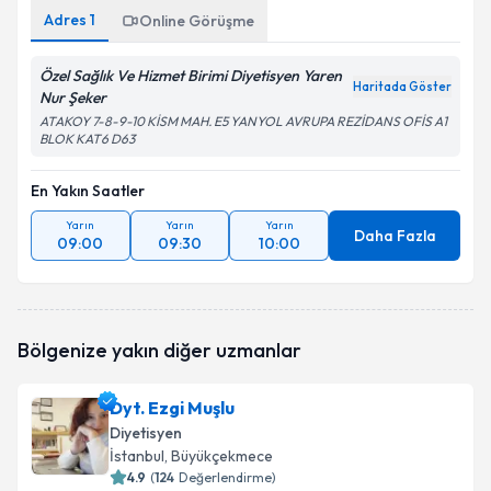
Adres
1
Online Görüşme
Özel Sağlık Ve Hizmet Birimi Diyetisyen Yaren
Haritada Göster
Nur Şeker
ATAKOY 7-8-9-10 KİSM MAH. E5 YANYOL AVRUPA REZİDANS OFİS A1
BLOK KAT6 D63
En Yakın Saatler
Yarın
Yarın
Yarın
Daha Fazla
09:00
09:30
10:00
Bölgenize yakın diğer uzmanlar
Dyt. Ezgi Muşlu
Diyetisyen
İstanbul
, Büyükçekmece
4.9
(
124
Değerlendirme)