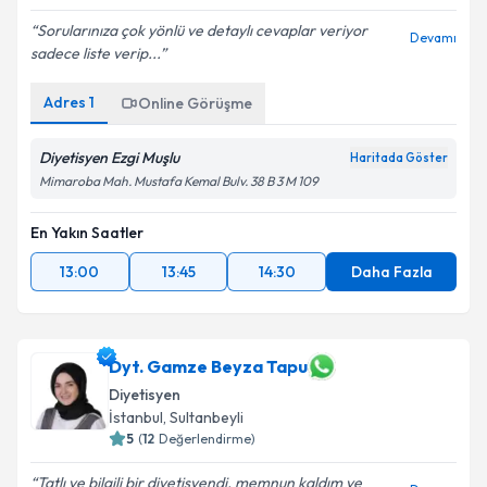
Sorularınıza çok yönlü ve detaylı cevaplar veriyor
Devamı
sadece liste verip...
Adres
1
Online Görüşme
Diyetisyen Ezgi Muşlu
Haritada Göster
Mimaroba Mah. Mustafa Kemal Bulv. 38 B 3 M 109
En Yakın Saatler
13:00
13:45
14:30
Daha Fazla
Dyt. Gamze Beyza Tapu
Diyetisyen
İstanbul
, Sultanbeyli
5
(
12
Değerlendirme)
Tatlı ve bilgili bir diyetisyendi, memnun kaldım ve