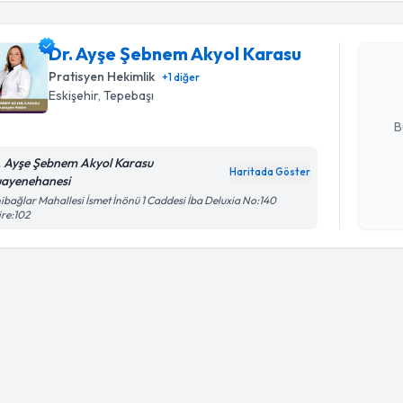
Dr. Ayşe 
oluşturun. 
Dr. Ayşe Şebnem Akyol Karasu
hazırlandığ
Pratisyen Hekimlik
+
1
diğer
Eskişehir
, Tepebaşı
E-posta Ad
B
. Ayşe Şebnem Akyol Karasu
Haritada Göster
ayenehanesi
Kişisel
ibağlar Mahallesi İsmet İnönü 1 Caddesi İba Deluxia No:140
okudum
re:102
işlenm