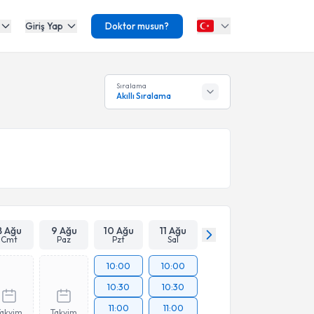
Giriş Yap
Doktor musun?
Sıralama
Akıllı Sıralama
8 Ağu
9 Ağu
10 Ağu
11 Ağu
Cmt
Paz
Pzt
Sal
10:00
10:00
10:30
10:30
11:00
11:00
Takvim
Takvim