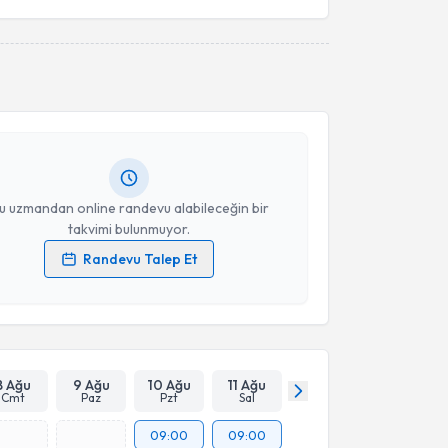
akvimi Talebi
Takvim Talebini Gönder
med İkbal Bakırcı
için randevu takvimi talebi
Size bu uzmandan randevu almanız için bir takvim
ında e-posta ile bilgilendireceğiz.
resiniz
u uzmandan online randevu alabileceğin bir
takvimi bulunmuyor.
Randevu Talep Et
 verilerimin işlenmesine ilişkin
Aydınlatma Metni
'ni
 ve kişisel verilerimin belirtilen kapsamda
esini kabul ediyorum.
Takvim Talebini Gönder
8 Ağu
9 Ağu
10 Ağu
11 Ağu
Cmt
Paz
Pzt
Sal
09:00
09:00