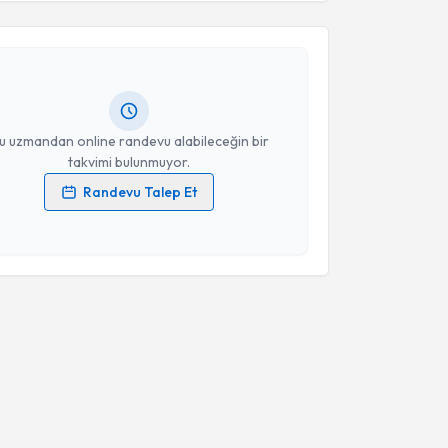
Şebnem Akyol Karasu
için randevu takvimi talebi
Takvim Talebini Gönder
Size bu uzmandan randevu almanız için bir takvim
ında e-posta ile bilgilendireceğiz.
resiniz
u uzmandan online randevu alabileceğin bir
takvimi bulunmuyor.
Randevu Talep Et
 verilerimin işlenmesine ilişkin
Aydınlatma Metni
'ni
 ve kişisel verilerimin belirtilen kapsamda
esini kabul ediyorum.
Takvim Talebini Gönder