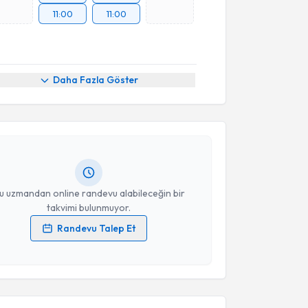
11:00
11:00
akvimi Talebi
Daha Fazla Göster
Egemen Uysal
için randevu takvimi talebi oluşturun.
andan randevu almanız için bir takvim
ında e-posta ile bilgilendireceğiz.
resiniz
u uzmandan online randevu alabileceğin bir
takvimi bulunmuyor.
Randevu Talep Et
akvimi Talebi
 verilerimin işlenmesine ilişkin
Aydınlatma Metni
'ni
 ve kişisel verilerimin belirtilen kapsamda
esini kabul ediyorum.
 Yardımcı
için randevu takvimi talebi oluşturun. Size
 randevu almanız için bir takvim hazırlandığında e-