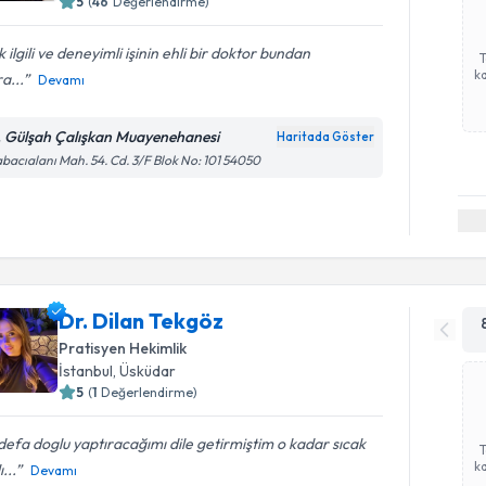
5
(
46
Değerlendirme)
 ilgili ve deneyimli işinin ehli bir doktor bundan
ka
a...
Devamı
. Gülşah Çalışkan Muayenehanesi
Haritada Göster
bacıalanı Mah. 54. Cd. 3/F Blok No: 101 54050
Dr. Dilan Tekgöz
Pratisyen Hekimlik
İstanbul
, Üsküdar
5
(
1
Değerlendirme)
 defa doglu yaptıracağımı dile getirmiştim o kadar sıcak
ka
...
Devamı