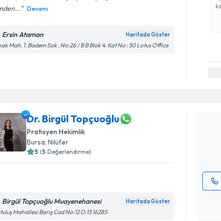
ka
mden...
Devamı
. Ersin Ataman
Haritada Göster
ak Mah. 1. Badem Sok . No:26 / B B Blok 4. Kat No : 50 Lotus Office
Randevu T
Dr. Birgül
Dr. Birgül Topçuoğlu
bu uzmandan
posta ile bi
Pratisyen Hekimlik
Bursa
, Nilüfer
E-posta Ad
5
(
5
Değerlendirme)
Kişisel
. Birgül Topçuoğlu Muayenehanesi
Haritada Göster
okudum
tuluş Mahallesi Barış Cad No:12 D:13 16285
işlenm