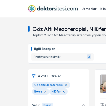
Uzmanlar
Klin
Göz Altı Mezoterapisi, Nilüfer
Toplam
9
Göz Altı Mezoterapisi
tedavisi yapan do
İlgili Branşlar
Pratisyen Hekimlik
2
Aktif Filtreler
Göz Altı Mezoterapisi
Bursa
Nilüfer
Ers
Şehir
Bursa