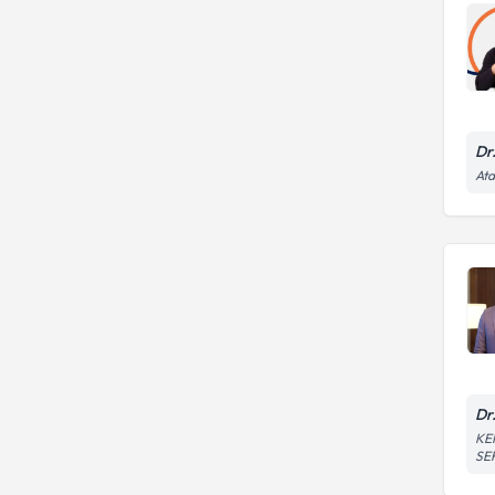
Dr
Ata
Dr
KE
SE