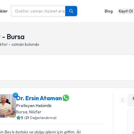
ikler
Blog
Kayıt Ol
 - Bursa
ktor - uzman bulundu
Dr. Ersin Ataman
Pratisyen Hekimlik
Bursa
, Nilüfer
5
(
21
Değerlendirme)
in Bey’e botoks ve dolgu işlemi için gittim. İki