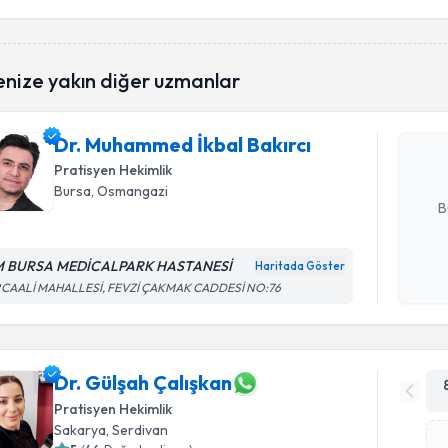
Randevu T
enize yakın diğer uzmanlar
Dr. Muham
oluşturun. 
Dr. Muhammed İkbal Bakırcı
hazırlandığ
Pratisyen Hekimlik
E-posta Ad
Bursa
, Osmangazi
B
 BURSA MEDİCALPARK HASTANESİ
Haritada Göster
Kişisel
RCAALİ MAHALLESİ, FEVZİ ÇAKMAK CADDESİ NO:76
okudum
işlenm
Dr. Gülşah Çalışkan
Pratisyen Hekimlik
Sakarya
, Serdivan