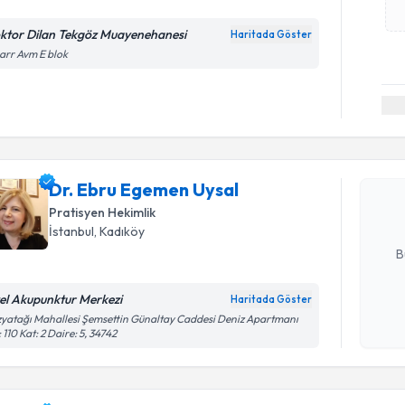
ktor Dilan Tekgöz Muayenehanesi
Haritada Göster
rr Avm E blok
Randevu T
Dr. Ebru 
Size bu uzm
Dr. Ebru Egemen Uysal
hazırlandığ
Pratisyen Hekimlik
E-posta Ad
İstanbul
, Kadıköy
B
el Akupunktur Merkezi
Haritada Göster
Randevu T
Kişisel
yatağı Mahallesi Şemsettin Günaltay Caddesi Deniz Apartmanı
 110 Kat: 2 Daire: 5, 34742
okudum
işlenm
Dr. Ayhan
bu uzmandan