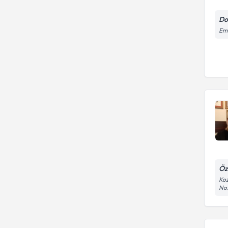
Do
Ema
Öz
Koz
No: