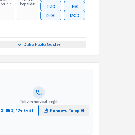
palıdır
kapalıdır
11:30
11:30
12:00
12:00
Daha Fazla Göster
akvimi Talebi
 Topçuoğlu
için randevu takvimi talebi oluşturun. Size
 randevu almanız için bir takvim hazırlandığında e-
lgilendireceğiz.
resiniz
Takvim mevcut değil.
0 (850) 474 84 61
Randevu Talep Et
 verilerimin işlenmesine ilişkin
Aydınlatma Metni
'ni
 ve kişisel verilerimin belirtilen kapsamda
esini kabul ediyorum.