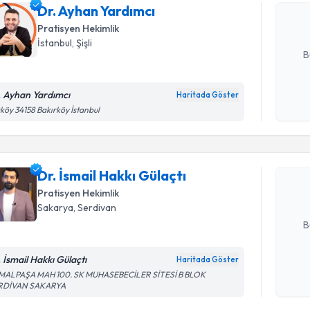
Dr. Ayhan Yardımcı
posta ile bi
Pratisyen Hekimlik
E-posta Ad
İstanbul
, Şişli
B
. Ayhan Yardımcı
Haritada Göster
Randevu T
Kişisel
köy 34158 Bakırköy İstanbul
okudum
işlenm
Dr. İsmail
Size bu uzm
Dr. İsmail Hakkı Gülaçtı
hazırlandığ
Pratisyen Hekimlik
E-posta Ad
Sakarya
, Serdivan
B
. İsmail Hakkı Gülaçtı
Haritada Göster
Kişisel
MALPAŞA MAH 100. SK MUHASEBECİLER SİTESİ B BLOK
RDİVAN SAKARYA
Randevu T
okudum
işlenm