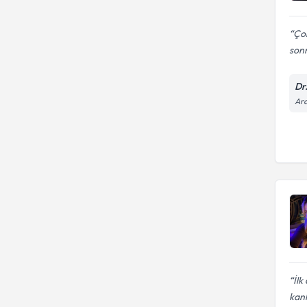
Çok
sonr
Dr
Ara
İlk
kanlı