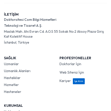
İLETİŞİM
Doktorsitesi Com Bilgi Hizmetleri
Teknoloji ve Ticaret A.Ş.
Maslak Mah. Ahi Evran Cd. A.O.S 55 Sokak No:2 Aksoy Plaza Giriş
Kat Kolektif House
İstanbul, Türkiye
SAĞLIK
PROFESYONELLER
Uzmanlar
Doktorlar İçin
Uzmanlık Alanları
Web Siteniz İçin
Hastalıklar
Kariyer
İşe Alım
Hizmetler
Hastaneler
KURUMSAL