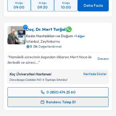
10 Ağu
10 Ağu
10 Ağu
Daha Fazla
09:00
09:30
10:00
Doç. Dr. Mert Turğal
Kadın Hastalıkları ve Doğum
+
1
diğer
İstanbul
, Zeytinburnu
5
(
34
Değerlendirme)
Hamilelik sürecimin başından itibaren Mert Hoca ile
Devamı
ilerledik ve süreci...
Koç Üniversitesi Hastanesi
Haritada Göster
Davutpaşa Caddesi N0: 4 Topkapı İstanbul
0 (850) 474 25 60
Randevu Takvimi Talebi
Randevu Talep Et
Doç. Dr. Mert Turğal
için randevu takvimi talebi