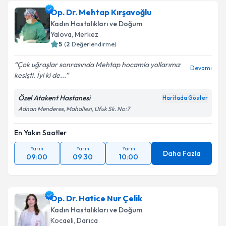
oluşturun. Size bu uzmandan randevu almanız için bir
Op. Dr. Mehtap Kırşavoğlu
takvim hazırlandığında e-posta ile bilgilendireceğiz.
Kadın Hastalıkları ve Doğum
E-posta Adresiniz
Yalova
, Merkez
5
(
2
Değerlendirme)
Çok uğraşlar sonrasında Mehtap hocamla yollarımız
Devamı
kesişti. İyi ki de...
Kişisel verilerimin işlenmesine ilişkin
Aydınlatma
Metni
'ni okudum ve kişisel verilerimin belirtilen
Özel Atakent Hastanesi
Haritada Göster
kapsamda işlenmesini kabul ediyorum.
Adnan Menderes, Mahallesi, Ufuk Sk. No:7
En Yakın Saatler
Takvim Talebini Gönder
Yarın
Yarın
Yarın
Daha Fazla
09:00
09:30
10:00
Op. Dr. Hatice Nur Çelik
Kadın Hastalıkları ve Doğum
Kocaeli
, Darıca