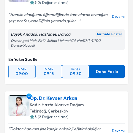
5
(
4
Değerlendirme)
Hamile olduğumu öğrendiğimde tam olarak aradığım
Devamı
şey; profesyonelliğinin yanında güler...
Büyük Anadolu Hastanesi Darıca
Haritada Göster
Osmangazi Mah, Fatih Sultan Mehmet Cd. No:117/1, 41700
Darıca/Kocaeli
En Yakın Saatler
10 Ağu
10 Ağu
10 Ağu
Daha Fazla
09:00
09:15
09:30
Op. Dr. Kevser Arkan
Kadın Hastalıkları ve Doğum
Tekirdağ
, Çerkezköy
5
(
2
Değerlendirme)
Doktor hanımın jinekolojik onkoloji eğitimi aldığını
Devamı