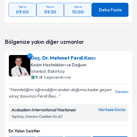
Yarın
Yarın
Yarın
Daha Fazla
09:00
09:30
10:00
Bölgenize yakın diğer uzmanlar
Doç. Dr. Mehmet Ferdi Kıncı
Kadın Hastalıkları ve Doğum
İstanbul
, Bakırköy
5
(
8
Değerlendirme)
Hamileliğimi öğrendiğim andan doğuma kadar geçen
Devamı
süreç boyunca Ferdi Bey...
Acıbadem International Hastanesi
Haritada Göster
Yeşilköy, İstanbul Caddesi No:82
En Yakın Saatler