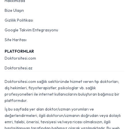
Hakkımızda
Bize Ulaşın
Gizlilik Politikası
Google Takvim Entegrasyonu
Site Haritası
PLATFORMLAR
Doktorsitesi.com
Doktorsitesi.az
Doktorsitesi.com sağlık sektöründe hizmet veren tıp doktorları,
diş hekimleri, fizyoterapistler, psikologlar vb. sağlık
profesyonelleri ile internet kullanıcılarını buluşturan bağımsız bir
platformdur.
İş bu sayfada yer alan doktor/uzman yorumları ve
değerlendirmeleri, ilgili doktorun/uzmanın doğrudan veya dolaylı
emri, talebi, önerisi, tavsiyesi ve/veya ricası olmaksızın, ilgili
hasta/danışan tarafından bağımsız olarak yazılmaktadır. Bu web