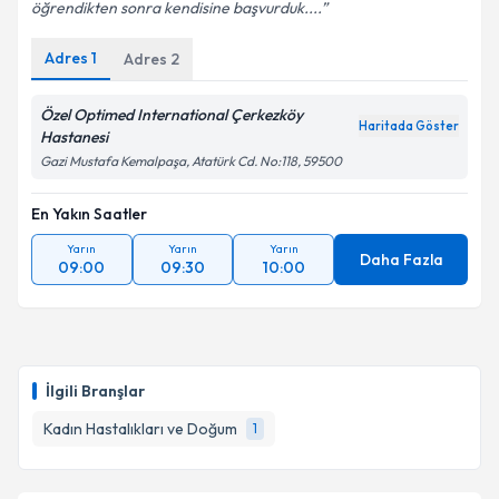
öğrendikten sonra kendisine başvurduk....
Adres
1
Adres
2
Özel Optimed International Çerkezköy
Haritada Göster
Hastanesi
Gazi Mustafa Kemalpaşa, Atatürk Cd. No:118, 59500
En Yakın Saatler
Yarın
Yarın
Yarın
Daha Fazla
09:00
09:30
10:00
İlgili Branşlar
Kadın Hastalıkları ve Doğum
1