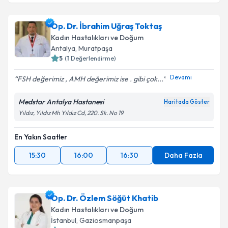
Op. Dr. İbrahim Uğraş Toktaş
Kadın Hastalıkları ve Doğum
Antalya
, Muratpaşa
5
(
1
Değerlendirme)
Devamı
FSH değerimiz , AMH değerimiz ise . gibi çok...
Medstar Antalya Hastanesi
Haritada Göster
Yıldız, Yıldız Mh Yıldız Cd, 220. Sk. No 19
En Yakın Saatler
15:30
16:00
16:30
Daha Fazla
Op. Dr. Özlem Söğüt Khatib
Kadın Hastalıkları ve Doğum
İstanbul
, Gaziosmanpaşa