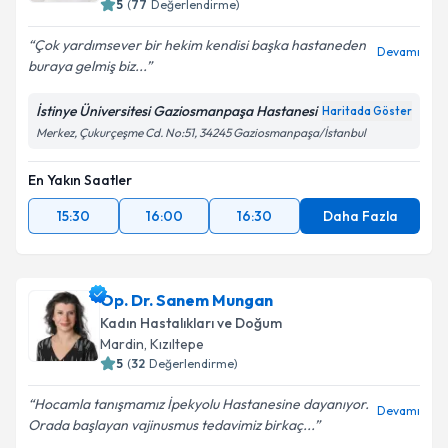
5
(
77
Değerlendirme)
Çok yardımsever bir hekim kendisi başka hastaneden
Devamı
buraya gelmiş biz...
İstinye Üniversitesi Gaziosmanpaşa Hastanesi
Haritada Göster
Merkez, Çukurçeşme Cd. No:51, 34245 Gaziosmanpaşa/İstanbul
En Yakın Saatler
15:30
16:00
16:30
Daha Fazla
Op. Dr. Sanem Mungan
Kadın Hastalıkları ve Doğum
Mardin
, Kızıltepe
5
(
32
Değerlendirme)
Hocamla tanışmamız İpekyolu Hastanesine dayanıyor.
Devamı
Orada başlayan vajinusmus tedavimiz birkaç...