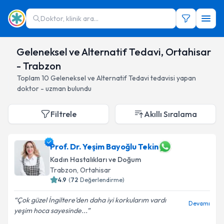
Doktor, klinik ara...
Geleneksel ve Alternatif Tedavi, Ortahisar
- Trabzon
Toplam
10
Geleneksel ve Alternatif Tedavi
tedavisi yapan
doktor - uzman bulundu
Filtrele
Akıllı Sıralama
Prof. Dr. Yeşim Bayoğlu Tekin
Kadın Hastalıkları ve Doğum
Trabzon
, Ortahisar
4.9
(
72
Değerlendirme)
Çok güzel İngiltere’den daha iyi korkularım vardı
Devamı
yeşim hoca sayesinde...