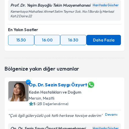
Prof. Dr. Yeşim Bayoğlu Tekin Muayenehanesi
Haritada Göster
Kemerkaya Mahallesi Ahmet Selim Teymur Sok. No:1 Bordo İş Merkezi
Kat:2 Daire:22
En Yakın Saatler
15:30
16:00
16:30
Daha Fazla
Bölgenize yakın diğer uzmanlar
Op. Dr. Sezin Saygı Özyurt
Kadın Hastalıkları ve Doğum
Mersin
, Mezitli
5
(
23
Değerlendirme)
Devamı
Çok ilgili güleryüzlü çok tatlı herkese tavsiye ederim
Op. Dr. Sezin Saygı Özyurt Muayenehanesi
Haritada Göster