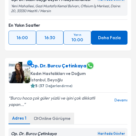
Yeni Mahallesi, Gazi Mustafa Kemal Bulvarı, Ofisium İş Merkezi, Daire:
20, 33330 Mezitli / Mersin
En Yakın Saatler
Yarın
16:00
16:30
Daha Fazla
10:00
Op. Dr. Burcu Çetinkaya
Kadın Hastalıkları ve Doğum
İstanbul
, Beyoğlu
5
(
37
Değerlendirme)
Burcu hoca çok güler yüzlü ve işini çok dikkatli
Devamı
yapan...
Adres
1
Online Görüşme
Op. Dr. Burcu Çetinkaya
Haritada Göster