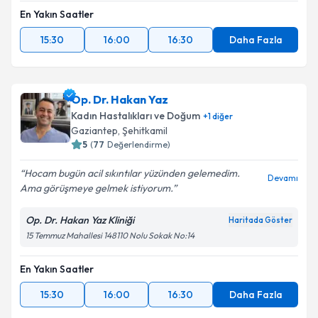
En Yakın Saatler
15:30
16:00
16:30
Daha Fazla
Op. Dr. Hakan Yaz
Kadın Hastalıkları ve Doğum
+
1
diğer
Gaziantep
, Şehitkamil
5
(
77
Değerlendirme)
Hocam bugün acil sıkıntılar yüzünden gelemedim.
Devamı
Ama görüşmeye gelmek istiyorum.
Op. Dr. Hakan Yaz Kliniği
Haritada Göster
15 Temmuz Mahallesi 148110 Nolu Sokak No:14
En Yakın Saatler
15:30
16:00
16:30
Daha Fazla