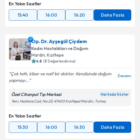
En Yakın Saatler
15:40
16:00
16:20
Daha Fazla
Op. Dr. Ayşegül Çiydem
Kadın Hastalıkları ve Doğum
Mardin
, Kızıltepe
4.8
(
3
Değerlendirme)
Çok tatlı, kibar ve naif bir doktor. Kendisinde doğum
Devamı
yapmayı...
Özel Cihanpol Tıp Merkezi
Haritada Göster
Yeni, Hastane Cad. No:23, 47400 Kızıltepe/Mardin, Turkey
En Yakın Saatler
15:30
16:00
16:30
Daha Fazla