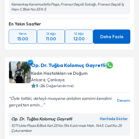
Kemankeş Karamustafa Paşa, Fransız Geçidi Sokağı, Fransız Geçidi İş
Hanı C Blok No:53 K:5
En Yakın Saatler
Yarın
12 Ağu
12 Ağu
Daha Fazla
15:00
11:00
12:00
Op. Dr. Tuğba Kolomuç Gayretli
Kadın Hastalıkları ve Doğum
Ankara
, Çankaya
5
(
24
Değerlendirme)
Öyle tatlıki, detaylı muayene anlatım samimi kendimi
Devamı
gerçekten emin...
Op. Dr. Tuğba Kolomuç Gayretli
Haritada Göster
1071 Usta Plaza B Blok Kat.23 No:154 Kızılırmak Mah. 1443. Cad No.25
Çukurambar