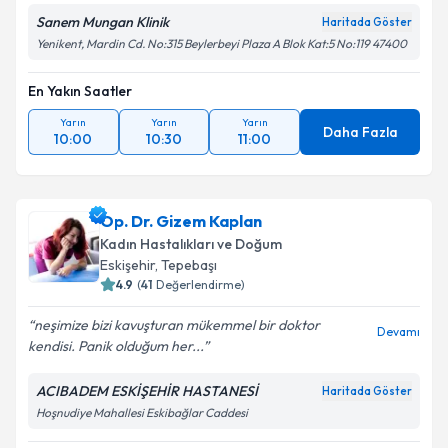
Sanem Mungan Klinik
Haritada Göster
Yenikent, Mardin Cd. No:315 Beylerbeyi Plaza A Blok Kat:5 No:119 47400
En Yakın Saatler
Yarın
Yarın
Yarın
Daha Fazla
10:00
10:30
11:00
Op. Dr. Gizem Kaplan
Kadın Hastalıkları ve Doğum
Eskişehir
, Tepebaşı
4.9
(
41
Değerlendirme)
neşimize bizi kavuşturan mükemmel bir doktor
Devamı
kendisi. Panik olduğum her...
ACIBADEM ESKİŞEHİR HASTANESİ
Haritada Göster
Hoşnudiye Mahallesi Eskibağlar Caddesi