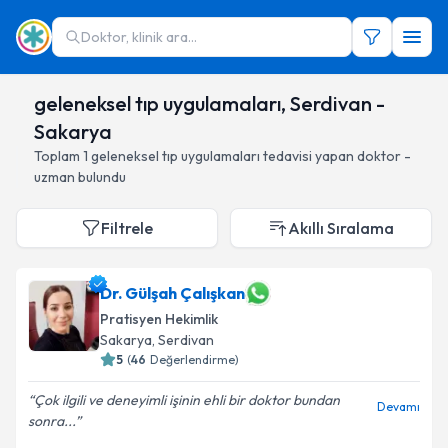
Doktor, klinik ara...
geleneksel tıp uygulamaları, Serdivan -
Sakarya
Toplam
1
geleneksel tıp uygulamaları
tedavisi yapan doktor -
uzman bulundu
Filtrele
Akıllı Sıralama
Dr. Gülşah Çalışkan
Pratisyen Hekimlik
Sakarya
, Serdivan
5
(
46
Değerlendirme)
Çok ilgili ve deneyimli işinin ehli bir doktor bundan
Devamı
sonra...