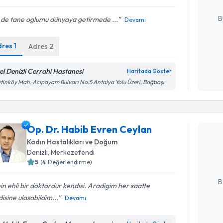
E-posta Ad
B
 de tane oglumu dünyaya getirmede ...
Devamı
dres
1
Adres
2
Kişisel
okudum
el Denizli Cerrahi Hastanesi
Haritada Göster
işlenm
tinköy Mah. Acıpayam Bulvarı No:5 Antalya Yolu Üzeri, Bağbaşı
Randevu T
Op. Dr. Habib Evren Ceylan
Op. Dr. H
oluşturun. 
Kadın Hastalıkları ve Doğum
hazırlandığ
Denizli
, Merkezefendi
5
(
4
Değerlendirme)
E-posta Ad
B
nin ehli bir doktordur kendisi. Aradigim her saatte
isine ulasabildim...
Devamı
Kişisel