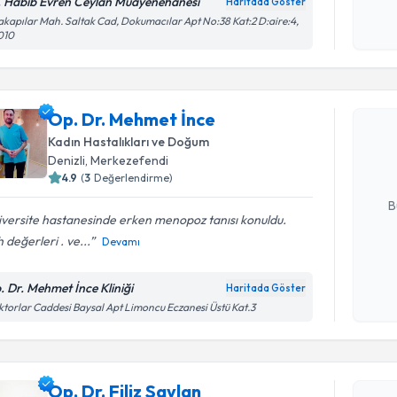
. Habib Evren Ceylan Muayenehanesi
Haritada Göster
okudum
akapılar Mah. Saltak Cad, Dokumacılar Apt No:38 Kat:2 D:aire:4,
işlenm
010
Randevu T
Op. Dr. M
Op. Dr. Mehmet İnce
bu uzmandan
Kadın Hastalıkları ve Doğum
posta ile bi
Denizli
, Merkezefendi
4.9
(
3
Değerlendirme)
E-posta Ad
B
versite hastanesinde erken menopoz tanısı konuldu.
değerleri . ve...
Devamı
Kişisel
okudum
. Dr. Mehmet İnce Kliniği
Haritada Göster
işlenm
torlar Caddesi Baysal Apt Limoncu Eczanesi Üstü Kat.3
Randevu T
Op. Dr. Filiz Saylan
Op. Dr. Fi