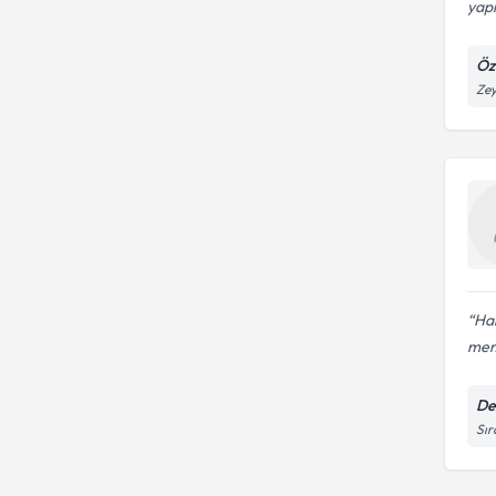
yap
Öz
Zey
Ha
mem
De
Sır