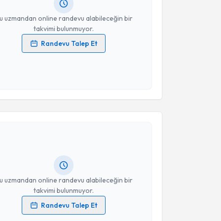
resiniz
u uzmandan online randevu alabileceğin bir
takvimi bulunmuyor.
Randevu Talep Et
 verilerimin işlenmesine ilişkin
Aydınlatma Metni
'ni
 ve kişisel verilerimin belirtilen kapsamda
esini kabul ediyorum.
akvimi Talebi
Takvim Talebini Gönder
abib Evren Ceylan
için randevu takvimi talebi
Size bu uzmandan randevu almanız için bir takvim
ında e-posta ile bilgilendireceğiz.
resiniz
u uzmandan online randevu alabileceğin bir
takvimi bulunmuyor.
Randevu Talep Et
 verilerimin işlenmesine ilişkin
Aydınlatma Metni
'ni