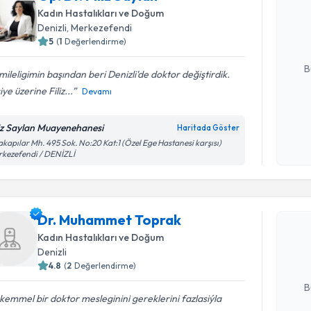
bu uzmandan
Kadın Hastalıkları ve Doğum
posta ile bi
Denizli
, Merkezefendi
5
(
1
Değerlendirme)
E-posta Ad
B
ileligimin başından beri Denizli'de doktor değiştirdik.
iye üzerine Filiz...
Devamı
Kişisel
liz Saylan Muayenehanesi
Haritada Göster
okudum
akapılar Mh. 495 Sok. No:20 Kat:1 (Özel Ege Hastanesi karşısı)
işlenm
kezefendi / DENİZLİ
Randevu T
Dr. Muha
Dr. Muhammet Toprak
Size bu uzm
Kadın Hastalıkları ve Doğum
hazırlandığ
Denizli
4.8
(
2
Değerlendirme)
E-posta Ad
B
emmel bir doktor mesleginini gereklerini fazlasiýla