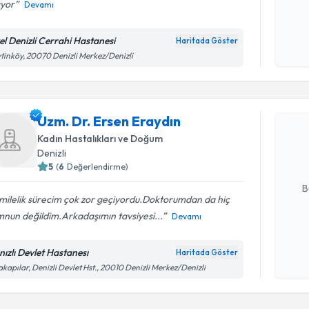
ıyor
Devamı
Kişisel
okudum
el Denizli Cerrahi Hastanesi
Haritada Göster
işlenm
tinköy, 20070 Denizli Merkez/Denizli
Randevu T
Uzm. Dr. 
Uzm. Dr. Ersen Eraydın
Size bu uzm
Kadın Hastalıkları ve Doğum
hazırlandığ
Denizli
5
(
6
Değerlendirme)
E-posta Ad
B
milelik sürecim çok zor geçiyordu.Doktorumdan da hiç
nun değildim.Arkadaşımın tavsiyesi...
Devamı
Kişisel
okudum
nızlı Devlet Hastanesı
Haritada Göster
Randevu T
işlenm
akapılar, Denizli Devlet Hst., 20010 Denizli Merkez/Denizli
Ass. Dr. Hü