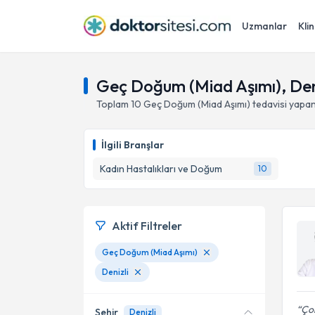
Uzmanlar
Klin
Geç Doğum (Miad Aşımı), Den
Toplam
10
Geç Doğum (Miad Aşımı)
tedavisi yapa
İlgili Branşlar
Kadın Hastalıkları ve Doğum
10
Aktif Filtreler
Geç Doğum (Miad Aşımı)
Denizli
Çok
Şehir
Denizli