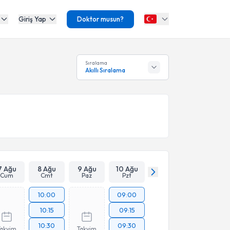
Giriş Yap
Doktor musun?
Sıralama
Akıllı Sıralama
7 Ağu
8 Ağu
9 Ağu
10 Ağu
Cum
Cmt
Paz
Pzt
10:00
09:00
10:15
09:15
10:30
09:30
Takvim
Takvim