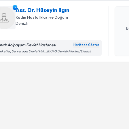
bu uzmandan
Ass. Dr. Hüseyin Ilgın
posta ile bi
Kadın Hastalıkları ve Doğum
E-posta Ad
Denizli
B
nızlı Acipayam Devlet Hastanesı
Haritada Göster
Kişisel
eketler, Servergazi Devlet Hst., 20040 Denizli Merkez/Denizli
okudum
işlenm