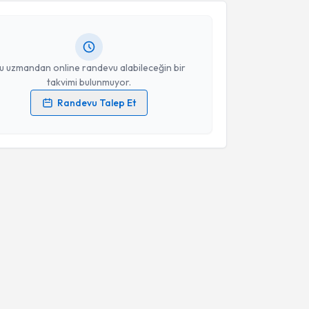
 randevu almanız için bir takvim hazırlandığında e-
lgilendireceğiz.
resiniz
u uzmandan online randevu alabileceğin bir
takvimi bulunmuyor.
Randevu Talep Et
 verilerimin işlenmesine ilişkin
Aydınlatma Metni
'ni
 ve kişisel verilerimin belirtilen kapsamda
esini kabul ediyorum.
Takvim Talebini Gönder