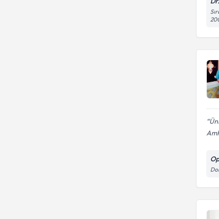
Dr
Sır
20
Üni
Amh 
Op
Dok