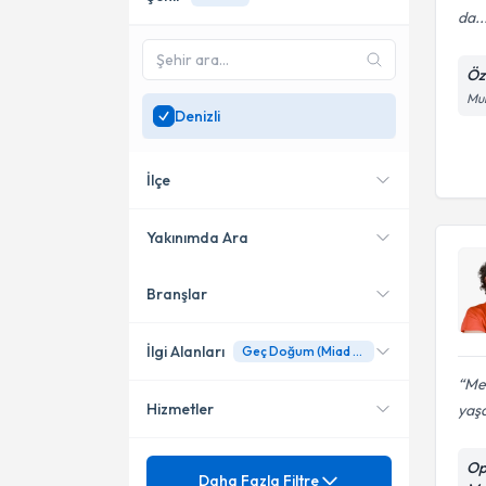
da..
Öz
Mur
Denizli
İlçe
Yakınımda Ara
Branşlar
Konumuma yakın uzmanları
Merkezefendi
göster
Pamukkale
İlgi Alanları
Geç Doğum (Miad Aşımı)
Me
Hizmetler
yaşa
Kadın Hastalıkları ve Doğum
Mezuniyet
Op
Geç Doğum (Miad Aşımı)
Daha Fazla Filtre