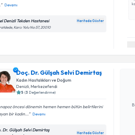
ka
.
Devamı
el Denizli Tekden Hastanesi
Haritada Göster
atdede, Karcı Yolu No:57, 20010
Randevu T
Doç. Dr. Gülşah Selvi Demirtaş
Doç. Dr. G
oluşturun. 
Kadın Hastalıkları ve Doğum
hazırlandığ
Denizli
, Merkezefendi
5
(
3
Değerlendirme)
E-posta Ad
B
napoz öncesi dönemin hemen hemen bütün belirtilerini
yan bir kadın...
Devamı
Kişisel
. Dr. Gülşah Selvi Demirtaş
okudum
Haritada Göster