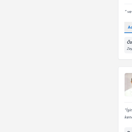
ve
A
Öz
Zey
İşi
kend