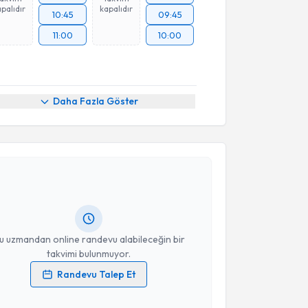
palıdır
kapalıdır
10:45
09:45
11:00
10:00
Daha Fazla Göster
akvimi Talebi
ülşah Selvi Demirtaş
için randevu takvimi talebi
Size bu uzmandan randevu almanız için bir takvim
ında e-posta ile bilgilendireceğiz.
resiniz
u uzmandan online randevu alabileceğin bir
takvimi bulunmuyor.
Randevu Talep Et
 verilerimin işlenmesine ilişkin
Aydınlatma Metni
'ni
 ve kişisel verilerimin belirtilen kapsamda