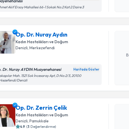
ayenehanesi
işlenm
Randevu T
met Akif Ersoy Mahallesi 66-1 Sokak No:2 Kat:2 Daire:3
Op. Dr. Nu
bu uzmandan
Op. Dr. Nuray Aydın
posta ile bi
Kadın Hastalıkları ve Doğum
E-posta Ad
Denizli
, Merkezefendi
B
. Dr. Nuray AYDIN Muayenehanesi
Haritada Göster
Kişisel
akapılar Mah. 1521 Sok İncesaray Apt, D:No:2/3, 20100
kezefendi/Denizli
okudum
işlenm
Randevu T
Op. Dr. Zerrin Çelik
Op. Dr. Ze
bu uzmandan
Kadın Hastalıkları ve Doğum
posta ile bi
Denizli
, Pamukkale
4.9
(
3
Değerlendirme)