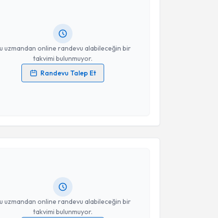
 randevu almanız için bir takvim hazırlandığında e-
lgilendireceğiz.
resiniz
u uzmandan online randevu alabileceğin bir
takvimi bulunmuyor.
Randevu Talep Et
 verilerimin işlenmesine ilişkin
Aydınlatma Metni
'ni
 ve kişisel verilerimin belirtilen kapsamda
esini kabul ediyorum.
akvimi Talebi
Takvim Talebini Gönder
mmet Toprak
için randevu takvimi talebi oluşturun.
andan randevu almanız için bir takvim
ında e-posta ile bilgilendireceğiz.
resiniz
u uzmandan online randevu alabileceğin bir
takvimi bulunmuyor.