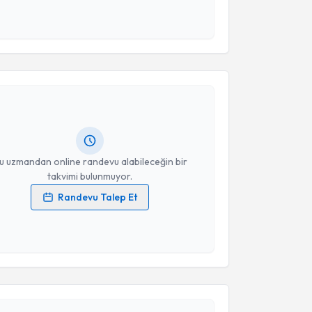
 ve kişisel verilerimin belirtilen kapsamda
esini kabul ediyorum.
akvimi Talebi
Takvim Talebini Gönder
ehmet İnce
için randevu takvimi talebi oluşturun. Size
 randevu almanız için bir takvim hazırlandığında e-
lgilendireceğiz.
resiniz
u uzmandan online randevu alabileceğin bir
takvimi bulunmuyor.
Randevu Talep Et
 verilerimin işlenmesine ilişkin
Aydınlatma Metni
'ni
 ve kişisel verilerimin belirtilen kapsamda
esini kabul ediyorum.
akvimi Talebi
Takvim Talebini Gönder
liz Saylan
için randevu takvimi talebi oluşturun. Size