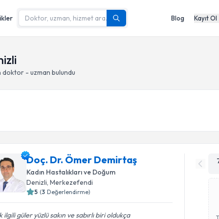
ikler
Blog
Kayıt Ol
izli
n doktor - uzman bulundu
Doç. Dr. Ömer Demirtaş
Kadın Hastalıkları ve Doğum
Denizli
, Merkezefendi
5
(
3
Değerlendirme)
 ilgili güler yüzlü sakın ve sabırlı biri oldukça