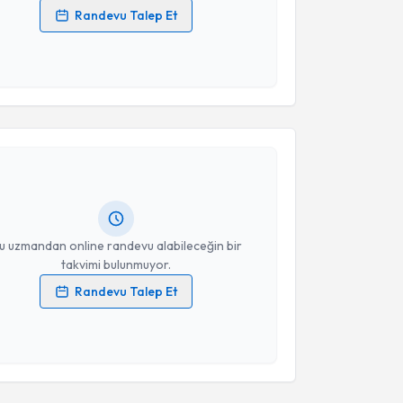
Randevu Talep Et
 verilerimin işlenmesine ilişkin
Aydınlatma Metni
'ni
 ve kişisel verilerimin belirtilen kapsamda
esini kabul ediyorum.
akvimi Talebi
Takvim Talebini Gönder
Ersen Eraydın
için randevu takvimi talebi oluşturun.
andan randevu almanız için bir takvim
ında e-posta ile bilgilendireceğiz.
resiniz
u uzmandan online randevu alabileceğin bir
takvimi bulunmuyor.
Randevu Talep Et
 verilerimin işlenmesine ilişkin
Aydınlatma Metni
'ni
 ve kişisel verilerimin belirtilen kapsamda
akvimi Talebi
esini kabul ediyorum.
seyin Ilgın
için randevu takvimi talebi oluşturun. Size
Takvim Talebini Gönder