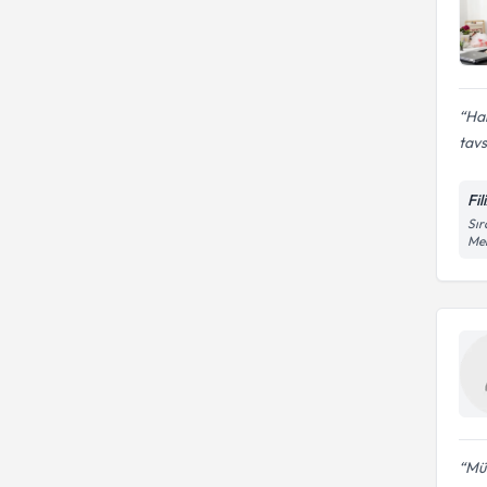
Ham
tavs
Fi
Sır
Mer
Mük