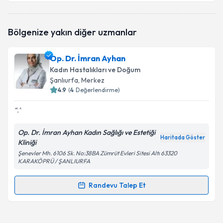
Doç. Dr. Şerif Aksin
için randevu takvimi talebi
Bölgenize yakın diğer uzmanlar
oluşturun. Size bu uzmandan randevu almanız için bir
takvim hazırlandığında e-posta ile bilgilendireceğiz.
Op. Dr. İmran Ayhan
E-posta Adresiniz
Kadın Hastalıkları ve Doğum
Şanlıurfa
, Merkez
4.9
(
4
Değerlendirme)
.
Kişisel verilerimin işlenmesine ilişkin
Aydınlatma
Metni
'ni okudum ve kişisel verilerimin belirtilen
Op. Dr. İmran Ayhan Kadın Sağlığı ve Estetiği
kapsamda işlenmesini kabul ediyorum.
Haritada Göster
Kliniği
Şenevler Mh. 6106 Sk. No:38BA Zümrüt Evleri Sitesi Altı 63320
KARAKÖPRÜ / ŞANLIURFA
Takvim Talebini Gönder
Randevu Talep Et
Randevu Takvimi Talebi