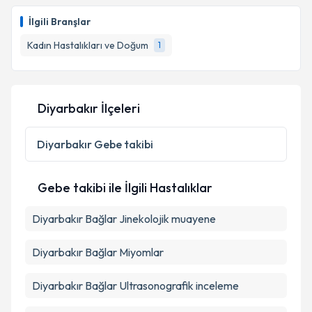
Op. Dr. İmran Ayhan
için randevu takvimi talebi
oluşturun. Size bu uzmandan randevu almanız için bir
İlgili Branşlar
takvim hazırlandığında e-posta ile bilgilendireceğiz.
Kadın Hastalıkları ve Doğum
1
E-posta Adresiniz
Diyarbakır İlçeleri
Kişisel verilerimin işlenmesine ilişkin
Aydınlatma
Metni
'ni okudum ve kişisel verilerimin belirtilen
Diyarbakır
Gebe takibi
kapsamda işlenmesini kabul ediyorum.
Gebe takibi ile İlgili Hastalıklar
Takvim Talebini Gönder
Diyarbakır Bağlar Jinekolojik muayene
Diyarbakır Bağlar Miyomlar
Diyarbakır Bağlar Ultrasonografik inceleme