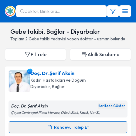
Doktor, klinik ara...
Gebe takibi, Bağlar - Diyarbakır
Toplam
2
Gebe takibi
tedavisi yapan doktor - uzman bulundu
Filtrele
Akıllı Sıralama
Doç. Dr. Şerif Aksin
Kadın Hastalıkları ve Doğum
Diyarbakır
, Bağlar
Doç. Dr. Şerif Aksin
Haritada Göster
Çeysa Centropol Plaza Merkez, Ofis A Blok, Kat:8, No: 31,
Randevu Talep Et
Randevu Takvimi Talebi