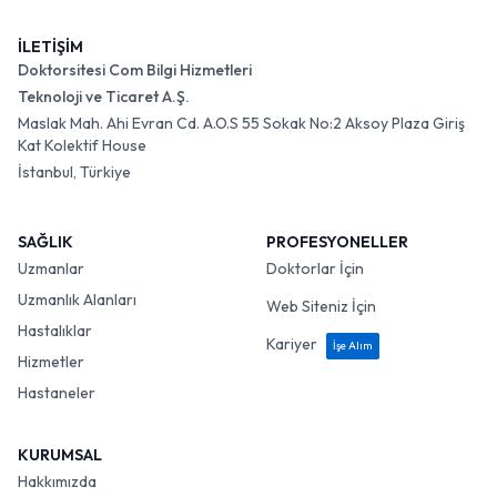
İLETİŞİM
Doktorsitesi Com Bilgi Hizmetleri
Teknoloji ve Ticaret A.Ş.
Maslak Mah. Ahi Evran Cd. A.O.S 55 Sokak No:2 Aksoy Plaza Giriş
Kat Kolektif House
İstanbul, Türkiye
SAĞLIK
PROFESYONELLER
Uzmanlar
Doktorlar İçin
Uzmanlık Alanları
Web Siteniz İçin
Hastalıklar
Kariyer
İşe Alım
Hizmetler
Hastaneler
KURUMSAL
Hakkımızda