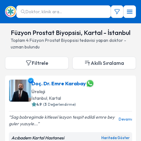
Doktor, klinik ara...
Füzyon Prostat Biyopsisi, Kartal - İstanbul
Toplam
4
Füzyon Prostat Biyopsisi
tedavisi yapan doktor -
uzman bulundu
Filtrele
Akıllı Sıralama
Doç. Dr. Emre Karabay
Üroloji
İstanbul
, Kartal
4.9
(
3
Değerlendirme)
Sag bobregimde kitlesel lezyon tespit edildi emre bey
Devamı
guler yuzuyle...
Acıbadem Kartal Hastanesi
Haritada Göster