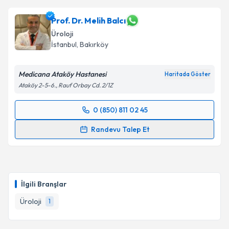
Prof. Dr. Melih Balcı
Üroloji
İstanbul
, Bakırköy
Medicana Ataköy Hastanesi
Haritada Göster
Ataköy 2-5-6., Rauf Orbay Cd. 2/1Z
0 (850) 811 02 45
Randevu Takvimi Talebi
Randevu Talep Et
Prof. Dr. Melih Balcı
için randevu takvimi talebi
oluşturun. Size bu uzmandan randevu almanız için bir
takvim hazırlandığında e-posta ile bilgilendireceğiz.
İlgili Branşlar
E-posta Adresiniz
Üroloji
1