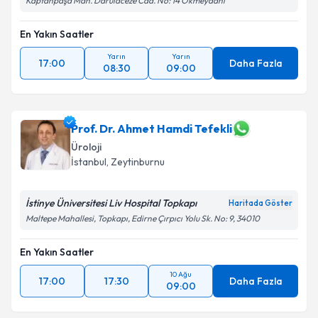
Kaptanpaşa Mah. Darülaceze Cad. No: 14 Okmeydanı
En Yakın Saatler
Yarın
Yarın
17:00
Daha Fazla
08:30
09:00
Prof. Dr. Ahmet Hamdi Tefekli
Üroloji
İstanbul
, Zeytinburnu
İstinye Üniversitesi Liv Hospital Topkapı
Haritada Göster
Maltepe Mahallesi, Topkapı, Edirne Çırpıcı Yolu Sk. No: 9, 34010
En Yakın Saatler
10 Ağu
17:00
17:30
Daha Fazla
09:00