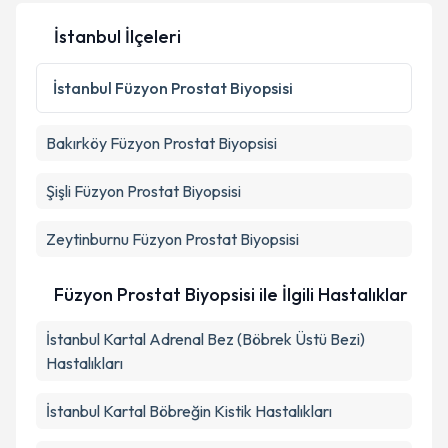
Kişisel verilerimin işlenmesine ilişkin
Aydınlatma
İstanbul İlçeleri
Metni
'ni okudum ve kişisel verilerimin belirtilen
kapsamda işlenmesini kabul ediyorum.
İstanbul
Füzyon Prostat Biyopsisi
Takvim Talebini Gönder
Bakırköy
Füzyon Prostat Biyopsisi
Şişli
Füzyon Prostat Biyopsisi
Zeytinburnu
Füzyon Prostat Biyopsisi
Füzyon Prostat Biyopsisi ile İlgili Hastalıklar
İstanbul Kartal Adrenal Bez (Böbrek Üstü Bezi)
Hastalıkları
İstanbul Kartal Böbreğin Kistik Hastalıkları