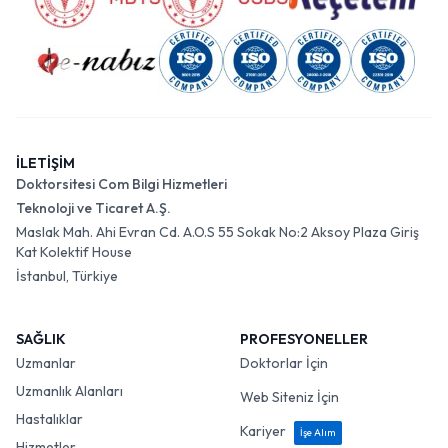
İLETİŞİM
Doktorsitesi Com Bilgi Hizmetleri
Teknoloji ve Ticaret A.Ş.
Maslak Mah. Ahi Evran Cd. A.O.S 55 Sokak No:2 Aksoy Plaza Giriş
Kat Kolektif House
İstanbul, Türkiye
SAĞLIK
PROFESYONELLER
Uzmanlar
Doktorlar İçin
Uzmanlık Alanları
Web Siteniz İçin
Hastalıklar
Kariyer
İşe Alım
Hizmetler