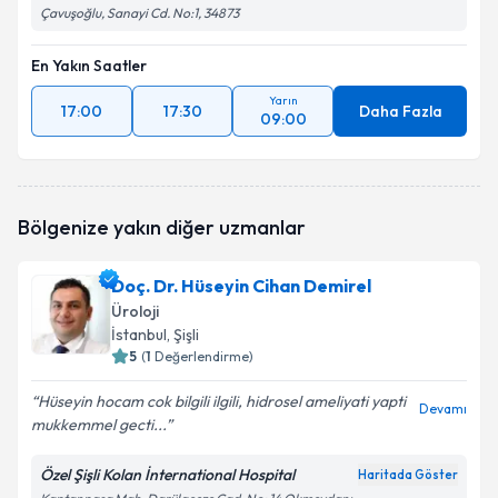
Çavuşoğlu, Sanayi Cd. No:1, 34873
En Yakın Saatler
Yarın
17:00
17:30
Daha Fazla
09:00
Bölgenize yakın diğer uzmanlar
Doç. Dr. Hüseyin Cihan Demirel
Üroloji
İstanbul
, Şişli
5
(
1
Değerlendirme)
Hüseyin hocam cok bilgili ilgili, hidrosel ameliyati yapti
Devamı
mukkemmel gecti...
Özel Şişli Kolan İnternational Hospital
Haritada Göster