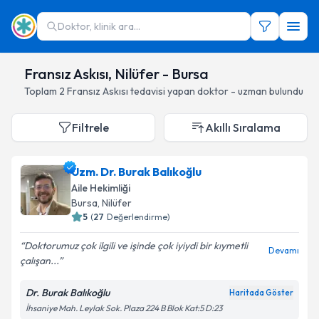
Doktor, klinik ara...
Fransız Askısı, Nilüfer - Bursa
Toplam
2
Fransız Askısı
tedavisi yapan doktor - uzman bulundu
Filtrele
Akıllı Sıralama
Uzm. Dr. Burak Balıkoğlu
Aile Hekimliği
Bursa
, Nilüfer
5
(
27
Değerlendirme)
Doktorumuz çok ilgili ve işinde çok iyiydi bir kıymetli
Devamı
çalışan...
Dr. Burak Balıkoğlu
Haritada Göster
İhsaniye Mah. Leylak Sok. Plaza 224 B Blok Kat:5 D:23