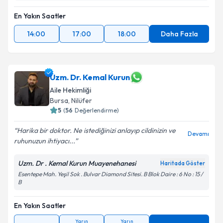
En Yakın Saatler
14:00
17:00
18:00
Daha Fazla
Uzm. Dr. Kemal Kurun
Aile Hekimliği
Bursa
, Nilüfer
5
(
56
Değerlendirme)
Harika bir doktor. Ne istediğinizi anlayıp cildinizin ve
Devamı
ruhunuzun ihtiyacı...
Uzm. Dr . Kemal Kurun Muayenehanesi
Haritada Göster
Esentepe Mah. Yeşil Sok . Bulvar Diamond Sitesi. B Blok Daire : 6 No : 15 /
B
En Yakın Saatler
Yarın
Yarın