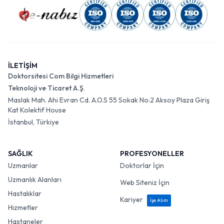
İLETİŞİM
Doktorsitesi Com Bilgi Hizmetleri
Teknoloji ve Ticaret A.Ş.
Maslak Mah. Ahi Evran Cd. A.O.S 55 Sokak No:2 Aksoy Plaza Giriş
Kat Kolektif House
İstanbul, Türkiye
SAĞLIK
PROFESYONELLER
Uzmanlar
Doktorlar İçin
Uzmanlık Alanları
Web Siteniz İçin
Hastalıklar
Kariyer
İşe Alım
Hizmetler
Hastaneler