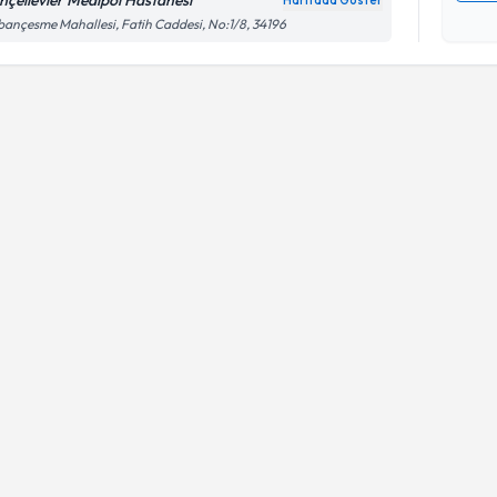
hçelievler Medipol Hastanesi
Haritada Göster
Kişisel
ançesme Mahallesi, Fatih Caddesi, No:1/8, 34196
okudum
işlenm