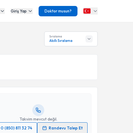
Giriş Yap
Doktor musun?
Sıralama
Akıllı Sıralama
akvimi Talebi
 Danıshjo
için randevu takvimi talebi oluşturun. Size
 randevu almanız için bir takvim hazırlandığında e-
lgilendireceğiz.
resiniz
Takvim mevcut değil.
0 (850) 811 32 74
Randevu Talep Et