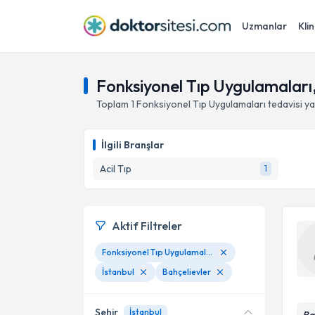
Uzmanlar
Klin
Fonksiyonel Tıp Uygulamaları,
Toplam
1
Fonksiyonel Tıp Uygulamaları
tedavisi y
İlgili Branşlar
Acil Tıp
1
Aktif Filtreler
Fonksiyonel Tıp Uygulamaları
İstanbul
Bahçelievler
Şehir
İstanbul