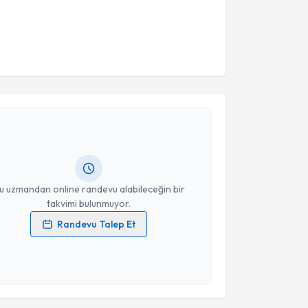
akvimi Talebi
in Kaya
için randevu takvimi talebi oluşturun. Size bu
ndevu almanız için bir takvim hazırlandığında e-
lgilendireceğiz.
resiniz
u uzmandan online randevu alabileceğin bir
takvimi bulunmuyor.
Randevu Talep Et
 verilerimin işlenmesine ilişkin
Aydınlatma Metni
'ni
 ve kişisel verilerimin belirtilen kapsamda
esini kabul ediyorum.