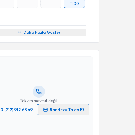
11:00
Daha Fazla Göster
akvimi Talebi
ert
için randevu takvimi talebi oluşturun. Size bu
ndevu almanız için bir takvim hazırlandığında e-
lgilendireceğiz.
resiniz
Takvim mevcut değil.
0 (212) 912 63 49
Randevu Talep Et
 verilerimin işlenmesine ilişkin
Aydınlatma Metni
'ni
 ve kişisel verilerimin belirtilen kapsamda
esini kabul ediyorum.