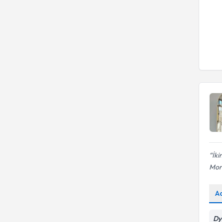
İki
Mora
A
Dy