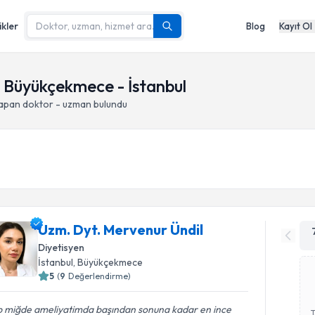
ikler
Blog
Kayıt Ol
i, Büyükçekmece - İstanbul
yapan doktor - uzman bulundu
Uzm. Dyt. Mervenur Ündil
Diyetisyen
İstanbul
, Büyükçekmece
5
(
9
Değerlendirme)
p miğde ameliyatimda başından sonuna kadar en ince