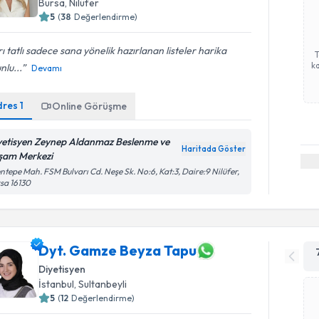
Bursa
, Nilüfer
5
(
38
Değerlendirme)
rı tatlı sadece sana yönelik hazırlanan listeler harika
ka
nlu...
Devamı
dres
1
Online Görüşme
yetisyen Zeynep Aldanmaz Beslenme ve
Haritada Göster
şam Merkezi
ntepe Mah. FSM Bulvarı Cd. Neşe Sk. No:6, Kat:3, Daire:9 Nilüfer,
sa 16130
Dyt. Gamze Beyza Tapu
Diyetisyen
İstanbul
, Sultanbeyli
5
(
12
Değerlendirme)