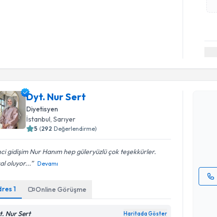
Randevu T
Dyt. Nur Sert
Dyt. Nur S
Diyetisyen
uzmandan ra
İstanbul
, Sarıyer
posta ile bi
5
(
292
Değerlendirme)
E-posta Ad
nci gidişim Nur Hanım hep güleryüzlü çok teşekkürler.
l oluyor...
Devamı
dres
1
Online Görüşme
Kişisel
okudum
işlenm
t. Nur Sert
Haritada Göster