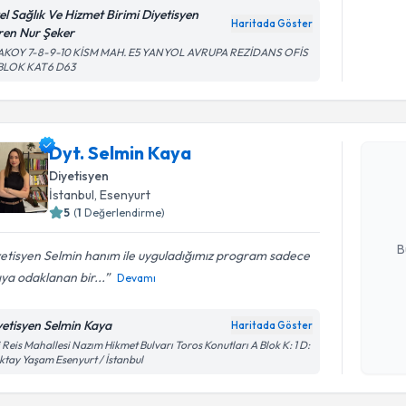
el Sağlık Ve Hizmet Birimi Diyetisyen
Haritada Göster
ren Nur Şeker
AKOY 7-8-9-10 KİSM MAH. E5 YANYOL AVRUPA REZİDANS OFİS
 BLOK KAT6 D63
Randevu T
Dyt. Selmin Kaya
Dyt. Selm
uzmandan ra
Diyetisyen
posta ile bi
İstanbul
, Esenyurt
5
(
1
Değerlendirme)
E-posta Ad
B
etisyen Selmin hanım ile uyguladığımız program sadece
ıya odaklanan bir...
Devamı
Kişisel
yetisyen Selmin Kaya
Haritada Göster
okudum
i Reis Mahallesi Nazım Hikmet Bulvarı Toros Konutları A Blok K: 1 D:
işlenm
ktay Yaşam Esenyurt / İstanbul