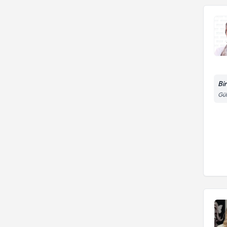
Bi
Gül