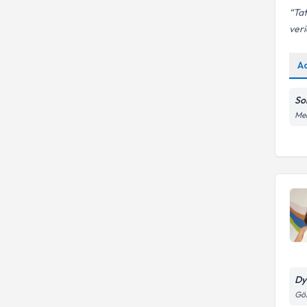
Tat
veri
A
So
Meh
Dy
Göz