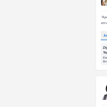
Aşı
zoru
A
Di
Ya
Ese
Bur