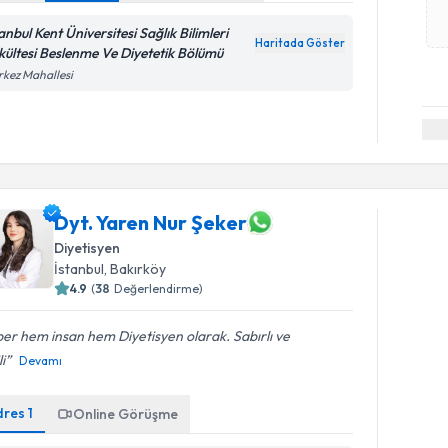
anbul Kent Üniversitesi Sağlık Bilimleri
Haritada Göster
kültesi Beslenme Ve Diyetetik Bölümü
kez Mahallesi
Dyt. Yaren Nur Şeker
Diyetisyen
İstanbul
, Bakırköy
4.9
(
38
Değerlendirme)
er hem insan hem Diyetisyen olarak. Sabırlı ve
li
Devamı
dres
1
Online Görüşme