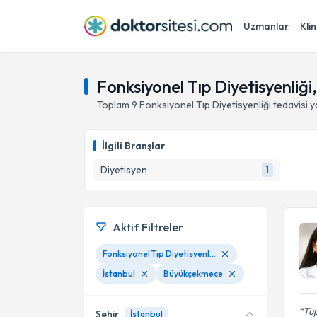
Uzmanlar
Klin
Fonksiyonel Tıp Diyetisyenliğ
Toplam
9
Fonksiyonel Tıp Diyetisyenliği
tedavisi 
İlgili Branşlar
Diyetisyen
1
Aktif Filtreler
Fonksiyonel Tıp Diyetisyenliği
İstanbul
Büyükçekmece
Tü
Şehir
İstanbul