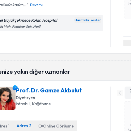
ka
ntisida kadar...
Devamı
el Büyükçekmece Kolan Hospital
Haritada Göster
ih Mah. Fedakar Sok. No:3
enize yakın diğer uzmanlar
Prof. Dr. Gamze Akbulut
Diyetisyen
İstanbul
, Kağıthane
Adres
2
dres
1
Online Görüşme
ka