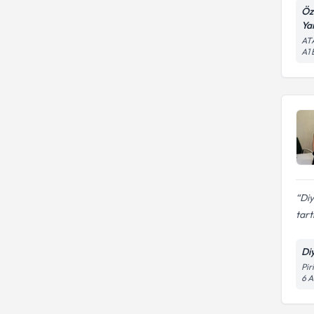
Öz
Ya
AT
A1
Diy
tart
Di
Pir
6 A