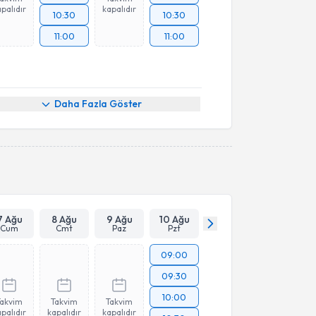
palıdır
kapalıdır
10:30
10:30
11:00
11:00
Daha Fazla Göster
7 Ağu
8 Ağu
9 Ağu
10 Ağu
Cum
Cmt
Paz
Pzt
09:00
09:30
10:00
Takvim
Takvim
Takvim
palıdır
kapalıdır
kapalıdır