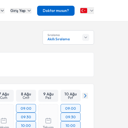
Giriş Yap
Doktor musun?
Sıralama
Akıllı Sıralama
7 Ağu
8 Ağu
9 Ağu
10 Ağu
Cum
Cmt
Paz
Pzt
09:00
09:00
09:30
09:30
10:00
10:00
Takvim
Takvim