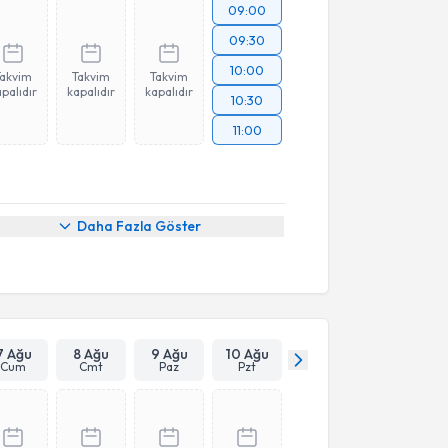
09:00
09:30
10:00
Takvim
Takvim
Takvim
palıdır
kapalıdır
kapalıdır
10:30
11:00
Daha Fazla Göster
7 Ağu
8 Ağu
9 Ağu
10 Ağu
Cum
Cmt
Paz
Pzt