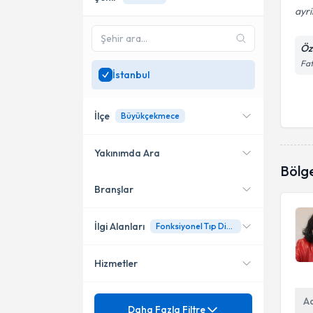
ayri
Öz
Fat
İstanbul
İlçe
Büyükçekmece
Yakınımda Ara
Bölg
Branşlar
Konumuma yakın uzmanları
Bakırköy
göster
Büyükçekmece
İlgi Alanları
Fonksiyonel Tıp Diyetisyenliği
Esenyurt
Hizmetler
Diyetisyen
Kağıthane
Mezuniyet
A
Ağırlık kaybı
Daha Fazla Filtre
Küçükçekmece