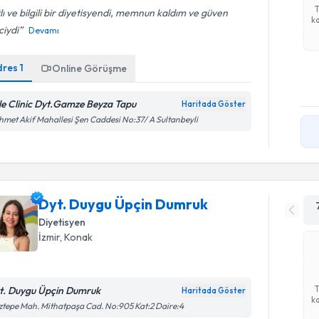
lı ve bilgili bir diyetisyendi, memnun kaldım ve güven
ka
ciydi
Devamı
dres
1
Online Görüşme
le Clinic Dyt.Gamze Beyza Tapu
Haritada Göster
met Akif Mahallesi Şen Caddesi No:37/ A Sultanbeyli
Dyt. Duygu Üpçin Dumruk
Diyetisyen
İzmir
, Konak
t. Duygu Üpçin Dumruk
Haritada Göster
ka
tepe Mah. Mithatpaşa Cad. No:905 Kat:2 Daire:4