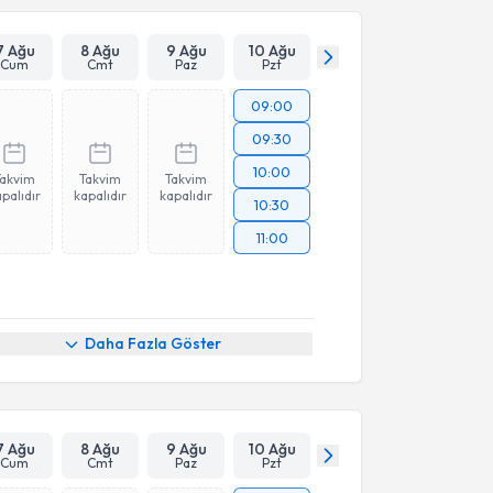
Takvim Talebini Gönder
7 Ağu
8 Ağu
9 Ağu
10 Ağu
Cum
Cmt
Paz
Pzt
09:00
09:30
10:00
Takvim
Takvim
Takvim
palıdır
kapalıdır
kapalıdır
10:30
11:00
Daha Fazla Göster
7 Ağu
8 Ağu
9 Ağu
10 Ağu
Cum
Cmt
Paz
Pzt