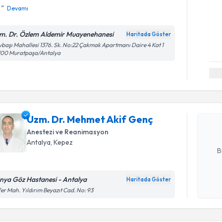
.
Devamı
m. Dr. Özlem Aldemir Muayenehanesi
Haritada Göster
başı Mahallesi 1376. Sk. No:22 Çakmak Apartmanı Daire 4 Kat 1
100 Muratpaşa/Antalya
Randevu T
Uzm. Dr. 
oluşturun. 
Uzm. Dr. Mehmet Akif Genç
hazırlandığ
Anestezi ve Reanimasyon
E-posta Ad
Antalya
, Kepez
B
nya Göz Hastanesi - Antalya
Haritada Göster
Kişisel
Randevu T
er Mah. Yıldırım Beyazıt Cad. No: 93
okudum
işlenm
Dr. Nadir