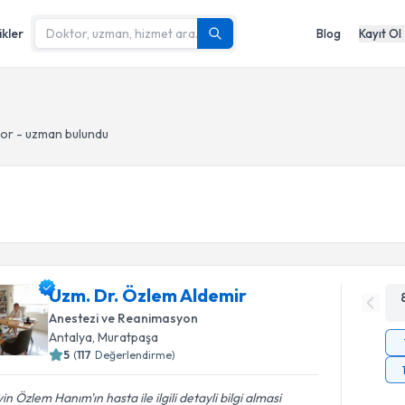
ikler
Blog
Kayıt Ol
tor - uzman bulundu
Uzm. Dr. Özlem Aldemir
Anestezi ve Reanimasyon
Antalya
, Muratpaşa
5
(
117
Değerlendirme)
in Özlem Hanım'ın hasta ile ilgili detayli bilgi almasi