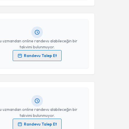
esini kabul ediyorum.
Yasemin Adışen
için randevu takvimi talebi oluşturun.
andan randevu almanız için bir takvim
ında e-posta ile bilgilendireceğiz.
Takvim Talebini Gönder
resiniz
u uzmandan online randevu alabileceğin bir
takvimi bulunmuyor.
Randevu Talep Et
akvimi Talebi
 verilerimin işlenmesine ilişkin
Aydınlatma Metni
'ni
 ve kişisel verilerimin belirtilen kapsamda
esini kabul ediyorum.
aşak Tırak Boyacı
için randevu takvimi talebi
Size bu uzmandan randevu almanız için bir takvim
ında e-posta ile bilgilendireceğiz.
Takvim Talebini Gönder
resiniz
u uzmandan online randevu alabileceğin bir
takvimi bulunmuyor.
Randevu Talep Et