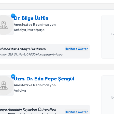
Dr. Bilge 
uzmandan ra
Dr. Bilge Üstün
posta ile bi
Anestezi ve Reanimasyon
E-posta Ad
Antalya
, Muratpaşa
B
el Medstar Antalya Hastanesi
Haritada Göster
Kişisel
Randevu T
ındır, 325. Sk. No:4, 07030 Muratpaşa/Antalya
okudum
işlenm
Uzm. Dr. 
oluşturun. 
Uzm. Dr. Eda Pepe Şengül
hazırlandığ
Anestezi ve Reanimasyon
Antalya
E-posta Ad
B
anya Alaaddin Keykubat Üniversitesi
Haritada Göster