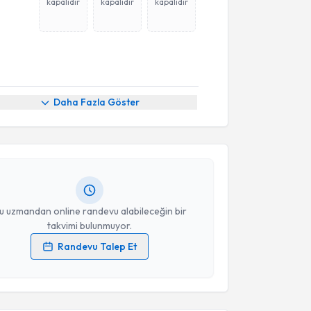
kapalıdır
kapalıdır
kapalıdır
akvimi Talebi
Daha Fazla Göster
Mehmet Akif Genç
için randevu takvimi talebi
Size bu uzmandan randevu almanız için bir takvim
ında e-posta ile bilgilendireceğiz.
resiniz
u uzmandan online randevu alabileceğin bir
takvimi bulunmuyor.
Randevu Talep Et
 verilerimin işlenmesine ilişkin
Aydınlatma Metni
'ni
akvimi Talebi
 ve kişisel verilerimin belirtilen kapsamda
esini kabul ediyorum.
 Aldemir
için randevu takvimi talebi oluşturun. Size bu