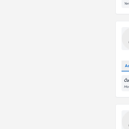
Yen
A
Öz
Mol