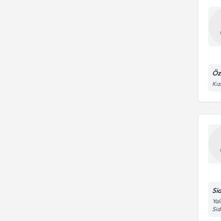
Öz
Kız
Si
Yal
Si