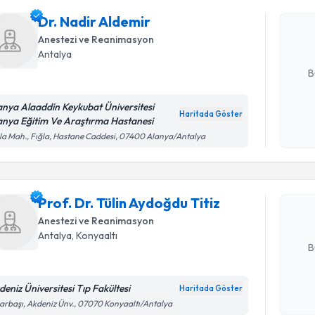
uzmandan ra
Dr. Nadir Aldemir
posta ile bi
Anestezi ve Reanimasyon
Antalya
E-posta Ad
B
anya Alaaddin Keykubat Üniversitesi
Haritada Göster
anya Eğitim Ve Araştırma Hastanesi
Kişisel
Randevu T
la Mah., Fığla, Hastane Caddesi, 07400 Alanya/Antalya
okudum
işlenm
Prof. Dr. 
oluşturun. 
Prof. Dr. Tülin Aydoğdu Titiz
hazırlandığ
Anestezi ve Reanimasyon
E-posta Ad
Antalya
, Konyaaltı
B
deniz Üniversitesi Tıp Fakültesi
Haritada Göster
Randevu T
Kişisel
arbaşı, Akdeniz Ünv., 07070 Konyaaltı/Antalya
okudum