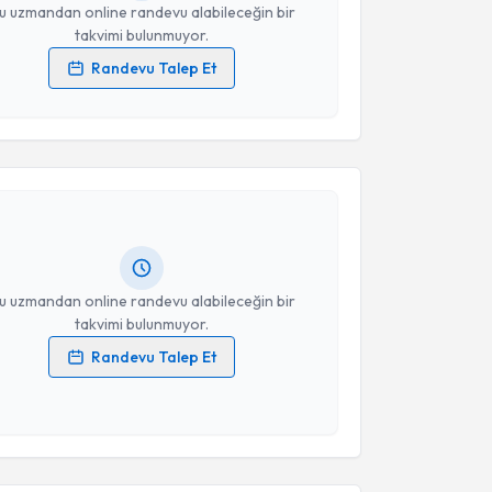
u uzmandan online randevu alabileceğin bir
takvimi bulunmuyor.
Randevu Talep Et
 verilerimin işlenmesine ilişkin
Aydınlatma Metni
'ni
akvimi Talebi
 ve kişisel verilerimin belirtilen kapsamda
esini kabul ediyorum.
Gülsüm Güleser
için randevu takvimi talebi
Takvim Talebini Gönder
Size bu uzmandan randevu almanız için bir takvim
ında e-posta ile bilgilendireceğiz.
resiniz
u uzmandan online randevu alabileceğin bir
takvimi bulunmuyor.
Randevu Talep Et
 verilerimin işlenmesine ilişkin
Aydınlatma Metni
'ni
akvimi Talebi
 ve kişisel verilerimin belirtilen kapsamda
esini kabul ediyorum.
stün Sezer
için randevu takvimi talebi oluşturun. Size