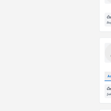
Öz
Bay
A
Öz
Şek