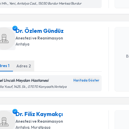
Kişisel
i Mh., Yeni, Antalya Cad., 15030 Burdur Merkez/Burdur
Randevu T
okudum
işlenm
Dr. Özle
Dr. Özlem Gündüz
bu uzmandan
posta ile bi
Anestezi ve Reanimasyon
Antalya
E-posta Ad
B
dres
1
Adres
2
Kişisel
el Uncalı Meydan Hastanesi
Haritada Göster
Randevu T
okudum
la Yusuf, 1425. Sk., 07070 Konyaaltı/Antalya
işlenm
Dr. Filiz 
uzmandan ra
Dr. Filiz Kaymakçı
posta ile bi
Anestezi ve Reanimasyon
E-posta Ad
Antalya
, Muratpaşa