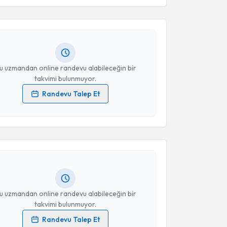
Üstün
için randevu takvimi talebi oluşturun. Size bu
ndevu almanız için bir takvim hazırlandığında e-
Takvim Talebini Gönder
lgilendireceğiz.
resiniz
u uzmandan online randevu alabileceğin bir
takvimi bulunmuyor.
Randevu Talep Et
 verilerimin işlenmesine ilişkin
Aydınlatma Metni
'ni
akvimi Talebi
 ve kişisel verilerimin belirtilen kapsamda
esini kabul ediyorum.
Eda Pepe Şengül
için randevu takvimi talebi
Size bu uzmandan randevu almanız için bir takvim
Takvim Talebini Gönder
ında e-posta ile bilgilendireceğiz.
resiniz
u uzmandan online randevu alabileceğin bir
takvimi bulunmuyor.
Randevu Talep Et