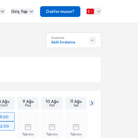
Giriş Yap
Doktor musun?
Sıralama
Akıllı Sıralama
8 Ağu
9 Ağu
10 Ağu
11 Ağu
Cmt
Paz
Pzt
Sal
11:00
12:00
Takvim
Takvim
Takvim