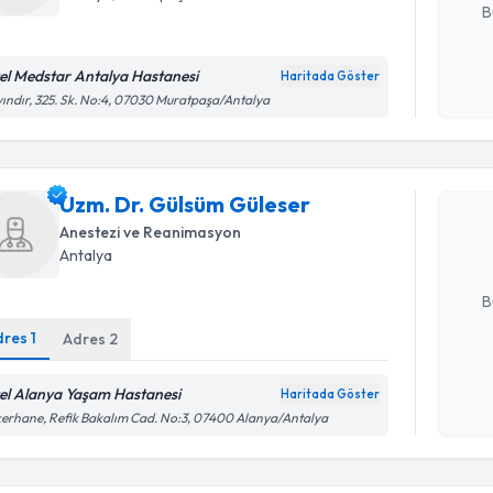
B
el Medstar Antalya Hastanesi
Haritada Göster
Kişisel
ındır, 325. Sk. No:4, 07030 Muratpaşa/Antalya
Randevu T
okudum
işlenm
Uzm. Dr. 
Uzm. Dr. Gülsüm Güleser
oluşturun. 
hazırlandığ
Anestezi ve Reanimasyon
Antalya
E-posta Ad
B
dres
1
Adres
2
Kişisel
el Alanya Yaşam Hastanesi
Haritada Göster
Randevu T
okudum
erhane, Refik Bakalım Cad. No:3, 07400 Alanya/Antalya
işlenm
Ass. Dr. Ü