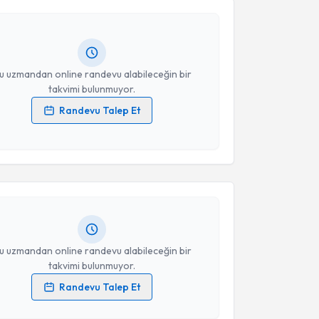
ndevu almanız için bir takvim hazırlandığında e-
Takvim Talebini Gönder
lgilendireceğiz.
resiniz
u uzmandan online randevu alabileceğin bir
takvimi bulunmuyor.
Randevu Talep Et
 verilerimin işlenmesine ilişkin
Aydınlatma Metni
'ni
akvimi Talebi
 ve kişisel verilerimin belirtilen kapsamda
esini kabul ediyorum.
Tülin Aydoğdu Titiz
için randevu takvimi talebi
Size bu uzmandan randevu almanız için bir takvim
Takvim Talebini Gönder
ında e-posta ile bilgilendireceğiz.
resiniz
u uzmandan online randevu alabileceğin bir
takvimi bulunmuyor.
Randevu Talep Et
akvimi Talebi
 verilerimin işlenmesine ilişkin
Aydınlatma Metni
'ni
 ve kişisel verilerimin belirtilen kapsamda