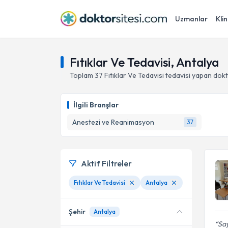
Uzmanlar
Klin
Fıtıklar Ve Tedavisi, Antalya
Toplam
37
Fıtıklar Ve Tedavisi
tedavisi yapan dok
İlgili Branşlar
Anestezi ve Reanimasyon
37
Aktif Filtreler
Fıtıklar Ve Tedavisi
Antalya
Şehir
Antalya
Say