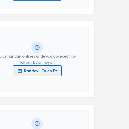
 verilerimin işlenmesine ilişkin
Aydınlatma Metni
'ni
akvimi Talebi
 ve kişisel verilerimin belirtilen kapsamda
esini kabul ediyorum.
m Gündüz
için randevu takvimi talebi oluşturun. Size
Takvim Talebini Gönder
 randevu almanız için bir takvim hazırlandığında e-
lgilendireceğiz.
resiniz
u uzmandan online randevu alabileceğin bir
takvimi bulunmuyor.
Randevu Talep Et
 verilerimin işlenmesine ilişkin
Aydınlatma Metni
'ni
akvimi Talebi
 ve kişisel verilerimin belirtilen kapsamda
esini kabul ediyorum.
Kaymakçı
için randevu takvimi talebi oluşturun. Size bu
Takvim Talebini Gönder
ndevu almanız için bir takvim hazırlandığında e-
lgilendireceğiz.
resiniz