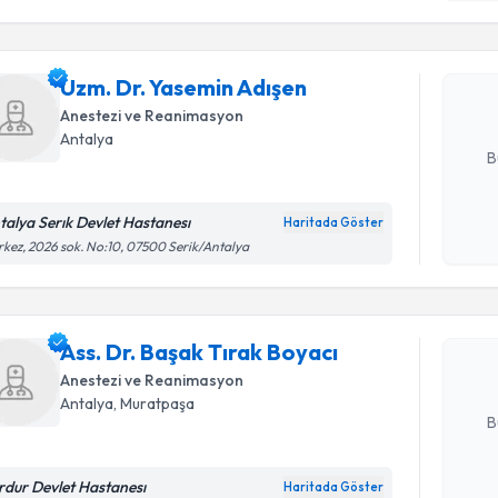
işlenm
Uzm. Dr. 
Size bu uzm
Uzm. Dr. Yasemin Adışen
hazırlandığ
Anestezi ve Reanimasyon
E-posta Ad
Antalya
B
talya Serık Devlet Hastanesı
Haritada Göster
Randevu T
Kişisel
kez, 2026 sok. No:10, 07500 Serik/Antalya
okudum
işlenm
Ass. Dr. B
oluşturun. 
Ass. Dr. Başak Tırak Boyacı
hazırlandığ
Anestezi ve Reanimasyon
E-posta Ad
Antalya
, Muratpaşa
B
rdur Devlet Hastanesı
Haritada Göster