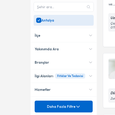
ve..
Uz
Antalya
Çay
07
İlçe
Yakınımda Ara
Branşlar
Konumuma yakın uzmanları
Muratpaşa
göster
Konyaaltı
İlgi Alanları
Fıtıklar Ve Tedavisi
Gazipaşa
Hizmetler
Anestezi ve Reanimasyon
Dü
Kepez
Zaf
Mezuniyet
Fıtıklar Ve Tedavisi
Daha Fazla Filtre
Manavgat