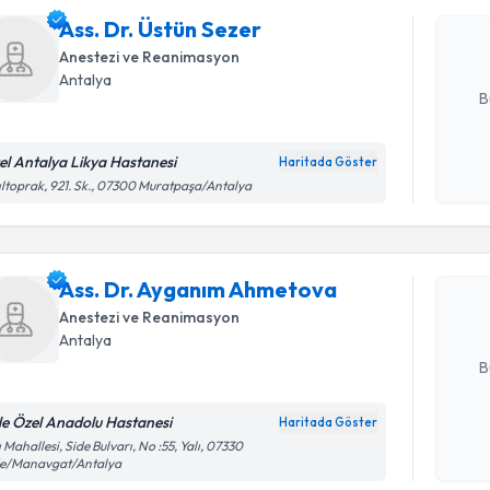
bu uzmandan
Ass. Dr. Üstün Sezer
posta ile bi
Anestezi ve Reanimasyon
E-posta Ad
Antalya
B
el Antalya Likya Hastanesi
Haritada Göster
Randevu T
Kişisel
ıltoprak, 921. Sk., 07300 Muratpaşa/Antalya
okudum
işlenm
Ass. Dr. 
oluşturun. 
Ass. Dr. Ayganım Ahmetova
hazırlandığ
Anestezi ve Reanimasyon
E-posta Ad
Antalya
B
de Özel Anadolu Hastanesi
Haritada Göster
Randevu T
Kişisel
ı Mahallesi, Side Bulvarı, No :55, Yalı, 07330
de/Manavgat/Antalya
okudum
işlenm