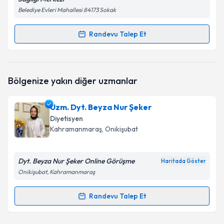
Belediye Evleri Mahallesi 84173 Sokak
Randevu Talep Et
Randevu Takvimi Talebi
Dyt. Büşra Erdogan
için randevu takvimi talebi
Bölgenize yakın diğer uzmanlar
oluşturun. Size bu uzmandan randevu almanız için bir
takvim hazırlandığında e-posta ile bilgilendireceğiz.
Uzm. Dyt. Beyza Nur Şeker
E-posta Adresiniz
Diyetisyen
Kahramanmaraş
, Onikişubat
Dyt. Beyza Nur Şeker Online Görüşme
Kişisel verilerimin işlenmesine ilişkin
Aydınlatma
Haritada Göster
Metni
'ni okudum ve kişisel verilerimin belirtilen
Onikişubat, Kahramanmaraş
kapsamda işlenmesini kabul ediyorum.
Randevu Talep Et
Randevu Takvimi Talebi
Takvim Talebini Gönder