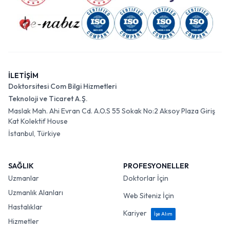
İLETİŞİM
Doktorsitesi Com Bilgi Hizmetleri
Teknoloji ve Ticaret A.Ş.
Maslak Mah. Ahi Evran Cd. A.O.S 55 Sokak No:2 Aksoy Plaza Giriş
Kat Kolektif House
İstanbul, Türkiye
SAĞLIK
PROFESYONELLER
Uzmanlar
Doktorlar İçin
Uzmanlık Alanları
Web Siteniz İçin
Hastalıklar
Kariyer
İşe Alım
Hizmetler