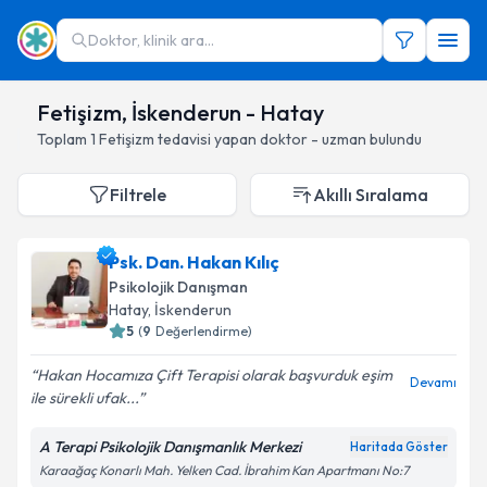
Doktor, klinik ara...
Fetişizm, İskenderun - Hatay
Toplam
1
Fetişizm
tedavisi yapan doktor - uzman bulundu
Filtrele
Akıllı Sıralama
Psk. Dan. Hakan Kılıç
Psikolojik Danışman
Hatay
, İskenderun
5
(
9
Değerlendirme)
Hakan Hocamıza Çift Terapisi olarak başvurduk eşim
Devamı
ile sürekli ufak...
A Terapi Psikolojik Danışmanlık Merkezi
Haritada Göster
Karaağaç Konarlı Mah. Yelken Cad. İbrahim Kan Apartmanı No:7