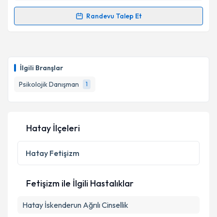
Randevu Talep Et
Randevu Takvimi Talebi
Psk. Dan. Hakan Kılıç
için randevu takvimi talebi
oluşturun. Size bu uzmandan randevu almanız için bir
İlgili Branşlar
takvim hazırlandığında e-posta ile bilgilendireceğiz.
Psikolojik Danışman
1
E-posta Adresiniz
Hatay İlçeleri
Kişisel verilerimin işlenmesine ilişkin
Aydınlatma
Metni
'ni okudum ve kişisel verilerimin belirtilen
Hatay
Fetişizm
kapsamda işlenmesini kabul ediyorum.
Fetişizm ile İlgili Hastalıklar
Takvim Talebini Gönder
Hatay İskenderun Ağrılı Cinsellik