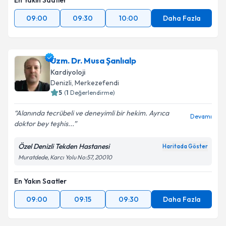
En Yakın Saatler
09:00
09:30
10:00
Daha Fazla
Uzm. Dr. Musa Şanlıalp
Kardiyoloji
Denizli
, Merkezefendi
5
(
1
Değerlendirme)
Alanında tecrübeli ve deneyimli bir hekim. Ayrıca
Devamı
doktor bey teşhis...
Özel Denizli Tekden Hastanesi
Haritada Göster
Muratdede, Karcı Yolu No:57, 20010
En Yakın Saatler
09:00
09:15
09:30
Daha Fazla