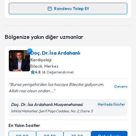
Randevu Talep Et
Randevu Takvimi Talebi
Doç. Dr. Cemil Zencir
için randevu takvimi talebi
Bölgenize yakın diğer uzmanlar
oluşturun. Size bu uzmandan randevu almanız için bir
takvim hazırlandığında e-posta ile bilgilendireceğiz.
Doç. Dr. İsa Ardahanlı
E-posta Adresiniz
Kardiyoloji
Bilecik
, Merkez
4.8
(
6
Değerlendirme)
Bursa yenişehirden İsa hocaya Bilecike gidiyorum.
Kişisel verilerimin işlenmesine ilişkin
Aydınlatma
Devamı
Allah razı olsun ondan...
Metni
'ni okudum ve kişisel verilerimin belirtilen
kapsamda işlenmesini kabul ediyorum.
Doç. Dr. İsa Ardahanlı Muayenehanesi
Haritada Göster
İstiklal Mahallesi, Şerif Paşa Caddesi, No: 2, Daire: 5
Takvim Talebini Gönder
En Yakın Saatler