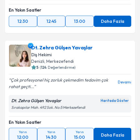
En Yakın Saatler
12:30
12:45
13:00
Daha Fazla
Dt. Zehra Gülşen Yavaşlar
Diş Hekimi
Denizli
, Merkezefendi
5
(
124
Değerlendirme)
Çok profesyonel hiç zorluk çekmedim tedavim çok
Devamı
rahat geçti...
Dt. Zehra Gülşen Yavaşlar
Haritada Göster
Sırakapılar Mah. 492 Sok. No:5 Merkezefendi
En Yakın Saatler
Yarın
Yarın
Yarın
Daha Fazla
12:00
14:30
15:00