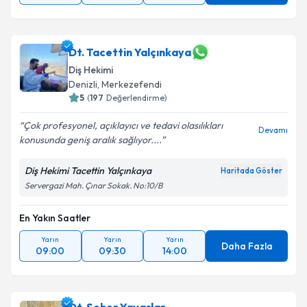
Dt. Tacettin Yalçınkaya
Diş Hekimi
Denizli
, Merkezefendi
5
(
197
Değerlendirme)
Çok profesyonel, açıklayıcı ve tedavi olasılıkları
Devamı
konusunda geniş aralık sağlıyor....
Diş Hekimi Tacettin Yalçınkaya
Haritada Göster
Servergazi Mah. Çınar Sokak. No:10/B
En Yakın Saatler
Yarın
Yarın
Yarın
Daha Fazla
09:00
09:30
14:00