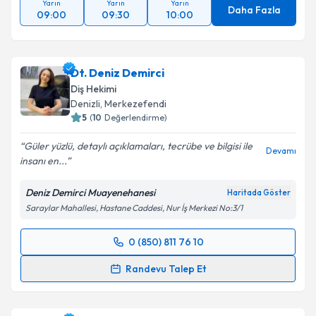
Yarın
Yarın
Yarın
Daha Fazla
09:00
09:30
10:00
Dt. Deniz Demirci
Diş Hekimi
Denizli
, Merkezefendi
5
(
10
Değerlendirme)
Güler yüzlü, detaylı açıklamaları, tecrübe ve bilgisi ile
Devamı
insanı en...
Deniz Demirci Muayenehanesi
Haritada Göster
Saraylar Mahallesi, Hastane Caddesi, Nur İş Merkezi No:3/1
0 (850) 811 76 10
Randevu Takvimi Talebi
Randevu Talep Et
Dt. Deniz Demirci
için randevu takvimi talebi
oluşturun. Size bu uzmandan randevu almanız için bir