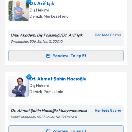
Dt. Arif Işık
takvim hazırlandığında e-posta ile bilgilendireceğiz.
Diş Hekimi
E-posta Adresiniz
Denizli
, Merkezefendi
Ünlü Akademi Diş Polikliniği/Dt. Arif Işık
Haritada Göster
Sırakapılar, 506. Sk. No:12, 20010
Kişisel verilerimin işlenmesine ilişkin
Aydınlatma
Metni
'ni okudum ve kişisel verilerimin belirtilen
Randevu Talep Et
kapsamda işlenmesini kabul ediyorum.
Randevu Takvimi Talebi
Takvim Talebini Gönder
Dt. Arif Işık
için randevu takvimi talebi oluşturun. Size
Dt. Ahmet Şahin Hacıoğlu
bu uzmandan randevu almanız için bir takvim
Diş Hekimi
hazırlandığında e-posta ile bilgilendireceğiz.
Denizli
, Pamukkale
E-posta Adresiniz
Dt. Ahmet Şahin Hacıoğlu Muayenehanesi
Haritada Göster
Kınıklı Mahallesi 6027 Sokak No:19 Daire:4
Kişisel verilerimin işlenmesine ilişkin
Aydınlatma
Randevu Talep Et