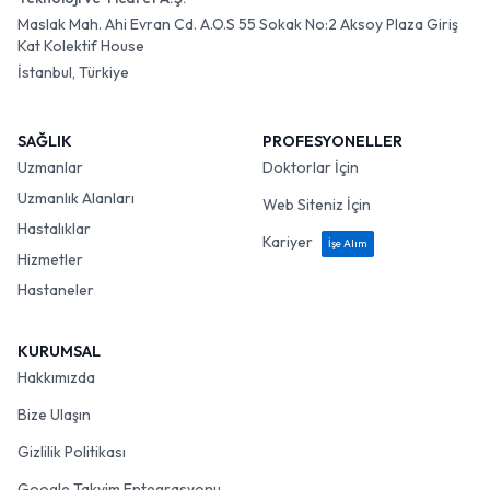
Maslak Mah. Ahi Evran Cd. A.O.S 55 Sokak No:2 Aksoy Plaza Giriş
Kat Kolektif House
İstanbul, Türkiye
SAĞLIK
PROFESYONELLER
Uzmanlar
Doktorlar İçin
Uzmanlık Alanları
Web Siteniz İçin
Hastalıklar
Kariyer
İşe Alım
Hizmetler
Hastaneler
KURUMSAL
Hakkımızda
Bize Ulaşın
Gizlilik Politikası
Google Takvim Entegrasyonu