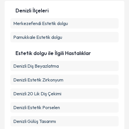
Denizli İlçeleri
Kişisel verilerimin işlenmesine ilişkin
Aydınlatma
Merkezefendi
Metni
'ni okudum ve kişisel verilerimin belirtilen
Estetik dolgu
kapsamda işlenmesini kabul ediyorum.
Pamukkale
Estetik dolgu
Takvim Talebini Gönder
Estetik dolgu ile İlgili Hastalıklar
Denizli Diş Beyazlatma
Denizli Estetik Zirkonyum
Denizli 20 Lik Diş Çekimi
Denizli Estetik Porselen
Denizli Gülüş Tasarımı