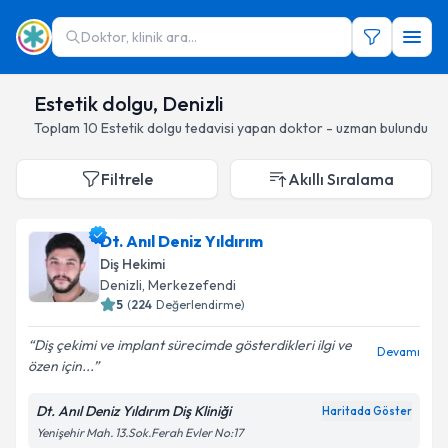
Doktor, klinik ara...
Estetik dolgu, Denizli
Toplam
10
Estetik dolgu
tedavisi yapan doktor - uzman bulundu
Filtrele
Akıllı Sıralama
Dt. Anıl Deniz Yıldırım
Diş Hekimi
Denizli
, Merkezefendi
5
(
224
Değerlendirme)
Diş çekimi ve implant sürecimde gösterdikleri ilgi ve
Devamı
özen için...
Dt. Anıl Deniz Yıldırım Diş Kliniği
Haritada Göster
Yenişehir Mah. 13.Sok.Ferah Evler No:17