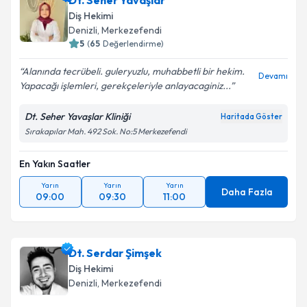
Dt. Seher Yavaşlar
Diş Hekimi
Denizli
, Merkezefendi
5
(
65
Değerlendirme)
Alanında tecrübeli. guleryuzlu, muhabbetli bir hekim.
Devamı
Yapacağı işlemleri, gerekçeleriyle anlayacaginiz...
Dt. Seher Yavaşlar Kliniği
Haritada Göster
Sırakapılar Mah. 492 Sok. No:5 Merkezefendi
En Yakın Saatler
Yarın
Yarın
Yarın
Daha Fazla
09:00
09:30
11:00
Dt. Serdar Şimşek
Diş Hekimi
Denizli
, Merkezefendi