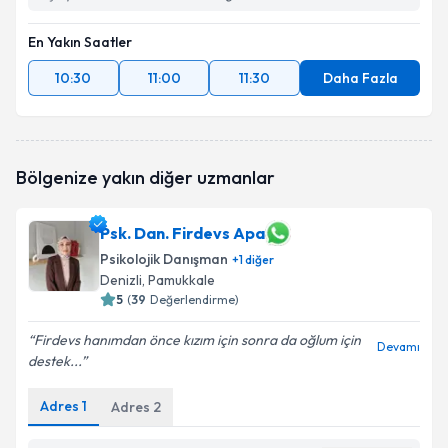
En Yakın Saatler
10:30
11:00
11:30
Daha Fazla
Bölgenize yakın diğer uzmanlar
Psk. Dan. Firdevs Apa
Psikolojik Danışman
+
1
diğer
Denizli
, Pamukkale
5
(
39
Değerlendirme)
Firdevs hanımdan önce kızım için sonra da oğlum için
Devamı
destek...
Adres
1
Adres
2