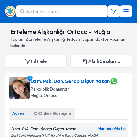
Doktor, klinik ara...
Erteleme Alışkanlığı, Ortaca - Muğla
Toplam
2
Erteleme Alışkanlığı
tedavisi yapan doktor - uzman
bulundu
Filtrele
Akıllı Sıralama
Uzm. Psk. Dan. Serap Olgun Yazan
Psikolojik Danışman
Muğla
, Ortaca
Adres
1
Online Görüşme
Uzm. Psk. Dan. Serap Olgun Yazan
Haritada Göster
Beşköprü Mahallesi Halil İbrahim Tolga Caddesi No:5A