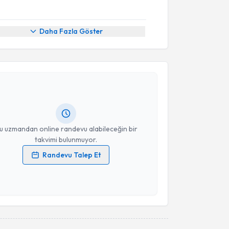
Daha Fazla Göster
akvimi Talebi
Beste Taş
için randevu takvimi talebi oluşturun. Size
 randevu almanız için bir takvim hazırlandığında e-
lgilendireceğiz.
resiniz
u uzmandan online randevu alabileceğin bir
takvimi bulunmuyor.
Randevu Talep Et
 verilerimin işlenmesine ilişkin
Aydınlatma Metni
'ni
 ve kişisel verilerimin belirtilen kapsamda
esini kabul ediyorum.
Takvim Talebini Gönder