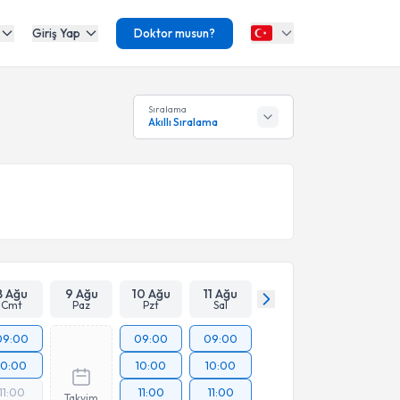
Giriş Yap
Doktor musun?
Sıralama
Akıllı Sıralama
8 Ağu
9 Ağu
10 Ağu
11 Ağu
Cmt
Paz
Pzt
Sal
09:00
09:00
09:00
10:00
10:00
10:00
11:00
11:00
11:00
Takvim