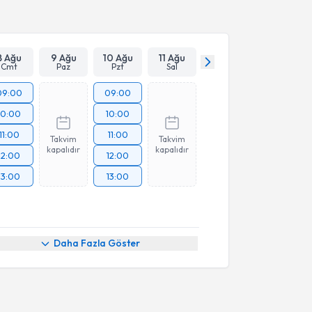
8 Ağu
9 Ağu
10 Ağu
11 Ağu
Cmt
Paz
Pzt
Sal
09:00
09:00
10:00
10:00
11:00
11:00
Takvim
Takvim
kapalıdır
kapalıdır
12:00
12:00
13:00
13:00
Daha Fazla Göster