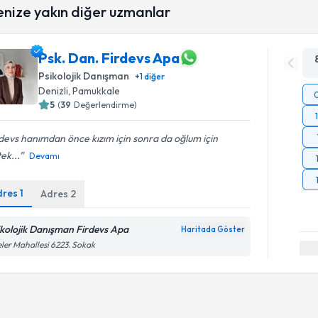
enize yakın diğer uzmanlar
Psk. Dan. Firdevs Apa
Psikolojik Danışman
+
1
diğer
Denizli
, Pamukkale
5
(
39
Değerlendirme)
devs hanımdan önce kızım için sonra da oğlum için
ek...
Devamı
dres
1
Adres
2
ikolojik Danışman Firdevs Apa
Haritada Göster
eler Mahallesi 6223. Sokak