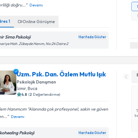
rliliği doğru...
Devamı
dres
1
Online Görüşme
mir Sima Psikoloji
Haritada Göster
ariye Mah. Zübeyde Hanım, No:24 Daire:2
Uzm. Psk. Dan. Özlem Mutlu Işık
Psikolojik Danışman
İzmir
, Buca
4.8
(
2
Değerlendirme)
lem Hanımcım “Alanında çok profesyonel, sakin ve güven
ka
n...
Devamı
ikohealing Psikoloji
Haritada Göster