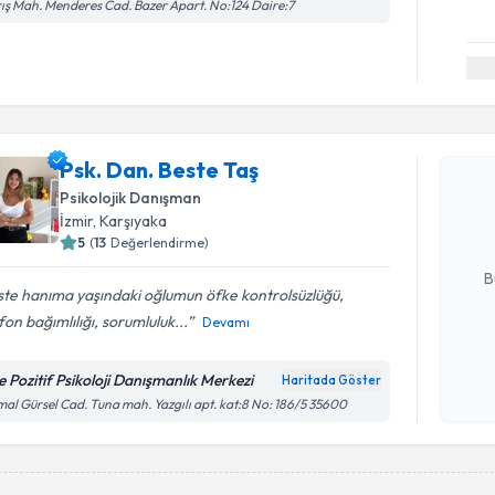
ış Mah. Menderes Cad. Bazer Apart. No:124 Daire:7
Randevu T
Psk. Dan. 
Psk. Dan. Beste Taş
bu uzmandan
Psikolojik Danışman
posta ile bi
İzmir
, Karşıyaka
5
(
13
Değerlendirme)
E-posta Ad
B
te hanıma yaşındaki oğlumun öfke kontrolsüzlüğü,
fon bağımlılığı, sorumluluk...
Devamı
Kişisel
okudum
e Pozitif Psikoloji Danışmanlık Merkezi
Haritada Göster
işlenm
al Gürsel Cad. Tuna mah. Yazgılı apt. kat:8 No: 186/5 35600