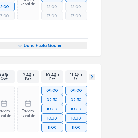
kapalıdır
12:00
12:00
12:00
13:00
13:00
13:00
Daha Fazla Göster
8 Ağu
9 Ağu
10 Ağu
11 Ağu
Cmt
Paz
Pzt
Sal
09:00
09:00
09:30
09:30
10:00
10:00
Takvim
Takvim
palıdır
kapalıdır
10:30
10:30
11:00
11:00