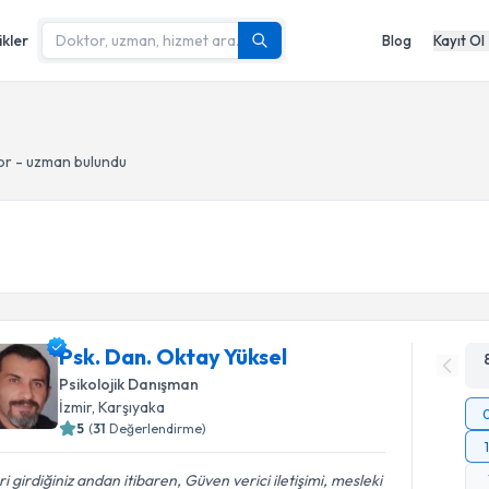
ikler
Blog
Kayıt Ol
or - uzman bulundu
Psk. Dan. Oktay Yüksel
Psikolojik Danışman
İzmir
, Karşıyaka
5
(
31
Değerlendirme)
ri girdiğiniz andan itibaren, Güven verici iletişimi, mesleki