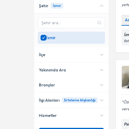
yete
Şehir
İzmir
Online danışmanlık sunan
uzmanları göster
A
Sadece
İzmir
bölgesinde
uzman ara
İz
İzmir
Bah
İlçe
Yakınımda Ara
Branşlar
Konumuma yakın uzmanları
Karşıyaka
göster
Buca
İlgi Alanları
Erteleme Alışkanlığı
Öz
vere
Hizmetler
Psikolojik Danışman
Ps