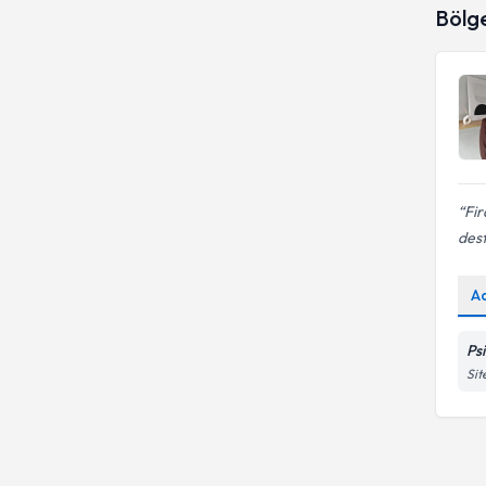
Bölg
Fir
dest
A
Ps
Sit