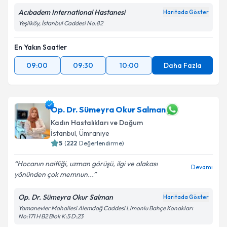
Acıbadem International Hastanesi
Haritada Göster
Yeşilköy, İstanbul Caddesi No:82
En Yakın Saatler
09:00
09:30
10:00
Daha Fazla
Op. Dr. Sümeyra Okur Salman
Kadın Hastalıkları ve Doğum
İstanbul
, Ümraniye
5
(
222
Değerlendirme)
Hocanın naifliği, uzman görüşü, ilgi ve alakası
Devamı
yönünden çok memnun...
Op. Dr. Sümeyra Okur Salman
Haritada Göster
Yamanevler Mahallesi Alemdağ Caddesi Limonlu Bahçe Konakları
No:171 H B2 Blok K:5 D:23