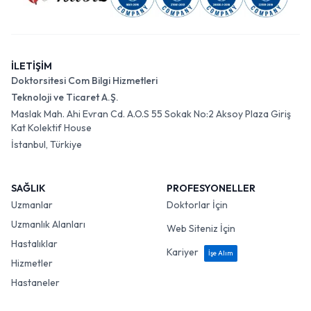
İLETİŞİM
Doktorsitesi Com Bilgi Hizmetleri
Teknoloji ve Ticaret A.Ş.
Maslak Mah. Ahi Evran Cd. A.O.S 55 Sokak No:2 Aksoy Plaza Giriş
Kat Kolektif House
İstanbul, Türkiye
SAĞLIK
PROFESYONELLER
Uzmanlar
Doktorlar İçin
Uzmanlık Alanları
Web Siteniz İçin
Hastalıklar
Kariyer
İşe Alım
Hizmetler
Hastaneler