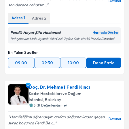
Devamı
son derece rahatsız...
Adres
1
Adres
2
Pendik Hayat Şifa Hastanesi
Haritada Göster
Bahçelievler Mah. Aydınlı Yolu Cad. Zıpkın Sok. No:10 Pendik/İstanbul
En Yakın Saatler
09:00
09:30
10:00
Daha Fazla
Doç. Dr. Mehmet Ferdi Kıncı
Kadın Hastalıkları ve Doğum
İstanbul
, Bakırköy
5
(
8
Değerlendirme)
Hamileliğimi öğrendiğim andan doğuma kadar geçen
Devamı
süreç boyunca Ferdi Bey...