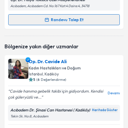
Acıbadem, Acıbadem Cd. No:167 Kat:4 Daire:4, 34718
Randevu Talep Et
Randevu Takvimi Talebi
Op. Dr. Hülya Toklucu
için randevu takvimi talebi
Bölgenize yakın diğer uzmanlar
oluşturun. Size bu uzmandan randevu almanız için bir
takvim hazırlandığında e-posta ile bilgilendireceğiz.
Op. Dr. Cavide Ali
E-posta Adresiniz
Kadın Hastalıkları ve Doğum
İstanbul
, Kadıköy
5
(
6
Değerlendirme)
Cavide hanıma gebelik takibi için gidiyordum. Kendisi
Kişisel verilerimin işlenmesine ilişkin
Aydınlatma
Devamı
çok güleryüzlü ve...
Metni
'ni okudum ve kişisel verilerimin belirtilen
kapsamda işlenmesini kabul ediyorum.
Acıbadem Dr. Şinasi Can Hastanesi ( Kadıköy)
Haritada Göster
Tekin Sk. No:8, Acıbadem
Takvim Talebini Gönder