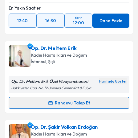
En Yakın Saatler
Yarın
12:40
16:30
Daha Fazla
12:00
Op. Dr. Meltem Erik
Kadın Hastalıkları ve Doğum
İstanbul
, Şişli
Op. Dr. Meltem Erik Özel Muayenehanesi
Haritada Göster
Hakkıyeten Cad. No:19 Unimed Center Kat:8 Fulya
Randevu Talep Et
Randevu Takvimi Talebi
Op. Dr. Meltem Erik
için randevu takvimi talebi
Op. Dr. Şakir Volkan Erdoğan
oluşturun. Size bu uzmandan randevu almanız için bir
Kadın Hastalıkları ve Doğum