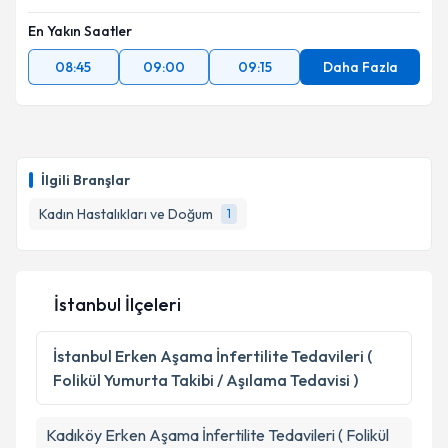
En Yakın Saatler
Kişisel verilerimin işlenmesine ilişkin
Aydınlatma
Metni
'ni okudum ve kişisel verilerimin belirtilen
08:45
09:00
09:15
Daha Fazla
kapsamda işlenmesini kabul ediyorum.
Takvim Talebini Gönder
İlgili Branşlar
Kadın Hastalıkları ve Doğum
1
İstanbul İlçeleri
İstanbul
Erken Aşama İnfertilite Tedavileri (
Folikül Yumurta Takibi / Aşılama Tedavisi )
Kadıköy
Erken Aşama İnfertilite Tedavileri ( Folikül