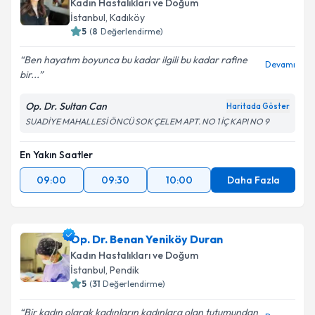
Kadın Hastalıkları ve Doğum
İstanbul
, Kadıköy
5
(
8
Değerlendirme)
Ben hayatım boyunca bu kadar ilgili bu kadar rafine
Devamı
bir...
Op. Dr. Sultan Can
Haritada Göster
SUADİYE MAHALLESİ ÖNCÜ SOK ÇELEM APT. NO 1 İÇ KAPI NO 9
En Yakın Saatler
09:00
09:30
10:00
Daha Fazla
Op. Dr. Benan Yeniköy Duran
Kadın Hastalıkları ve Doğum
İstanbul
, Pendik
5
(
31
Değerlendirme)
Bir kadın olarak kadınların kadınlara olan tutumundan