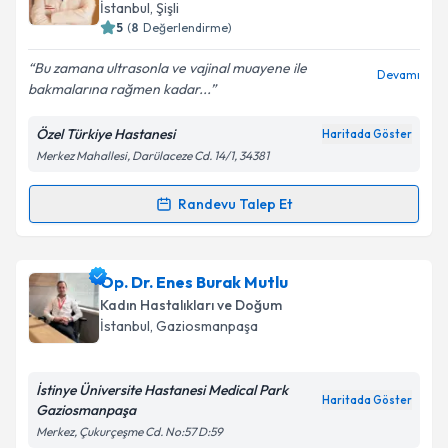
takvim hazırlandığında e-posta ile bilgilendireceğiz.
İstanbul
, Şişli
5
(
8
Değerlendirme)
E-posta Adresiniz
Bu zamana ultrasonla ve vajinal muayene ile
Devamı
bakmalarına rağmen kadar...
Özel Türkiye Hastanesi
Haritada Göster
Kişisel verilerimin işlenmesine ilişkin
Aydınlatma
Merkez Mahallesi, Darülaceze Cd. 14/1, 34381
Metni
'ni okudum ve kişisel verilerimin belirtilen
kapsamda işlenmesini kabul ediyorum.
Randevu Talep Et
Randevu Takvimi Talebi
Takvim Talebini Gönder
Op. Dr. Şakir Volkan Erdoğan
için randevu takvimi
Op. Dr. Enes Burak Mutlu
talebi oluşturun. Size bu uzmandan randevu almanız
Kadın Hastalıkları ve Doğum
için bir takvim hazırlandığında e-posta ile
İstanbul
, Gaziosmanpaşa
bilgilendireceğiz.
E-posta Adresiniz
İstinye Üniversite Hastanesi Medical Park
Haritada Göster
Gaziosmanpaşa
Merkez, Çukurçeşme Cd. No:57 D:59