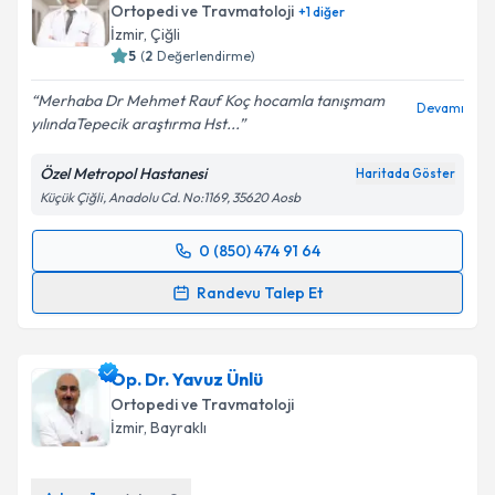
Ortopedi ve Travmatoloji
+
1
diğer
E-posta Adresiniz
İzmir
, Çiğli
5
(
2
Değerlendirme)
Merhaba Dr Mehmet Rauf Koç hocamla tanışmam
Devamı
yılındaTepecik araştırma Hst...
Kişisel verilerimin işlenmesine ilişkin
Aydınlatma
Metni
'ni okudum ve kişisel verilerimin belirtilen
Özel Metropol Hastanesi
Haritada Göster
kapsamda işlenmesini kabul ediyorum.
Küçük Çiğli, Anadolu Cd. No:1169, 35620 Aosb
Takvim Talebini Gönder
0 (850) 474 91 64
Randevu Takvimi Talebi
Randevu Talep Et
Op. Dr. Mehmet Rauf Koç
için randevu takvimi talebi
oluşturun. Size bu uzmandan randevu almanız için bir
Op. Dr. Yavuz Ünlü
takvim hazırlandığında e-posta ile bilgilendireceğiz.
Ortopedi ve Travmatoloji
E-posta Adresiniz
İzmir
, Bayraklı