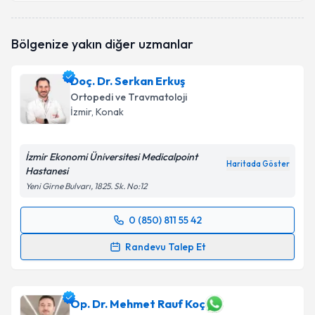
Op. Dr. Mustafa Özcan
için randevu takvimi talebi
oluşturun. Size bu uzmandan randevu almanız için bir
takvim hazırlandığında e-posta ile bilgilendireceğiz.
Bölgenize yakın diğer uzmanlar
E-posta Adresiniz
Doç. Dr. Serkan Erkuş
Ortopedi ve Travmatoloji
İzmir
, Konak
Kişisel verilerimin işlenmesine ilişkin
Aydınlatma
Metni
'ni okudum ve kişisel verilerimin belirtilen
İzmir Ekonomi Üniversitesi Medicalpoint
kapsamda işlenmesini kabul ediyorum.
Haritada Göster
Hastanesi
Yeni Girne Bulvarı, 1825. Sk. No:12
Takvim Talebini Gönder
0 (850) 811 55 42
Randevu Takvimi Talebi
Randevu Talep Et
Doç. Dr. Serkan Erkuş
için randevu takvimi talebi
oluşturun. Size bu uzmandan randevu almanız için bir
takvim hazırlandığında e-posta ile bilgilendireceğiz.
Op. Dr. Mehmet Rauf Koç