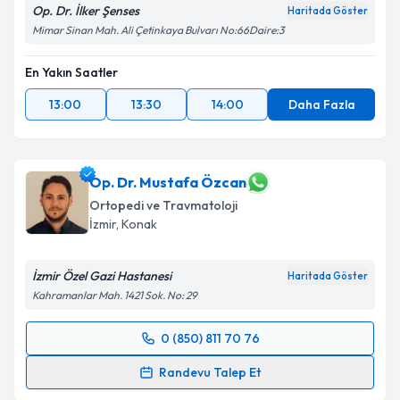
Op. Dr. İlker Şenses
Haritada Göster
Mimar Sinan Mah. Ali Çetinkaya Bulvarı No:66Daire:3
En Yakın Saatler
13:00
13:30
14:00
Daha Fazla
Op. Dr. Mustafa Özcan
Ortopedi ve Travmatoloji
İzmir
, Konak
İzmir Özel Gazi Hastanesi
Haritada Göster
Kahramanlar Mah. 1421 Sok. No: 29
0 (850) 811 70 76
Randevu Takvimi Talebi
Randevu Talep Et