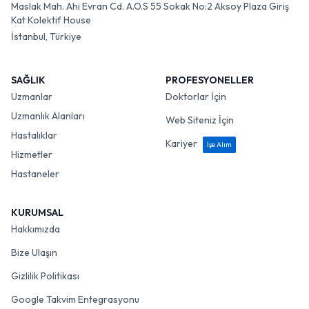
Maslak Mah. Ahi Evran Cd. A.O.S 55 Sokak No:2 Aksoy Plaza Giriş
Kat Kolektif House
İstanbul, Türkiye
SAĞLIK
PROFESYONELLER
Uzmanlar
Doktorlar İçin
Uzmanlık Alanları
Web Siteniz İçin
Hastalıklar
Kariyer
İşe Alım
Hizmetler
Hastaneler
KURUMSAL
Hakkımızda
Bize Ulaşın
Gizlilik Politikası
Google Takvim Entegrasyonu