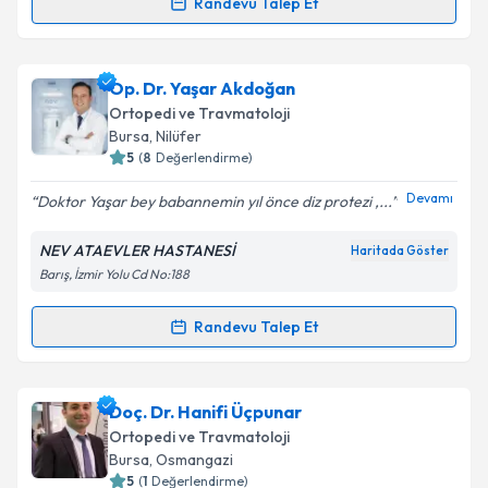
Randevu Talep Et
kapsamda işlenmesini kabul ediyorum.
Randevu Takvimi Talebi
Takvim Talebini Gönder
Op. Dr. Hakan Dülger
için randevu takvimi talebi
Op. Dr. Yaşar Akdoğan
oluşturun. Size bu uzmandan randevu almanız için bir
Ortopedi ve Travmatoloji
takvim hazırlandığında e-posta ile bilgilendireceğiz.
Bursa
, Nilüfer
5
(
8
Değerlendirme)
E-posta Adresiniz
Devamı
Doktor Yaşar bey babannemin yıl önce diz protezi ,...
NEV ATAEVLER HASTANESİ
Haritada Göster
Barış, İzmir Yolu Cd No:188
Kişisel verilerimin işlenmesine ilişkin
Aydınlatma
Metni
'ni okudum ve kişisel verilerimin belirtilen
kapsamda işlenmesini kabul ediyorum.
Randevu Talep Et
Randevu Takvimi Talebi
Takvim Talebini Gönder
Op. Dr. Yaşar Akdoğan
için randevu takvimi talebi
Doç. Dr. Hanifi Üçpunar
oluşturun. Size bu uzmandan randevu almanız için bir
Ortopedi ve Travmatoloji
takvim hazırlandığında e-posta ile bilgilendireceğiz.
Bursa
, Osmangazi
5
(
1
Değerlendirme)