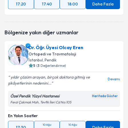
17:20
17:40
18:00
Daha Fazla
Bölgenize yakın diğer uzmanlar
Dr. Öğr. Üyesi Olcay Eren
Ortopedi ve Travmatoloji
İstanbul
, Pendik
5
(
3
Değerlendirme)
yıldır çözüm arayan, birçok doktora gitmiş ve
Devamı
şikâyetlerinin nedenini...
Özel Pendik Yüzyıl Hastanesi
Haritada Göster
Fevzi Çakmak Mah, Tevfik İleri Cd No:105
En Yakın Saatler
10 Ağu
10 Ağu
17:30
Daha Fazla