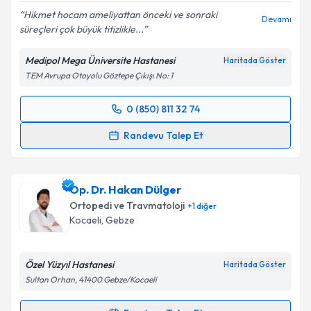
Hikmet hocam ameliyattan önceki ve sonraki
Devamı
süreçleri çok büyük titizlikle...
Medipol Mega Üniversite Hastanesi
Kişisel verilerimin işlenmesine ilişkin
Aydınlatma
Haritada Göster
Metni
'ni okudum ve kişisel verilerimin belirtilen
TEM Avrupa Otoyolu Göztepe Çıkışı No: 1
kapsamda işlenmesini kabul ediyorum.
0 (850) 811 32 74
Randevu Takvimi Talebi
Takvim Talebini Gönder
Randevu Talep Et
Op. Dr. Hikmet Çetin
için randevu takvimi talebi
oluşturun. Size bu uzmandan randevu almanız için bir
Op. Dr. Hakan Dülger
takvim hazırlandığında e-posta ile bilgilendireceğiz.
Ortopedi ve Travmatoloji
+
1
diğer
E-posta Adresiniz
Kocaeli
, Gebze
Özel Yüzyıl Hastanesi
Haritada Göster
Sultan Orhan, 41400 Gebze/Kocaeli
Kişisel verilerimin işlenmesine ilişkin
Aydınlatma
Metni
'ni okudum ve kişisel verilerimin belirtilen