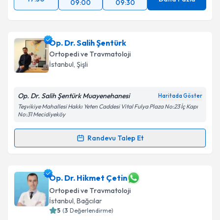
09:00
09:30
Op. Dr. Salih Şentürk
Ortopedi ve Travmatoloji
İstanbul
, Şişli
Op. Dr. Salih Şentürk Muayenehanesi
Haritada Göster
Teşvikiye Mahallesi Hakkı Yeten Caddesi Vital Fulya Plaza No:23 İç Kapı
No:31 Mecidiyeköy
Randevu Talep Et
Randevu Takvimi Talebi
Op. Dr. Salih Şentürk
için randevu takvimi talebi
Op. Dr. Hikmet Çetin
oluşturun. Size bu uzmandan randevu almanız için bir
Ortopedi ve Travmatoloji
takvim hazırlandığında e-posta ile bilgilendireceğiz.
İstanbul
, Bağcılar
5
(
3
Değerlendirme)
E-posta Adresiniz