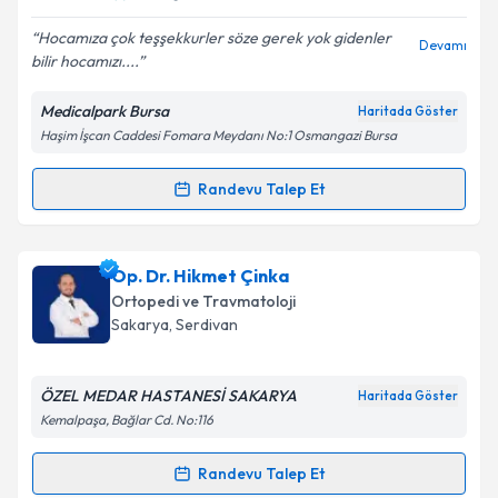
E-posta Adresiniz
Hocamıza çok teşşekkurler söze gerek yok gidenler
Devamı
bilir hocamızı....
Medicalpark Bursa
Haritada Göster
Kişisel verilerimin işlenmesine ilişkin
Aydınlatma
Haşim İşcan Caddesi Fomara Meydanı No:1 Osmangazi Bursa
Metni
'ni okudum ve kişisel verilerimin belirtilen
kapsamda işlenmesini kabul ediyorum.
Randevu Talep Et
Randevu Takvimi Talebi
Takvim Talebini Gönder
Doç. Dr. Hanifi Üçpunar
için randevu takvimi talebi
Op. Dr. Hikmet Çinka
oluşturun. Size bu uzmandan randevu almanız için bir
Ortopedi ve Travmatoloji
takvim hazırlandığında e-posta ile bilgilendireceğiz.
Sakarya
, Serdivan
E-posta Adresiniz
ÖZEL MEDAR HASTANESİ SAKARYA
Haritada Göster
Kemalpaşa, Bağlar Cd. No:116
Kişisel verilerimin işlenmesine ilişkin
Aydınlatma
Randevu Talep Et
Randevu Takvimi Talebi
Metni
'ni okudum ve kişisel verilerimin belirtilen