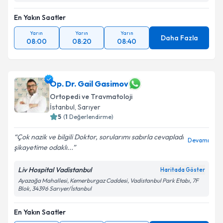
En Yakın Saatler
Yarın
Yarın
Yarın
Daha Fazla
08:00
08:20
08:40
Op. Dr. Gail Gasimov
Ortopedi ve Travmatoloji
İstanbul
, Sarıyer
5
(
1
Değerlendirme)
Çok nazik ve bilgili Doktor, sorularımı sabırla cevapladı
Devamı
şikayetime odaklı...
Liv Hospital Vadistanbul
Haritada Göster
Ayazağa Mahallesi, Kemerburgaz Caddesi, Vadistanbul Park Etabı, 7F
Blok, 34396 Sarıyer/İstanbul
En Yakın Saatler