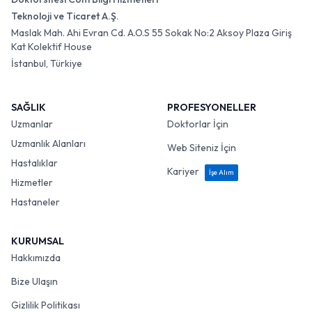
Teknoloji ve Ticaret A.Ş.
Maslak Mah. Ahi Evran Cd. A.O.S 55 Sokak No:2 Aksoy Plaza Giriş
Kat Kolektif House
İstanbul, Türkiye
SAĞLIK
PROFESYONELLER
Uzmanlar
Doktorlar İçin
Uzmanlık Alanları
Web Siteniz İçin
Hastalıklar
Kariyer
İşe Alım
Hizmetler
Hastaneler
KURUMSAL
Hakkımızda
Bize Ulaşın
Gizlilik Politikası