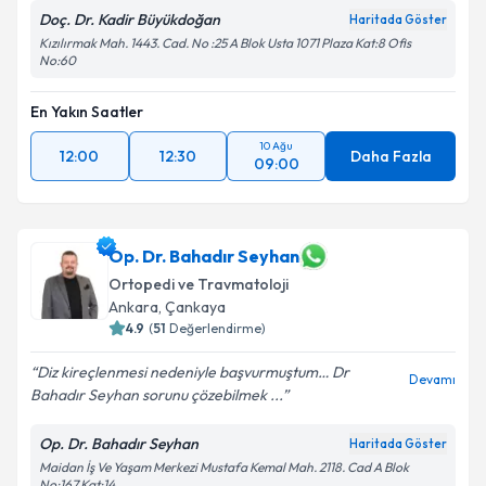
Doç. Dr. Kadir Büyükdoğan
Haritada Göster
Kızılırmak Mah. 1443. Cad. No :25 A Blok Usta 1071 Plaza Kat:8 Ofis
No:60
En Yakın Saatler
10 Ağu
12:00
12:30
Daha Fazla
09:00
Op. Dr. Bahadır Seyhan
Ortopedi ve Travmatoloji
Ankara
, Çankaya
4.9
(
51
Değerlendirme)
Diz kireçlenmesi nedeniyle başvurmuştum… Dr
Devamı
Bahadır Seyhan sorunu çözebilmek ...
Op. Dr. Bahadır Seyhan
Haritada Göster
Maidan İş Ve Yaşam Merkezi Mustafa Kemal Mah. 2118. Cad A Blok
No:167 Kat:14