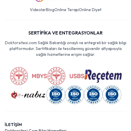
Videolar
Blog
Online Terapi
Online Diyet
SERTİFİKA VE ENTEGRASYONLAR
Doktorsitesi.com Sağlık Bakanlığı onaylı ve entegreli bir sağlık bilgi
platformudur. Sertifikaları ile tescillenmiş güvenilir altyapısıyla
sağlık hizmetlerine erişim sağlar.
İLETİŞİM
Doktorsitesi Com Bilgi Hizmetleri