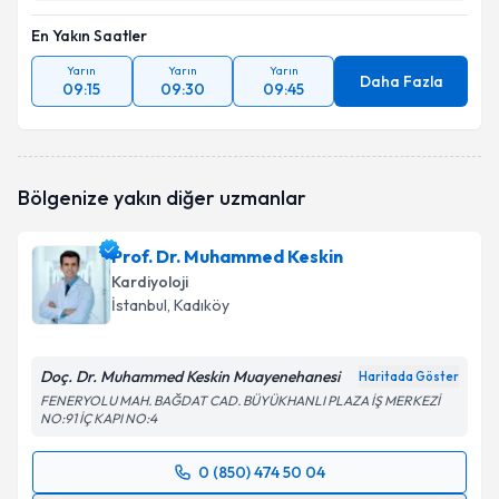
En Yakın Saatler
Yarın
Yarın
Yarın
Daha Fazla
09:15
09:30
09:45
Bölgenize yakın diğer uzmanlar
Prof. Dr. Muhammed Keskin
Kardiyoloji
İstanbul
, Kadıköy
Doç. Dr. Muhammed Keskin Muayenehanesi
Haritada Göster
FENERYOLU MAH. BAĞDAT CAD. BÜYÜKHANLI PLAZA İŞ MERKEZİ
NO:91 İÇ KAPI NO:4
0 (850) 474 50 04
Randevu Takvimi Talebi