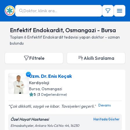
Doktor, klinik ara...
Enfektif Endokardit, Osmangazi - Bursa
Toplam
6
Enfektif Endokardit
tedavisi yapan doktor - uzman
bulundu
Filtrele
Akıllı Sıralama
Uzm. Dr. Enis Koçak
Kardiyoloji
Bursa
, Osmangazi
5
(
3
Değerlendirme)
Devamı
Çok dikkatli, saygılı ve kibar. Tavsiyeleri geçerli.
Özel Hayat Hastanesi
Haritada Göster
Elmasbahçeler, Ankara Yolu Cd No: 44, 16230