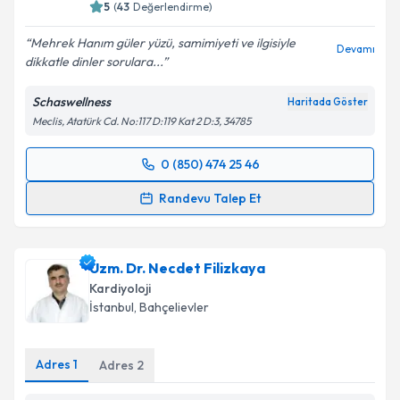
5
(
43
Değerlendirme)
Mehrek Hanım güler yüzü, samimiyeti ve ilgisiyle
Devamı
dikkatle dinler sorulara...
Kişisel verilerimin işlenmesine ilişkin
Aydınlatma
Metni
'ni okudum ve kişisel verilerimin belirtilen
Schaswellness
Haritada Göster
kapsamda işlenmesini kabul ediyorum.
Meclis, Atatürk Cd. No:117 D:119 Kat 2 D:3, 34785
Takvim Talebini Gönder
0 (850) 474 25 46
Randevu Takvimi Talebi
Randevu Talep Et
Uzm. Dr. Mehrek Bahramishad
için randevu takvimi
talebi oluşturun. Size bu uzmandan randevu almanız
Uzm. Dr. Necdet Filizkaya
için bir takvim hazırlandığında e-posta ile
bilgilendireceğiz.
Kardiyoloji
İstanbul
, Bahçelievler
E-posta Adresiniz
Adres
1
Adres
2