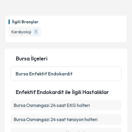
Takvim Talebini Gönder
Prof. Dr. Mustafa Feridun Koşar
için randevu
takvimi talebi oluşturun. Size bu uzmandan randevu
İlgili Branşlar
almanız için bir takvim hazırlandığında e-posta ile
bilgilendireceğiz.
Kardiyoloji
1
E-posta Adresiniz
Bursa İlçeleri
Kişisel verilerimin işlenmesine ilişkin
Aydınlatma
Bursa
Enfektif Endokardit
Metni
'ni okudum ve kişisel verilerimin belirtilen
kapsamda işlenmesini kabul ediyorum.
Enfektif Endokardit ile İlgili Hastalıklar
Takvim Talebini Gönder
Bursa Osmangazi 24 saat EKG holteri
Bursa Osmangazi 24 saat tansiyon holteri