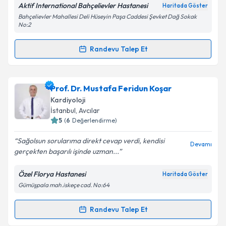
Aktif International Bahçelievler Hastanesi
Kişisel verilerimin işlenmesine ilişkin
Aydınlatma
Haritada Göster
Metni
'ni okudum ve kişisel verilerimin belirtilen
Bahçelievler Mahallesi Deli Hüseyin Paşa Caddesi Şevket Dağ Sokak
No:2
kapsamda işlenmesini kabul ediyorum.
Randevu Talep Et
Randevu Takvimi Talebi
Takvim Talebini Gönder
Uzm. Dr. Necdet Filizkaya
için randevu takvimi
Prof. Dr. Mustafa Feridun Koşar
talebi oluşturun. Size bu uzmandan randevu almanız
Kardiyoloji
için bir takvim hazırlandığında e-posta ile
İstanbul
, Avcılar
bilgilendireceğiz.
5
(
6
Değerlendirme)
E-posta Adresiniz
Sağolsun sorularıma direkt cevap verdi, kendisi
Devamı
gerçekten başarılı işinde uzman...
Özel Florya Hastanesi
Haritada Göster
Gümüşpala mah.iskeçe cad. No:64
Kişisel verilerimin işlenmesine ilişkin
Aydınlatma
Metni
'ni okudum ve kişisel verilerimin belirtilen
kapsamda işlenmesini kabul ediyorum.
Randevu Talep Et
Randevu Takvimi Talebi