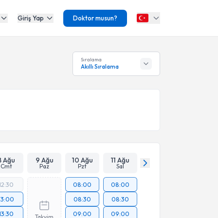
Giriş Yap
Doktor musun?
Sıralama
Akıllı Sıralama
8 Ağu
9 Ağu
10 Ağu
11 Ağu
Cmt
Paz
Pzt
Sal
12:30
08:00
08:00
13:00
08:30
08:30
13:30
09:00
09:00
Takvim