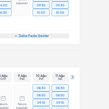
kapalıdır
14:00
09:30
09:30
14:30
10:00
10:00
Daha Fazla Göster
8 Ağu
9 Ağu
10 Ağu
11 Ağu
Cmt
Paz
Pzt
Sal
08:30
08:30
08:50
08:50
09:10
09:10
Takvim
Takvim
palıdır
kapalıdır