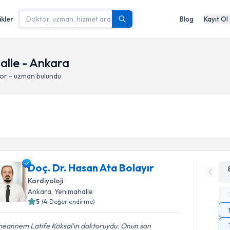
ikler
Blog
Kayıt Ol
alle - Ankara
tor - uzman bulundu
Doç. Dr. Hasan Ata Bolayır
Kardiyoloji
Ankara
, Yenimahalle
5
(
4
Değerlendirme)
eannem Latife Köksal'ın doktoruydu. Onun son