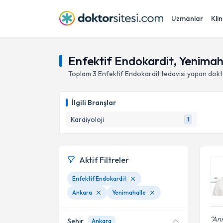
Uzmanlar
Klin
Enfektif Endokardit, Yenimah
Toplam
3
Enfektif Endokardit
tedavisi yapan dok
İlgili Branşlar
Kardiyoloji
1
Aktif Filtreler
Enfektif Endokardit
Ankara
Yenimahalle
Ann
Şehir
Ankara