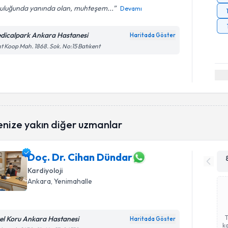
culuğunda yanında olan, muhteşem...
Devamı
dicalpark Ankara Hastanesi
Haritada Göster
t Koop Mah. 1868. Sok. No:15 Batıkent
enize yakın diğer uzmanlar
Doç. Dr. Cihan Dündar
Kardiyoloji
Ankara
, Yenimahalle
el Koru Ankara Hastanesi
Haritada Göster
ka