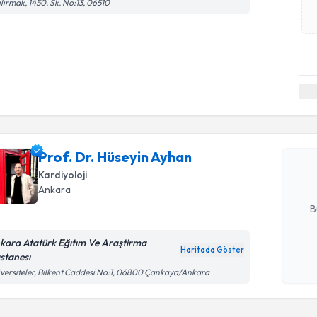
ılırmak, 1450. Sk. No:13, 06510
Randevu T
Prof. Dr. 
Size bu uzm
Prof. Dr. Hüseyin Ayhan
hazırlandığ
Kardiyoloji
Ankara
E-posta Ad
B
kara Atatürk Eğıtım Ve Araştirma
Haritada Göster
stanesı
Kişisel
versiteler, Bilkent Caddesi No:1, 06800 Çankaya/Ankara
okudum
işlenm