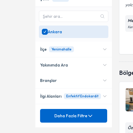
yol
Me
Ken
Ankara
İlçe
Yenimahalle
Yakınımda Ara
Bölg
Branşlar
Konumuma yakın uzmanları
Çankaya
göster
Yenimahalle
İlgi Alanları
Enfektif Endokardit
Mezuniyet
Kardiyoloji
Daha Fazla Filtre
Öz
Uzmanlık Alınan Kurum
24 saat EKG holteri