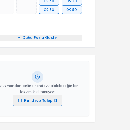
09:30
09:30
09:50
09:50
akvimi Talebi
Daha Fazla Göster
Hüseyin Ayhan
için randevu takvimi talebi oluşturun.
andan randevu almanız için bir takvim
ında e-posta ile bilgilendireceğiz.
resiniz
u uzmandan online randevu alabileceğin bir
takvimi bulunmuyor.
Randevu Talep Et
 verilerimin işlenmesine ilişkin
Aydınlatma Metni
'ni
 ve kişisel verilerimin belirtilen kapsamda
esini kabul ediyorum.