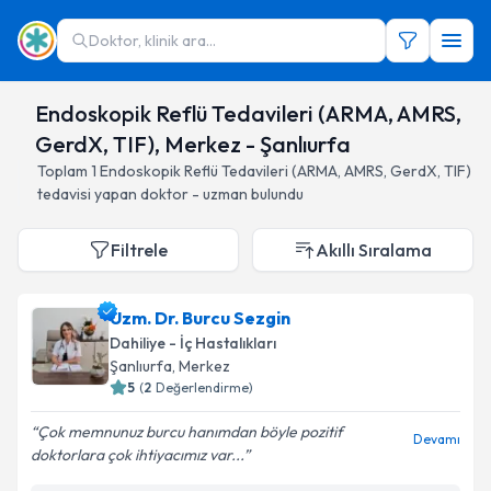
Doktor, klinik ara...
Endoskopik Reflü Tedavileri (ARMA, AMRS,
GerdX, TIF), Merkez - Şanlıurfa
Toplam
1
Endoskopik Reflü Tedavileri (ARMA, AMRS, GerdX, TIF)
tedavisi yapan doktor - uzman bulundu
Filtrele
Akıllı Sıralama
Uzm. Dr. Burcu Sezgin
Dahiliye - İç Hastalıkları
Şanlıurfa
, Merkez
5
(
2
Değerlendirme)
Çok memnunuz burcu hanımdan böyle pozitif
Devamı
doktorlara çok ihtiyacımız var...