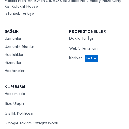
Maslak Mah. Ahi Evran Cd. A.O.S 55 Sokak No:2 Aksoy Plaza Giriş
Kat Kolektif House
İstanbul, Türkiye
SAĞLIK
PROFESYONELLER
Uzmanlar
Doktorlar İçin
Uzmanlık Alanları
Web Siteniz İçin
Hastalıklar
Kariyer
İşe Alım
Hizmetler
Hastaneler
KURUMSAL
Hakkımızda
Bize Ulaşın
Gizlilik Politikası
Google Takvim Entegrasyonu