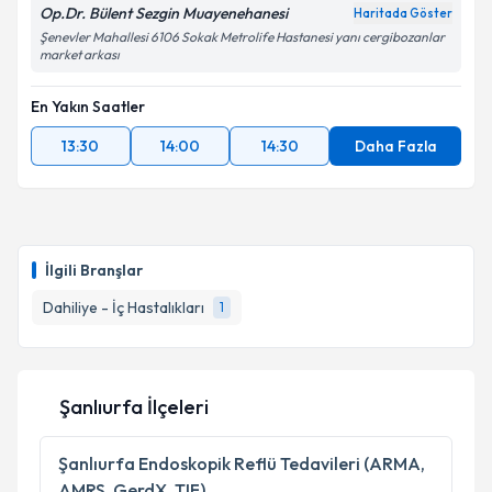
Op.Dr. Bülent Sezgin Muayenehanesi
Haritada Göster
Şenevler Mahallesi 6106 Sokak Metrolife Hastanesi yanı cergibozanlar
market arkası
En Yakın Saatler
13:30
14:00
14:30
Daha Fazla
İlgili Branşlar
Dahiliye - İç Hastalıkları
1
Şanlıurfa İlçeleri
Şanlıurfa
Endoskopik Reflü Tedavileri (ARMA,
AMRS, GerdX, TIF)