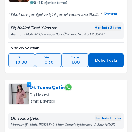
5
(
1
Değerlendirme)
Devamı
Tibet bey çok ilgili ve işini çok iyi yapan tecrübeli...
Diş Hekimi Tibet Yılmazer
Haritada Göster
Alsancak Mah. Ali Çetinkaya Bulv. Ülkü Apt. No:22, D:2, 35220
En Yakın Saatler
Yarın
Yarın
Yarın
Daha Fazla
10:00
10:30
11:00
Dt. Tuana Çetin
Diş Hekimi
İzmir
, Bayraklı
Dt. Tuana Çetin
Haritada Göster
Mansuroğlu Mah. 1593/1 Sok. Lider Centrio İş Merkezi , A Blok NO:2D