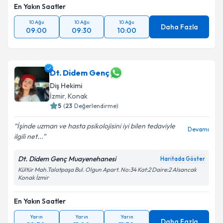
En Yakın Saatler
10 Ağu
10 Ağu
10 Ağu
Daha Fazla
09:00
09:30
10:00
Dt. Didem Genç
Diş Hekimi
İzmir
, Konak
5
(
23
Değerlendirme)
İşinde uzman ve hasta psikolojisini iyi bilen tedaviyle
Devamı
ilgili net...
Dt. Didem Genç Muayenehanesi
Haritada Göster
Kültür Mah.Talatpaşa Bul. Olgun Apart. No:34 Kat:2 Daire:2 Alsancak
Konak İzmir
En Yakın Saatler
Yarın
Yarın
Yarın
Daha Fazla