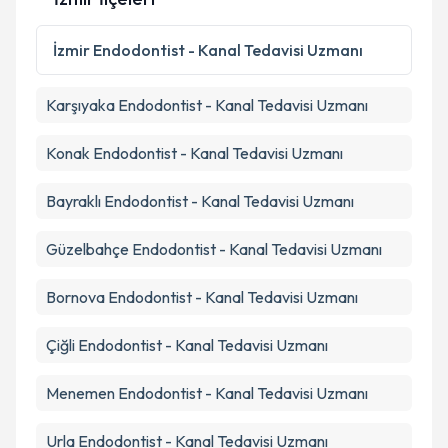
Kişisel verilerimin işlenmesine ilişkin
Aydınlatma
Metni
'ni okudum ve kişisel verilerimin belirtilen
İzmir
Endodontist - Kanal Tedavisi Uzmanı
kapsamda işlenmesini kabul ediyorum.
Karşıyaka
Endodontist - Kanal Tedavisi Uzmanı
Takvim Talebini Gönder
Konak
Endodontist - Kanal Tedavisi Uzmanı
Bayraklı
Endodontist - Kanal Tedavisi Uzmanı
Güzelbahçe
Endodontist - Kanal Tedavisi Uzmanı
Bornova
Endodontist - Kanal Tedavisi Uzmanı
Çiğli
Endodontist - Kanal Tedavisi Uzmanı
Menemen
Endodontist - Kanal Tedavisi Uzmanı
Urla
Endodontist - Kanal Tedavisi Uzmanı