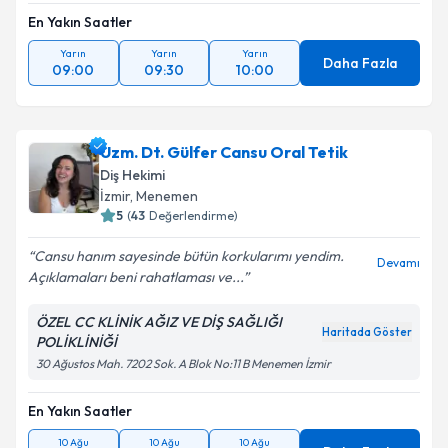
En Yakın Saatler
Yarın
Yarın
Yarın
Daha Fazla
09:00
09:30
10:00
Uzm. Dt. Gülfer Cansu Oral Tetik
Diş Hekimi
İzmir
, Menemen
5
(
43
Değerlendirme)
Cansu hanım sayesinde bütün korkularımı yendim.
Devamı
Açıklamaları beni rahatlaması ve...
ÖZEL CC KLİNİK AĞIZ VE DİŞ SAĞLIĞI
Haritada Göster
POLİKLİNİĞİ
30 Ağustos Mah. 7202 Sok. A Blok No:11 B Menemen İzmir
En Yakın Saatler
10 Ağu
10 Ağu
10 Ağu