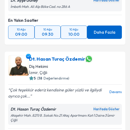
Dt. Ayşe Güney
Haritada Göster
İmbatlı Mah. Ali Alp Böke Cad. no 286 A
En Yakın Saatler
10 Ağu
10 Ağu
10 Ağu
Daha Fazla
09:00
09:30
10:00
Dt. Hasan Turaç Özdemir
Diş Hekimi
İzmir
, Çiğli
5
(
38
Değerlendirme)
Çok teşekkür ederiz kendisine güler yüzlü ve ilgiliydi
Devamı
ayrıca çok...
Dt. Hasan Turaç Özdemir
Haritada Göster
Ataşehir Mah. 8211/8. Sokak No:21 Ataç Apartmanı Kat:1 Daire:3 İzmir
Çiğli