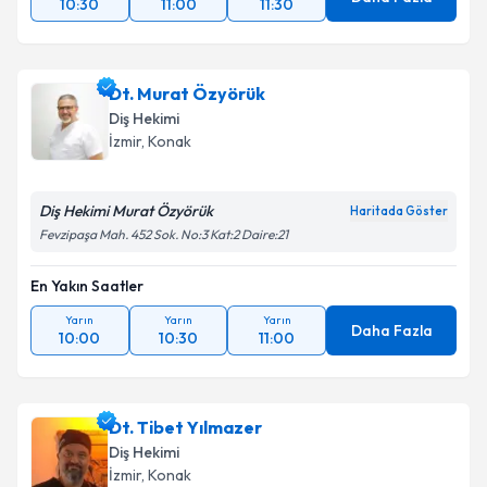
10:30
11:00
11:30
Dt. Murat Özyörük
Diş Hekimi
İzmir
, Konak
Diş Hekimi Murat Özyörük
Haritada Göster
Fevzipaşa Mah. 452 Sok. No:3 Kat:2 Daire:21
En Yakın Saatler
Yarın
Yarın
Yarın
Daha Fazla
10:00
10:30
11:00
Dt. Tibet Yılmazer
Diş Hekimi
İzmir
, Konak