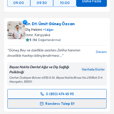
Daha Fazla
09:00
09:30
10:00
Dr. Dt. Ümit Güneş Özcan
Diş Hekimi
+
1
diğer
İzmir
, Karşıyaka
5
(
56
Değerlendirme)
Güneş Bey ve özellikle asistanı Zeliha hanımın
Devamı
öncelikle hastayı bilinçlendirmesi...
Beyaz Nokta Dental Ağız ve Diş Sağlığı
Haritada Göster
Polikliniği
Cevher Dudayev Bulvarı 6518/6 Sk. Beyaz Nokta Binası No:2 B Blok D:4
Mavişehir, 35590
0 (850) 474 45 95
Randevu Takvimi Talebi
Randevu Talep Et
Dr. Dt. Ümit Güneş Özcan
için randevu takvimi