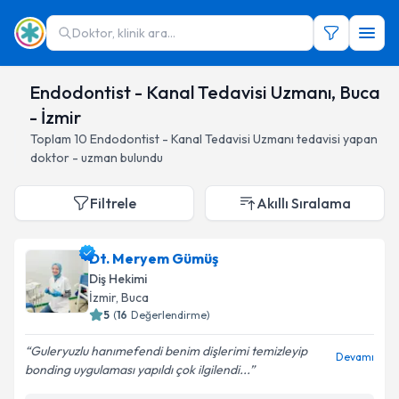
Doktor, klinik ara...
Endodontist - Kanal Tedavisi Uzmanı, Buca
- İzmir
Toplam
10
Endodontist - Kanal Tedavisi Uzmanı
tedavisi yapan
doktor - uzman bulundu
Filtrele
Akıllı Sıralama
Dt. Meryem Gümüş
Diş Hekimi
İzmir
, Buca
5
(
16
Değerlendirme)
Guleryuzlu hanımefendi benim dişlerimi temizleyip
Devamı
bonding uygulaması yapıldı çok ilgilendi...