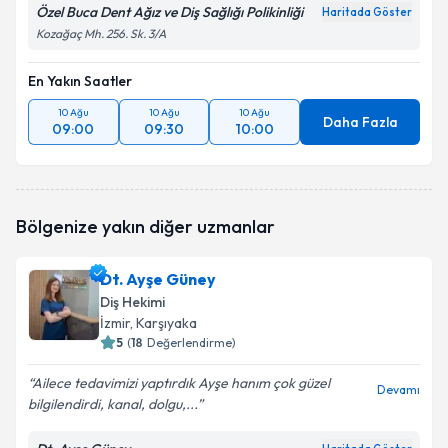
Özel Buca Dent Ağız ve Diş Sağlığı Polikinliği
Haritada Göster
Kozağaç Mh. 256. Sk. 3/A
En Yakın Saatler
10 Ağu
10 Ağu
10 Ağu
Daha Fazla
09:00
09:30
10:00
Bölgenize yakın diğer uzmanlar
Dt. Ayşe Güney
Diş Hekimi
İzmir
, Karşıyaka
5
(
18
Değerlendirme)
Ailece tedavimizi yaptırdık Ayşe hanım çok güzel
Devamı
bilgilendirdi, kanal, dolgu,...