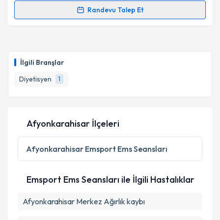
Randevu Talep Et
Randevu Takvimi Talebi
Dyt. Emine Aşkın
için randevu takvimi talebi
oluşturun. Size bu uzmandan randevu almanız için bir
İlgili Branşlar
takvim hazırlandığında e-posta ile bilgilendireceğiz.
Diyetisyen
1
E-posta Adresiniz
Afyonkarahisar İlçeleri
Kişisel verilerimin işlenmesine ilişkin
Aydınlatma
Metni
'ni okudum ve kişisel verilerimin belirtilen
Afyonkarahisar
Emsport Ems Seansları
kapsamda işlenmesini kabul ediyorum.
Emsport Ems Seansları ile İlgili Hastalıklar
Takvim Talebini Gönder
Afyonkarahisar Merkez Ağırlık kaybı