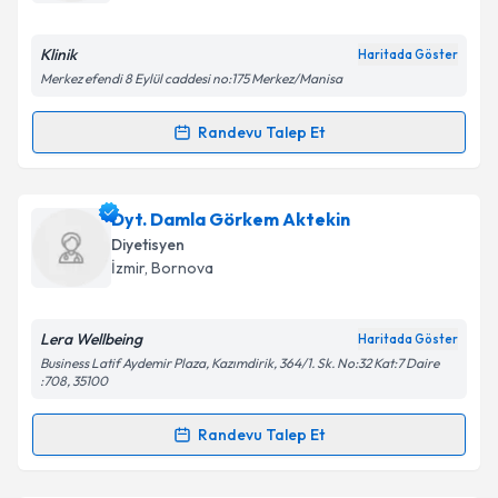
E-posta Adresiniz
Klinik
Haritada Göster
Merkez efendi 8 Eylül caddesi no:175 Merkez/Manisa
Kişisel verilerimin işlenmesine ilişkin
Aydınlatma
Randevu Talep Et
Randevu Takvimi Talebi
Metni
'ni okudum ve kişisel verilerimin belirtilen
kapsamda işlenmesini kabul ediyorum.
Dyt. Berire Ceren Korkmaz
için randevu takvimi
Dyt. Damla Görkem Aktekin
talebi oluşturun. Size bu uzmandan randevu almanız
Takvim Talebini Gönder
Diyetisyen
için bir takvim hazırlandığında e-posta ile
İzmir
, Bornova
bilgilendireceğiz.
E-posta Adresiniz
Lera Wellbeing
Haritada Göster
Business Latif Aydemir Plaza, Kazımdirik, 364/1. Sk. No:32 Kat:7 Daire
:708, 35100
Randevu Talep Et
Kişisel verilerimin işlenmesine ilişkin
Aydınlatma
Randevu Takvimi Talebi
Metni
'ni okudum ve kişisel verilerimin belirtilen
kapsamda işlenmesini kabul ediyorum.