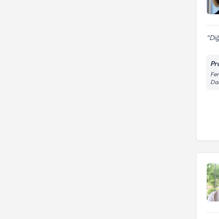
Diğ
Pr
Fen
Dai