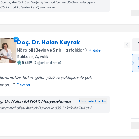
baros, Atatürk Cd. Boğaziçi Konakları no 300 iki nolu işyeri ,
000 Çanakkale Merkez/Çanakkale
Doç. Dr. Nalan Kayrak
Nöroloji (Beyin ve Sinir Hastalıkları)
+
1
diğer
Balıkesir
, Ayvalık
5
(
319
Değerlendirme)
emmel bir hekim güler yüzü ve yaklaşımı ile çok
nun...
Devamı
ç. Dr. Nalan KAYRAK Muayenehanesi
Haritada Göster
arya Mahallesi Atatürk Bulvarı 26035. Sokak No:1A Kat:2