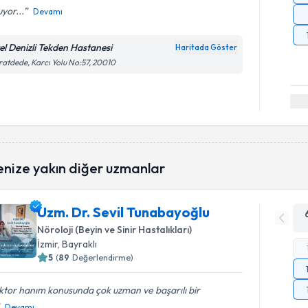
yor...
Devamı
el Denizli Tekden Hastanesi
Haritada Göster
atdede, Karcı Yolu No:57, 20010
enize yakın diğer uzmanlar
Uzm. Dr. Sevil Tunabayoğlu
Nöroloji (Beyin ve Sinir Hastalıkları)
İzmir
, Bayraklı
5
(
89
Değerlendirme)
tor hanım konusunda çok uzman ve başarılı bir
Devamı