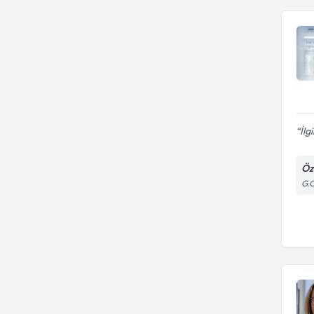
İlg
Öz
G.O