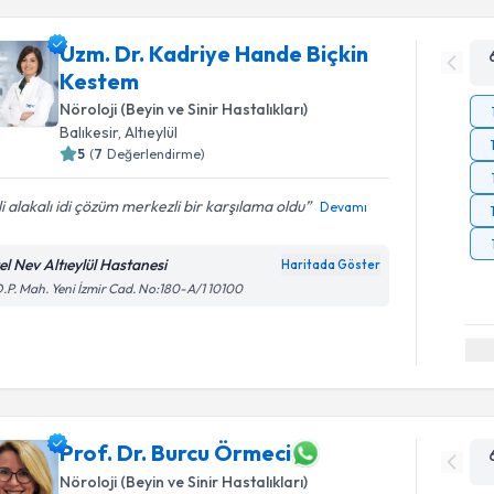
Uzm. Dr. Kadriye Hande Biçkin
Kestem
Nöroloji (Beyin ve Sinir Hastalıkları)
Balıkesir
, Altıeylül
5
(
7
Değerlendirme)
ili alakalı idi çözüm merkezli bir karşılama oldu
Devamı
el Nev Altıeylül Hastanesi
Haritada Göster
.P. Mah. Yeni İzmir Cad. No:180-A/1 10100
Prof. Dr. Burcu Örmeci
Nöroloji (Beyin ve Sinir Hastalıkları)