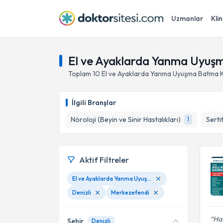
Uzmanlar
Klin
El ve Ayaklarda Yanma Uyuşm
Toplam
10
El ve Ayaklarda Yanma Uyuşma Batma 
İlgili Branşlar
Nöroloji (Beyin ve Sinir Hastalıkları)
Serti
1
Aktif Filtreler
El ve Ayaklarda Yanma Uyuşma Batma Karıncalanma
Denizli
Merkezefendi
Has
Şehir
Denizli