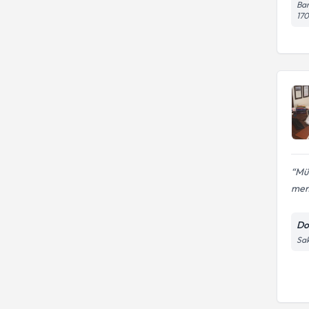
Bar
17
Mük
mem
Do
Sak