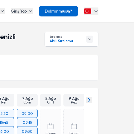
Giriş Yap
Doktor musun?
nizli
Sıralama
Akıllı Sıralama
6 Ağu
7 Ağu
8 Ağu
9 Ağu
Per
Cum
Cmt
Paz
15:30
09:00
15:45
09:15
16:00
09:30
Takvim
Takvim