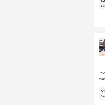
Uz
Şir
Mer
yıldı
Su
Meh