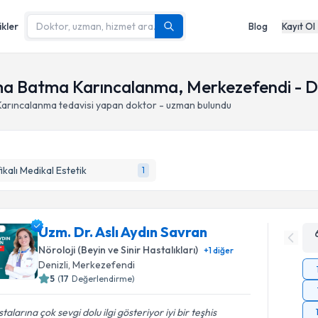
ikler
Blog
Kayıt Ol
a Batma Karıncalanma, Merkezefendi - De
Karıncalanma
tedavisi yapan doktor - uzman bulundu
fikalı Medikal Estetik
1
Uzm. Dr. Aslı Aydın Savran
Nöroloji (Beyin ve Sinir Hastalıkları)
+
1
diğer
Denizli
, Merkezefendi
5
(
17
Değerlendirme)
talarına çok sevgi dolu ilgi gösteriyor iyi bir teşhis