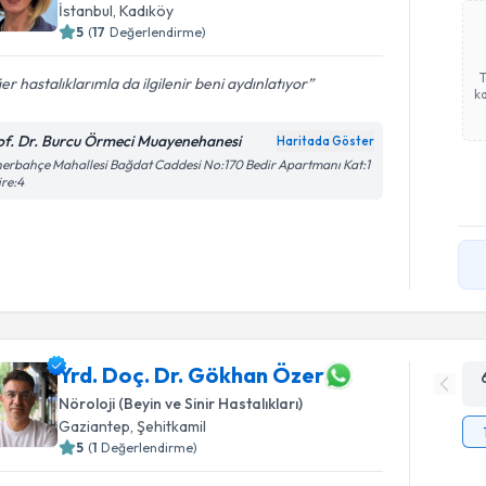
İstanbul
, Kadıköy
5
(
17
Değerlendirme)
er hastalıklarımla da ilgilenir beni aydınlatıyor
ka
of. Dr. Burcu Örmeci Muayenehanesi
Haritada Göster
erbahçe Mahallesi Bağdat Caddesi No:170 Bedir Apartmanı Kat:1
re:4
Yrd. Doç. Dr. Gökhan Özer
Nöroloji (Beyin ve Sinir Hastalıkları)
Gaziantep
, Şehitkamil
5
(
1
Değerlendirme)