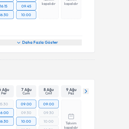
kapalıdır
kapalıdır
16:15
09:45
16:30
10:00
Daha Fazla Göster
6 Ağu
7 Ağu
8 Ağu
9 Ağu
Per
Cum
Cmt
Paz
15:30
09:00
09:00
16:00
09:30
09:30
16:30
10:00
10:00
Takvim
kapalıdır