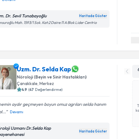
m. Dr. Sevil Tunabayoğlu
Haritada Göster
suroğlu Mah. 1593/1 Sok. Kat:2 Daire:11 A Blok Lider Centrio
Uzm. Dr. Selda Kap
Nöroloji (Beyin ve Sinir Hastalıkları)
Çanakkale
, Merkez
4.9
(
47
Değerlendirme)
emin aydır geçmeyen boyun omuz agrıları selda hanım
ka
l...
Devamı
roloji Uzmanı Dr.Selda Kap
Haritada Göster
ayenehanesi