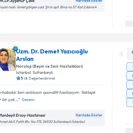
m.Dr.Ayşenur Çelik
Haritada Göster
inyalı mah. İsmet gökşen cad. Şirin apt. Bina no 57. Kat 2 daire 4
Uzm. Dr. Demet Yazıcıoğlu
Arslan
Nöroloji (Beyin ve Sinir Hastalıkları)
İstanbul
, Sultanbeyli
5
(
6
Değerlendirme)
habalar ben anklozon spondilit hastasıyım. Yaklaşık
r bir çok...
Devamı
ltanbeyli Ersoy Hastanesi
Haritada Göster
met Akif, Fatih Blv. No:175, 34920 Sultanbeyli/İstanbul