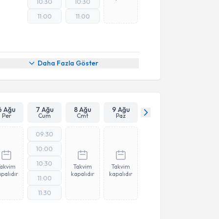
10:30
10:30
11:00
11:00
Daha Fazla Göster
6 Ağu
7 Ağu
8 Ağu
9 Ağu
Per
Cum
Cmt
Paz
09:30
10:00
10:30
Takvim
Takvim
Takvim
palıdır
kapalıdır
kapalıdır
11:00
11:30