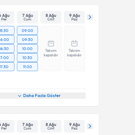
6 Ağu
7 Ağu
8 Ağu
9 Ağu
Per
Cum
Cmt
Paz
15:30
09:00
16:00
09:30
16:30
10:00
Takvim
Takvim
kapalıdır
kapalıdır
17:00
10:30
17:30
11:00
Daha Fazla Göster
6 Ağu
7 Ağu
8 Ağu
9 Ağu
Per
Cum
Cmt
Paz