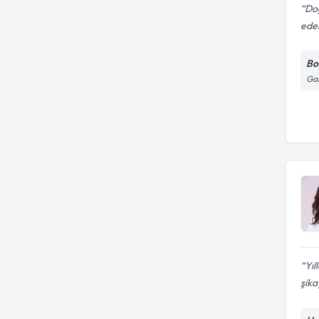
Doğ
ede
Bo
Gaz
Yıl
şika