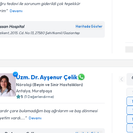
ru tedavi ile sorunum giderildi çok teşekkür
rim
Devamı
ssan Hospital
Haritada Göster
ikent, 2015. Cd. No:13, 27580 Şehitkamil/Gaziantep
Uzm. Dr. Ayşenur Çelik
Nöroloji (Beyin ve Sinir Hastalıkları)
Antalya
, Muratpaşa
5
(
1
Değerlendirme)
lardır çare bulamadığım baş ağrılarım ve baş dönmesi
yetim vardı....
Devamı