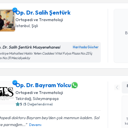
Op. Dr. Sa
Size bu uzm
Op. Dr. Salih Şentürk
hazırlandığ
Ortopedi ve Travmatoloji
E-posta Ad
İstanbul
, Şişli
B
. Dr. Salih Şentürk Muayenehanesi
Haritada Göster
Kişisel
vikiye Mahallesi Hakkı Yeten Caddesi Vital Fulya Plaza No:23 İç
ı No:31 Mecidiyeköy
okudum
işlenm
Op. Dr. Bayram Yolcu
Ortopedi ve Travmatoloji
Tekirdağ
, Süleymanpaşa
5
(
5
Değerlendirme)
topedi doktoru Bayram bey’den çok memnun kaldım. Sol
ka
çe parmağım...
Devamı