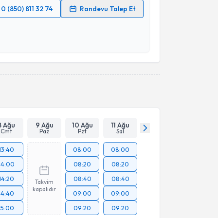
0 (850) 811 32 74
Randevu Talep Et
 verilerimin işlenmesine ilişkin
Aydınlatma Metni
'ni
 ve kişisel verilerimin belirtilen kapsamda
esini kabul ediyorum.
Takvim Talebini Gönder
8 Ağu
9 Ağu
10 Ağu
11 Ağu
Cmt
Paz
Pzt
Sal
13:40
08:00
08:00
14:00
08:20
08:20
14:20
08:40
08:40
Takvim
kapalıdır
14:40
09:00
09:00
15:00
09:20
09:20