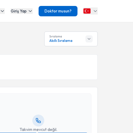
Giriş Yap
Doktor musun?
Sıralama
Akıllı Sıralama
akvimi Talebi
ikmet Çetin
için randevu takvimi talebi oluşturun. Size
 randevu almanız için bir takvim hazırlandığında e-
lgilendireceğiz.
resiniz
Takvim mevcut değil.