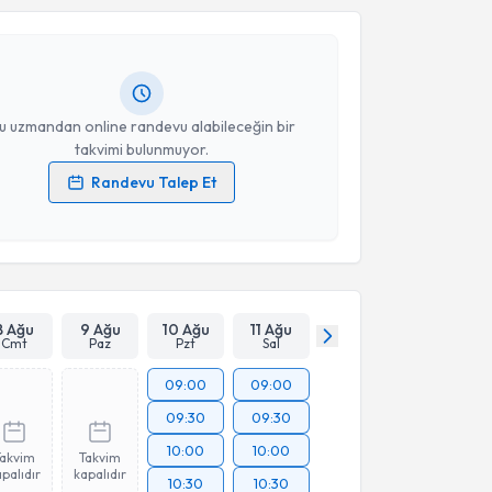
Takvim Talebini Gönder
lih Şentürk
için randevu takvimi talebi oluşturun.
andan randevu almanız için bir takvim
ında e-posta ile bilgilendireceğiz.
resiniz
u uzmandan online randevu alabileceğin bir
takvimi bulunmuyor.
Randevu Talep Et
 verilerimin işlenmesine ilişkin
Aydınlatma Metni
'ni
 ve kişisel verilerimin belirtilen kapsamda
esini kabul ediyorum.
Takvim Talebini Gönder
8 Ağu
9 Ağu
10 Ağu
11 Ağu
Cmt
Paz
Pzt
Sal
09:00
09:00
09:30
09:30
10:00
10:00
Takvim
Takvim
palıdır
kapalıdır
10:30
10:30