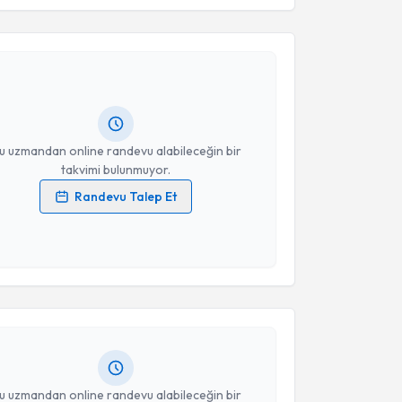
Takvim Talebini Gönder
anifi Üçpunar
için randevu takvimi talebi oluşturun.
andan randevu almanız için bir takvim
ında e-posta ile bilgilendireceğiz.
resiniz
u uzmandan online randevu alabileceğin bir
takvimi bulunmuyor.
Randevu Talep Et
 verilerimin işlenmesine ilişkin
Aydınlatma Metni
'ni
 ve kişisel verilerimin belirtilen kapsamda
akvimi Talebi
esini kabul ediyorum.
ikmet Çinka
için randevu takvimi talebi oluşturun.
Takvim Talebini Gönder
andan randevu almanız için bir takvim
ında e-posta ile bilgilendireceğiz.
resiniz
u uzmandan online randevu alabileceğin bir