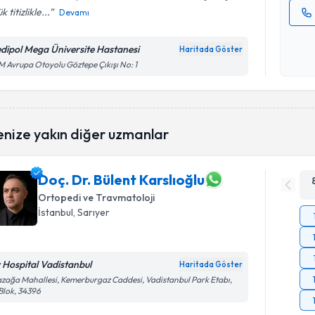
 titizlikle...
Devamı
Kişisel
okudum
dipol Mega Üniversite Hastanesi
Haritada Göster
işlenm
 Avrupa Otoyolu Göztepe Çıkışı No: 1
enize yakın diğer uzmanlar
Doç. Dr. Bülent Karslıoğlu
Ortopedi ve Travmatoloji
İstanbul
, Sarıyer
v Hospital Vadistanbul
Haritada Göster
zağa Mahallesi, Kemerburgaz Caddesi, Vadistanbul Park Etabı,
Blok, 34396