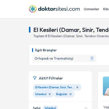
Uzmanlar
Klin
El Kesileri (Damar, Sinir, Ten
Toplam
8
El Kesileri (Damar, Sinir, Tendon Onarımı
İlgili Branşlar
Ortopedi ve Travmatoloji
1
Aktif Filtreler
El Kesileri (Damar, Sinir, Tendon Onarımı)
İstanbul
Bağcılar
Hik
Şehir
İstanbul