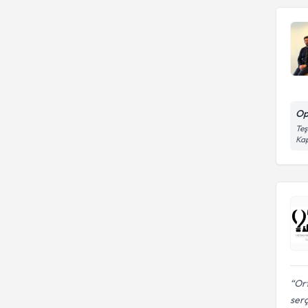
Op
Teş
Kap
Or
ser