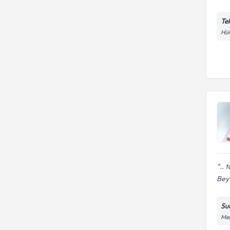
Te
Hür
.. 
Bey
Su
Meh