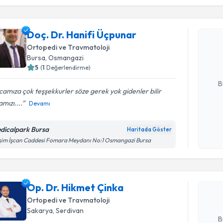
Doç. Dr. H
Doç. Dr. Hanifi Üçpunar
Size bu uzm
Ortopedi ve Travmatoloji
hazırlandığ
Bursa
, Osmangazi
5
(
1
Değerlendirme)
E-posta Ad
B
amıza çok teşşekkurler söze gerek yok gidenler bilir
mızı....
Devamı
Kişisel
okudum
dicalpark Bursa
Haritada Göster
Randevu T
işlenm
im İşcan Caddesi Fomara Meydanı No:1 Osmangazi Bursa
Op. Dr. H
Size bu uzm
Op. Dr. Hikmet Çinka
hazırlandığ
Ortopedi ve Travmatoloji
E-posta Ad
Sakarya
, Serdivan
B