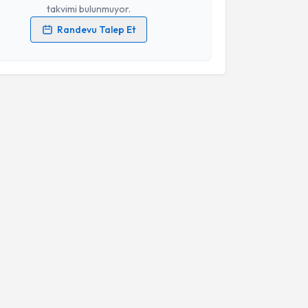
takvimi bulunmuyor.
Randevu Talep Et
 verilerimin işlenmesine ilişkin
Aydınlatma Metni
'ni
 ve kişisel verilerimin belirtilen kapsamda
esini kabul ediyorum.
Takvim Talebini Gönder