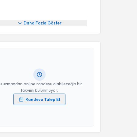
Daha Fazla Göster
akvimi Talebi
Ömer Ayık
için randevu takvimi talebi oluşturun. Size
 randevu almanız için bir takvim hazırlandığında e-
lgilendireceğiz.
resiniz
u uzmandan online randevu alabileceğin bir
takvimi bulunmuyor.
Randevu Talep Et
 verilerimin işlenmesine ilişkin
Aydınlatma Metni
'ni
 ve kişisel verilerimin belirtilen kapsamda
esini kabul ediyorum.
akvimi Talebi