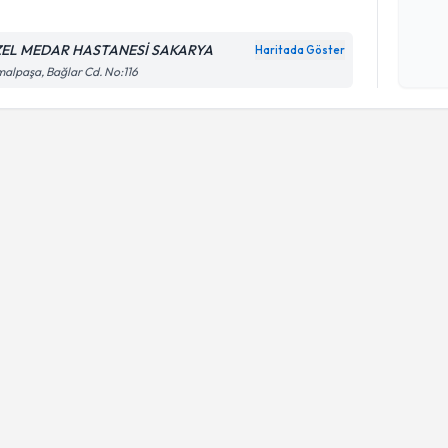
EL MEDAR HASTANESİ SAKARYA
Haritada Göster
Kişisel
alpaşa, Bağlar Cd. No:116
okudum
işlenm