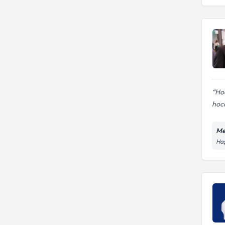
Hoc
hoca
Me
Haş