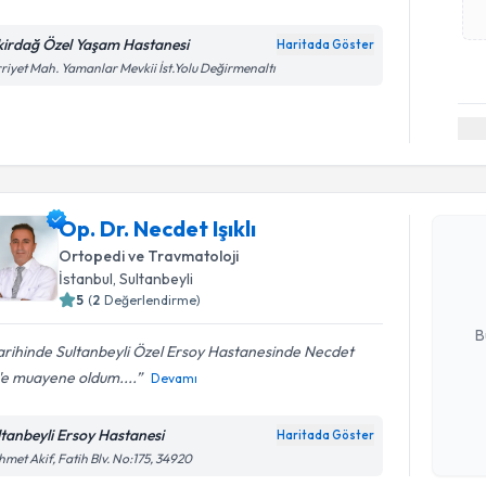
kirdağ Özel Yaşam Hastanesi
Haritada Göster
riyet Mah. Yamanlar Mevkii İst.Yolu Değirmenaltı
Randevu T
Op. Dr. Ne
Op. Dr. Necdet Işıklı
bu uzmandan
Ortopedi ve Travmatoloji
posta ile bi
İstanbul
, Sultanbeyli
5
(
2
Değerlendirme)
E-posta Ad
B
tarihinde Sultanbeyli Özel Ersoy Hastanesinde Necdet
'e muayene oldum....
Devamı
Kişisel
okudum
ltanbeyli Ersoy Hastanesi
Haritada Göster
işlenm
met Akif, Fatih Blv. No:175, 34920
Randevu T