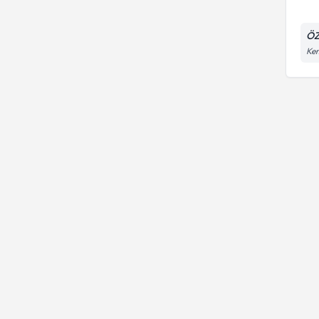
ÖZ
Kem