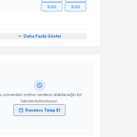
11:00
11:00
Daha Fazla Göster
akvimi Talebi
cdet Işıklı
için randevu takvimi talebi oluşturun. Size
 randevu almanız için bir takvim hazırlandığında e-
lgilendireceğiz.
resiniz
u uzmandan online randevu alabileceğin bir
takvimi bulunmuyor.
Randevu Talep Et
 verilerimin işlenmesine ilişkin
Aydınlatma Metni
'ni
 ve kişisel verilerimin belirtilen kapsamda
esini kabul ediyorum.
akvimi Talebi