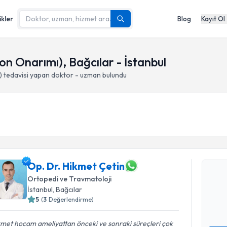
ikler
Blog
Kayıt Ol
don Onarımı), Bağcılar - İstanbul
)
tedavisi yapan doktor - uzman bulundu
Randevu T
Op. Dr. H
Op. Dr. Hikmet Çetin
bu uzmandan
Ortopedi ve Travmatoloji
posta ile bi
İstanbul
, Bağcılar
5
(
3
Değerlendirme)
E-posta Ad
met hocam ameliyattan önceki ve sonraki süreçleri çok