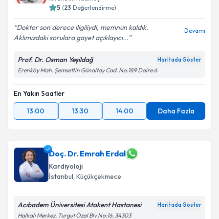
5
(
23
Değerlendirme)
Doktor son derece iligiliydi, memnun kaldık.
Devamı
Aklımızdaki sorulara gayet açıklayıcı...
Prof. Dr. Osman Yeşildağ
Haritada Göster
Erenköy Mah. Şemsettin Günaltay Cad. No:189 Daire:6
En Yakın Saatler
13:00
13:30
14:00
Daha Fazla
Doç. Dr. Emrah Erdal
Kardiyoloji
İstanbul
, Küçükçekmece
Acıbadem Üniversitesi Atakent Hastanesi
Haritada Göster
Halkalı Merkez, Turgut Özal Blv No:16, 34303