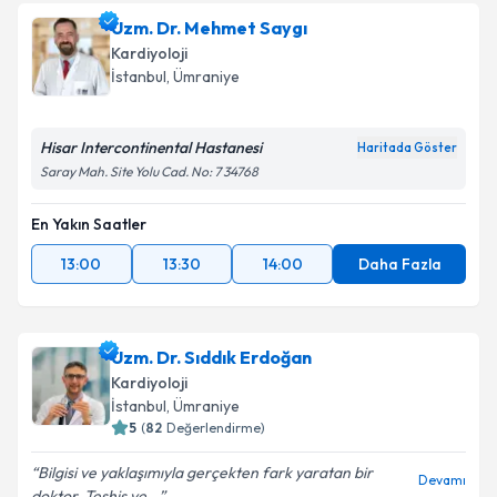
Uzm. Dr. Mehmet Saygı
Kardiyoloji
İstanbul
, Ümraniye
Hisar Intercontinental Hastanesi
Haritada Göster
Saray Mah. Site Yolu Cad. No: 7 34768
En Yakın Saatler
13:00
13:30
14:00
Daha Fazla
Uzm. Dr. Sıddık Erdoğan
Kardiyoloji
İstanbul
, Ümraniye
5
(
82
Değerlendirme)
Bilgisi ve yaklaşımıyla gerçekten fark yaratan bir
Devamı
doktor. Teşhis ve...