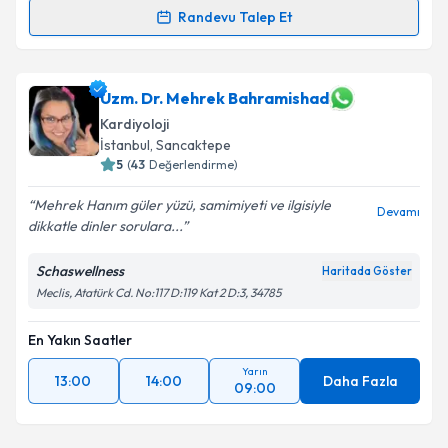
Randevu Talep Et
Prof. Dr. Muhammed Keskin
için randevu takvimi
talebi oluşturun. Size bu uzmandan randevu almanız
için bir takvim hazırlandığında e-posta ile
Uzm. Dr. Mehrek Bahramishad
bilgilendireceğiz.
Kardiyoloji
İstanbul
, Sancaktepe
E-posta Adresiniz
5
(
43
Değerlendirme)
Mehrek Hanım güler yüzü, samimiyeti ve ilgisiyle
Devamı
dikkatle dinler sorulara...
Kişisel verilerimin işlenmesine ilişkin
Aydınlatma
Schaswellness
Haritada Göster
Metni
'ni okudum ve kişisel verilerimin belirtilen
Meclis, Atatürk Cd. No:117 D:119 Kat 2 D:3, 34785
kapsamda işlenmesini kabul ediyorum.
En Yakın Saatler
Takvim Talebini Gönder
Yarın
13:00
14:00
Daha Fazla
09:00