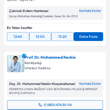
Çakmak Erdem Hastanesi
Haritada Göster
Saray Mahallesi Alemdağ Caddesi, Sezer Sk. No:3 D:5
En Yakın Saatler
12:40
13:00
13:20
Daha Fazla
Prof. Dr. Muhammed Keskin
Kardiyoloji
İstanbul
, Kadıköy
Doç. Dr. Muhammed Keskin Muayenehanesi
Haritada Göster
FENERYOLU MAH. BAĞDAT CAD. BÜYÜKHANLI PLAZA İŞ MERKEZİ
NO:91 İÇ KAPI NO:4
0 (850) 474 50 04
Randevu Takvimi Talebi