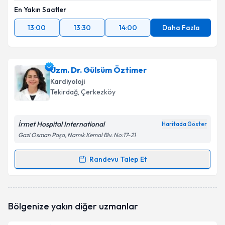
En Yakın Saatler
13:00
13:30
14:00
Daha Fazla
Uzm. Dr. Gülsüm Öztimer
Kardiyoloji
Tekirdağ
, Çerkezköy
İrmet Hospital International
Haritada Göster
Gazi Osman Paşa, Namık Kemal Blv. No:17-21
Randevu Talep Et
Randevu Takvimi Talebi
Uzm. Dr. Gülsüm Öztimer
için randevu takvimi
Bölgenize yakın diğer uzmanlar
talebi oluşturun. Size bu uzmandan randevu almanız
için bir takvim hazırlandığında e-posta ile