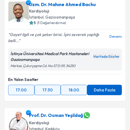
bilgilendireceğiz.
Uzm. Dr. Mahıne Ahmed Bachu
Kardiyoloji
E-posta Adresiniz
İstanbul
, Gaziosmanpaşa
5
(
1
Değerlendirme)
Gayet ilgili ve çok şeker birisi. İşini severek yaptığı
Devamı
belli...
Kişisel verilerimin işlenmesine ilişkin
Aydınlatma
Metni
'ni okudum ve kişisel verilerimin belirtilen
kapsamda işlenmesini kabul ediyorum.
İstinye Üniversitesi Medical Park Hastaneleri
Haritada Göster
Gaziosmanpaşa
Merkez, Çukurçeşme Cd. No:57 D:59, 34250
Takvim Talebini Gönder
En Yakın Saatler
17:00
17:30
18:00
Daha Fazla
Prof. Dr. Osman Yeşildağ
Kardiyoloji
İstanbul
, Kadıköy