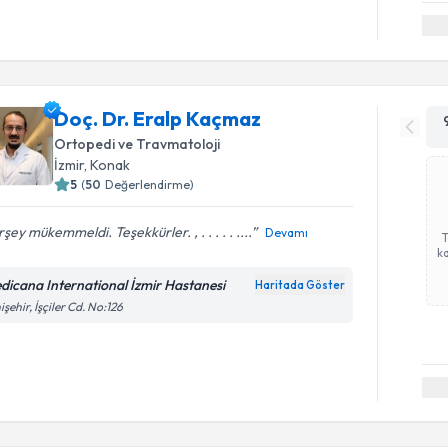
Doç. Dr. Eralp Kaçmaz
Ortopedi ve Travmatoloji
İzmir
, Konak
5
(
50
Değerlendirme)
şey mükemmeldi. Teşekkürler. , . . . . . ....
Devamı
ka
dicana International İzmir Hastanesi
Haritada Göster
işehir, İşçiler Cd. No:126
Randevu T
Op. Dr. M