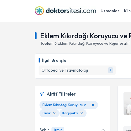
Uzmanlar
Klin
Eklem Kıkırdağı Koruyucu ve R
Toplam
6
Eklem Kıkırdağı Koruyucu ve Rejeneratif
İlgili Branşlar
Ortopedi ve Travmatoloji
1
Aktif Filtreler
Eklem Kıkırdağı Koruyucu ve Rejeneratif Tedaviler
İzmir
Karşıyaka
Şehir
İzmir