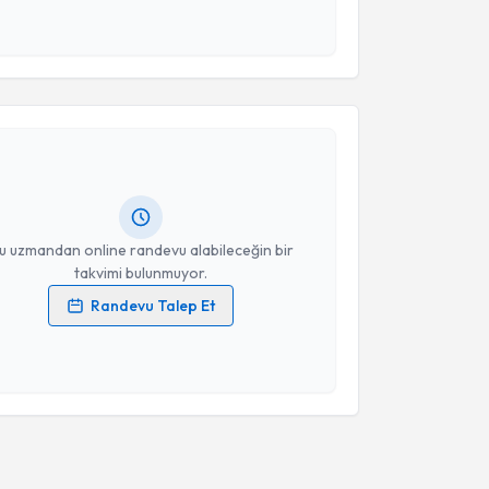
 ve kişisel verilerimin belirtilen kapsamda
esini kabul ediyorum.
akvimi Talebi
Takvim Talebini Gönder
vuz Ünlü
için randevu takvimi talebi oluşturun. Size
 randevu almanız için bir takvim hazırlandığında e-
lgilendireceğiz.
resiniz
u uzmandan online randevu alabileceğin bir
takvimi bulunmuyor.
Randevu Talep Et
 verilerimin işlenmesine ilişkin
Aydınlatma Metni
'ni
 ve kişisel verilerimin belirtilen kapsamda
esini kabul ediyorum.
Takvim Talebini Gönder