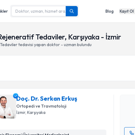
ikler
Blog
Kayıt Ol
ejeneratif Tedaviler, Karşıyaka - İzmir
 Tedaviler
tedavisi yapan doktor - uzman bulundu
Randevu T
Doç. Dr. 
Size bu uzm
Doç. Dr. Serkan Erkuş
hazırlandığ
Ortopedi ve Travmatoloji
İzmir
, Karşıyaka
E-posta Ad