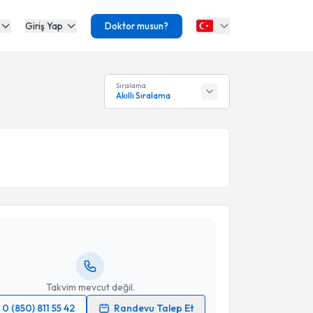
Giriş Yap
Doktor musun?
Sıralama
Akıllı Sıralama
akvimi Talebi
Serkan Erkuş
için randevu takvimi talebi oluşturun.
andan randevu almanız için bir takvim
ında e-posta ile bilgilendireceğiz.
resiniz
Takvim mevcut değil.
0 (850) 811 55 42
Randevu Talep Et