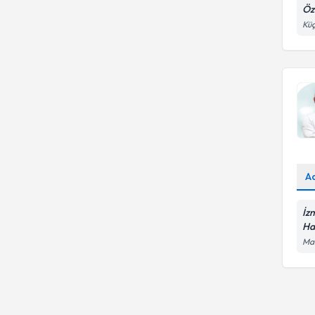
Öz
Küç
A
İz
Ha
Man