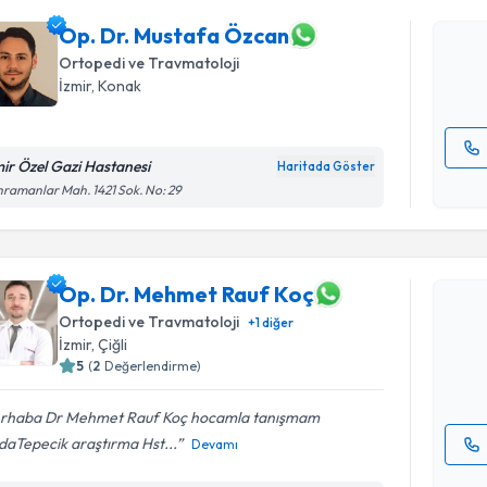
Size bu uzm
hazırlandığ
Op. Dr. Mustafa Özcan
Ortopedi ve Travmatoloji
E-posta Ad
İzmir
, Konak
mir Özel Gazi Hastanesi
Haritada Göster
Kişisel
ramanlar Mah. 1421 Sok. No: 29
okudum
Randevu T
işlenm
Op. Dr. M
Op. Dr. Mehmet Rauf Koç
oluşturun. 
Ortopedi ve Travmatoloji
+
1
diğer
hazırlandığ
İzmir
, Çiğli
5
(
2
Değerlendirme)
E-posta Ad
rhaba Dr Mehmet Rauf Koç hocamla tanışmam
ndaTepecik araştırma Hst...
Devamı
Kişisel