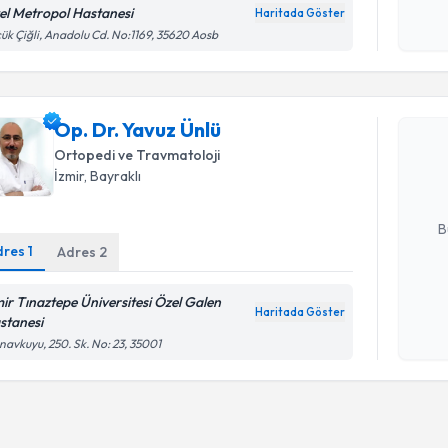
okudum
el Metropol Hastanesi
Haritada Göster
işlenm
ük Çiğli, Anadolu Cd. No:1169, 35620 Aosb
Randevu T
Op. Dr. Ya
Op. Dr. Yavuz Ünlü
bu uzmandan
Ortopedi ve Travmatoloji
posta ile bi
İzmir
, Bayraklı
E-posta Ad
B
dres
1
Adres
2
Kişisel
mir Tınaztepe Üniversitesi Özel Galen
Haritada Göster
okudum
stanesi
işlenm
avkuyu, 250. Sk. No: 23, 35001