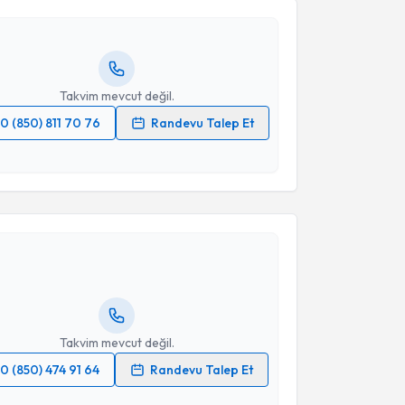
andan randevu almanız için bir takvim
ında e-posta ile bilgilendireceğiz.
resiniz
Takvim mevcut değil.
0 (850) 811 70 76
Randevu Talep Et
 verilerimin işlenmesine ilişkin
Aydınlatma Metni
'ni
 ve kişisel verilerimin belirtilen kapsamda
akvimi Talebi
esini kabul ediyorum.
ehmet Rauf Koç
için randevu takvimi talebi
Takvim Talebini Gönder
Size bu uzmandan randevu almanız için bir takvim
ında e-posta ile bilgilendireceğiz.
resiniz
Takvim mevcut değil.
0 (850) 474 91 64
Randevu Talep Et
 verilerimin işlenmesine ilişkin
Aydınlatma Metni
'ni