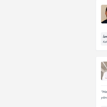
İz
Kah
Me
yılı