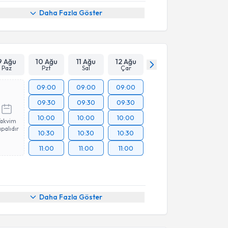
Daha Fazla Göster
9 Ağu
10 Ağu
11 Ağu
12 Ağu
Paz
Pzt
Sal
Çar
09:00
09:00
09:00
09:30
09:30
09:30
10:00
10:00
10:00
Takvim
palıdır
10:30
10:30
10:30
11:00
11:00
11:00
akvimi Talebi
Daha Fazla Göster
ustafa Özcan
için randevu takvimi talebi oluşturun.