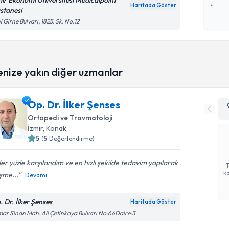
mir Ekonomi Üniversitesi Medicalpoint
Haritada Göster
stanesi
Kişisel
i Girne Bulvarı, 1825. Sk. No:12
okudum
işlenm
enize yakın diğer uzmanlar
Op. Dr. İlker Şenses
Ortopedi ve Travmatoloji
İzmir
, Konak
5
(
5
Değerlendirme)
er yüzle karşılandım ve en hızlı şekilde tedavim yapılarak
ka
eşme...
Devamı
. Dr. İlker Şenses
Haritada Göster
ar Sinan Mah. Ali Çetinkaya Bulvarı No:66Daire:3