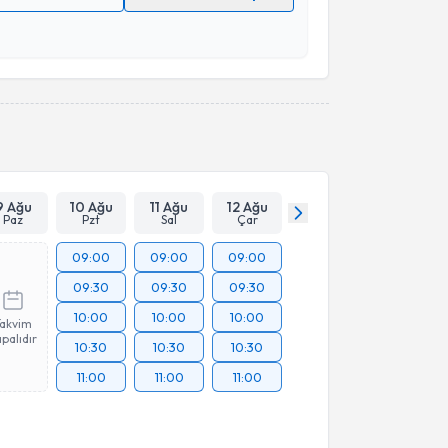
 verilerimin işlenmesine ilişkin
Aydınlatma Metni
'ni
 ve kişisel verilerimin belirtilen kapsamda
esini kabul ediyorum.
Takvim Talebini Gönder
9 Ağu
10 Ağu
11 Ağu
12 Ağu
Paz
Pzt
Sal
Çar
09:00
09:00
09:00
09:30
09:30
09:30
10:00
10:00
10:00
Takvim
palıdır
10:30
10:30
10:30
11:00
11:00
11:00